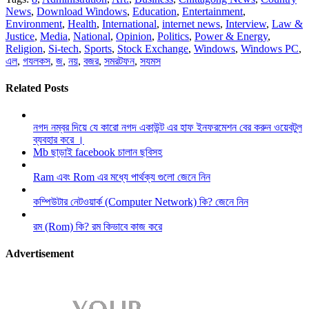
News
,
Download Windows
,
Education
,
Entertainment
,
Environment
,
Health
,
International
,
internet news
,
Interview
,
Law &
Justice
,
Media
,
National
,
Opinion
,
Politics
,
Power & Energy
,
Religion
,
Si-tech
,
Sports
,
Stock Exchange
,
Windows
,
Windows PC
,
এল
,
গযলকস
,
জ
,
নয়
,
বজর
,
সমরটফন
,
সযমস
Related Posts
নগদ নম্বর দিয়ে যে কারো নগদ একাউন্ট এর হাফ ইনফরমেশন বের করুন ওয়েবটুল
ব্যবহার করে ।
Mb ছাড়াই facebook চালান ছবিসহ
Ram এবং Rom এর মধ্যে পার্থক্য গুলো জেনে নিন
কম্পিউটার নেটওয়ার্ক (Computer Network) কি? জেনে নিন
রম (Rom) কি? রম কিভাবে কাজ করে
Advertisement