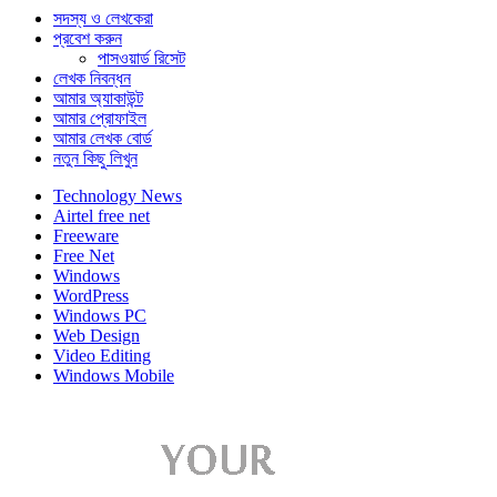
সদস্য ও লেখকেরা
প্রবেশ করুন
পাসওয়ার্ড রিসেট
লেখক নিবন্ধন
আমার অ্যাকাউন্ট
আমার প্রোফাইল
আমার লেখক বোর্ড
নতুন কিছু লিখুন
Technology News
Airtel free net
Freeware
Free Net
Windows
WordPress
Windows PC
Web Design
Video Editing
Windows Mobile