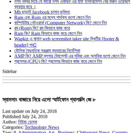
নগদ নম্বর দিয়ে যে কারো নগদ একাউন্ট এর হাফ ইনফরমেশন বের করুন ওয়েবটুল
ব্যবহার করে ।
Mb ছাড়াই facebook চালান ছবিসহ
Ram এবং Rom এর মধ্যে পার্থক্য গুলো জেনে নিন
কম্পিউটার নেটওয়ার্ক (Computer Network) কি? জেনে নিন
রম (Rom) কি? রম কিভাবে কাজ করে
Ram কি? Ram কিভাবে কাজ করে জেনে নিন
Wapkiz এ বানান web screenshot taker site দ্বিতীয় [footer &
header] পব
মৌলিক বৈদ্যুতিক সরঞ্জাম ব্যবহারের নির্দেশিকা
AMP কি? AMP ব্লগার টেমপ্লেট এর সুবিধা এবং অসুবিধা গুলো জেনে নিন
প্রসেসর (CPU) কি? প্রসেসর কিভাবে কাজ করে জেনে নিন
Sidebar
স্যামসাং বাজারে নিয়ে এলো স্মার্টফোন গ্যালাক্সি জে ৮
Last update on July 24, 2018
Published July 24, 2018
Author:
নিউজ ডেস্ক
Categories:
Technology News
Tags:
8
,
Administration
,
Art.
,
Business
,
Chittagong News
,
Country