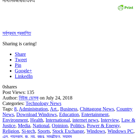
লাস্টনিউজবিডি/এফএ
সর্বপ্রথম প্রকাশিত
Sharing is caring!
Share
Tweet
Pin
Google+
LinkedIn
0
shares
Post Views:
135
Author:
নিউজ ডেস্ক
on July 24, 2018
Categories:
Technology News
Tags:
8
,
Administration
,
Art.
,
Business
,
Chittagong News
,
Country
News
,
Download Windows
,
Education
,
Entertainment
,
Environment
,
Health
,
International
,
internet news
,
Interview
,
Law &
Justice
,
Media
,
National
,
Opinion
,
Politics
,
Power & Energy
,
Religion
,
Si-tech
,
Sports
,
Stock Exchange
,
Windows
,
Windows PC
,
এল
,
গযলকস
,
জ
,
নয়
,
বজর
,
সমরটফন
,
সযমস