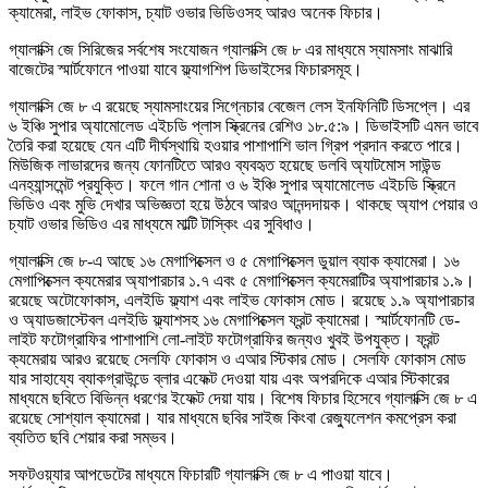
ক্যামেরা, লাইভ ফোকাস, চ্যাট ওভার ভিডিওসহ আরও অনেক ফিচার।
গ্যালাক্সি জে সিরিজের সর্বশেষ সংযোজন গ্যালাক্সি জে ৮ এর মাধ্যমে স্যামসাং মাঝারি
বাজেটের স্মার্টফোনে পাওয়া যাবে ফ্ল্যাগশিপ ডিভাইসের ফিচারসমূহ।
গ্যালাক্সি জে ৮ এ রয়েছে স্যামসাংয়ের সিগ্নেচার বেজেল লেস ইনফিনিটি ডিসপ্লে। এর
৬ ইঞ্চি সুপার অ্যামোলেড এইচডি প্লাস স্ক্রিনের রেশিও ১৮.৫:৯। ডিভাইসটি এমন ভাবে
তৈরি করা হয়েছে যেন এটি দীর্ঘস্থায়ি হওয়ার পাশাপাশি ভাল গ্রিপ প্রদান করতে পারে।
মিউজিক লাভারদের জন্য ফোনটিতে আরও ব্যবহৃত হয়েছে ডলবি অ্যাটমোস সাউন্ড
এনহ্যান্সমেন্ট প্রযুক্তি। ফলে গান শোনা ও ৬ ইঞ্চি সুপার অ্যামোলেড এইচডি স্ক্রিনে
ভিডিও এবং মুভি দেখার অভিজ্ঞতা হয়ে উঠবে আরও আনন্দদায়ক। থাকছে অ্যাপ পেয়ার ও
চ্যাট ওভার ভিডিও এর মাধ্যমে মাল্টি টাস্কিং এর সুবিধাও।
গ্যালাক্সি জে ৮-এ আছে ১৬ মেগাপিক্সেল ও ৫ মেগাপিক্সেল ডুয়াল ব্যাক ক্যামেরা। ১৬
মেগাপিক্সেল ক্যমেরার অ্যাপারচার ১.৭ এবং ৫ মেগাপিক্সেল ক্যমেরাটির অ্যাপারচার ১.৯।
রয়েছে অটোফোকাস, এলইডি ফ্ল্যাশ এবং লাইভ ফোকাস মোড। রয়েছে ১.৯ অ্যাপারচার
ও অ্যাডজাস্টেবল এলইডি ফ্ল্যাশসহ ১৬ মেগাপিক্সেল ফ্রন্ট ক্যামেরা। স্মার্টফোনটি ডে-
লাইট ফটোগ্রাফির পাশাপাশি লো-লাইট ফটোগ্রাফির জন্যও খুবই উপযুক্ত। ফ্রন্ট
ক্যমেরায় আরও রয়েছে সেলফি ফোকাস ও এআর স্টিকার মোড। সেলফি ফোকাস মোড
যার সাহায্যে ব্যাকগ্রাউন্ডে ব্লার এফেক্ট দেওয়া যায় এবং অপরদিকে এআর স্টিকারের
মাধ্যমে ছবিতে বিভিন্ন ধরণের ইফেক্ট দেয়া যায়। বিশেষ ফিচার হিসেবে গ্যালাক্সি জে ৮ এ
রয়েছে সোশ্যাল ক্যামেরা। যার মাধ্যমে ছবির সাইজ কিংবা রেজ্যুলেশন কমপ্রেস করা
ব্যতিত ছবি শেয়ার করা সম্ভব।
সফটওয়্যার আপডেটের মাধ্যমে ফিচারটি গ্যালাক্সি জে ৮ এ পাওয়া যাবে।