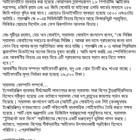
স্মার্টফোনটিতে ব্যবহার করা হয়েছে কোয়ালকম স্ন্যাপড্রাগন ১.৮ গিগাহার্টজ অক্টাকোর
প্রসেসর, ৪জিবি র‌্যাম এবং ৬৪ জিবি মেমোরি যা মাইক্রো এসডি কার্ডের মাধ্যমে ২৫৬
জিবি পর্যন্ত বৃদ্ধি করা যাবে। এছাড়াও ডিভাইসটিতে ব্যবহৃত হয়েছে ৩৫০০ এমএএইচ
ব্যটারি। গ্যালাক্সি জে ৮-এর সিকিউরিটি ফিচার হিসেবে আছে ফিঙ্গারপ্রিন্ট প্রযুক্তি,
সিকিউর ফোল্ডার সিস্টেম এবং ফেস রিকগনিশন আনলক ফিচার।
মোঃ মূয়ীদুর রহমান, হেড অব মোবাইল, স্যামসাং মোবাইল বাংলদেশ বলেন, “জে সিরিজ
স্যামসাং মোবাইলের সবচেয়ে জনপ্রিয় সিরিজ। আমরা কম দামে গ্রাহকদের জন্য ভাল
ফোন নিয়ে আসার জন্য প্রতিনিয়ত কাজ করে যাচ্ছি। গ্যলাক্সি জে ৮ এ আমরা প্রিমিয়াম
ফ্ল্যাগশিপ ডিভাইসের অনেক ফিচার যুক্ত করেছি। আমি আশা করছি এর স্পেসিফিকেশন
এবং আকর্ষণীয় ফিচার এর মধ্য দিয়ে এটি গ্রাহকদের হৃদয়ে স্থান করে নিতে সক্ষম
হবে।”
আকর্ষণীয় ফিচার সম্পন্ন স্মার্টফোনটি ব্ল্যাক, ব্লু এবং গোল্ড তিনটি রঙে পাওয়া যাচ্ছে।
স্মার্টফোনটির মূল্য নির্ধারন করা হয়েছে ২৯,৫০০ টাকা।
স্যামসাং কোম্পানি সম্পর্কে…
ইলেকট্রনিক্স ব্যবসায় দীর্ঘমেয়াদী সাফল্যের জন্য স্যামসাং সারা বিশ্বে ইন্ড্রাস্ট্রিলিডার
হিসেবে স্বীকৃত হয়েছে এবং বর্তমানে স্যামসাং সেরা দশ ব্র্যান্ডের জায়গায় স্থান করে
নিয়েছে। স্যামসাং বাংলাদেশ আইএম (আইটি এন্ড মোবাইল) এবং সিই (কনজ্যুমার
ইলেক্ট্রনিক্স) পণ্যগুলোতে একটি শক্তিশালী ব্যবসায়িক পোর্টফোলিও তৈরি করতে সক্ষম
হয়েছে। স্মার্ট হোম যন্ত্রপাতি এবং ডিজিটাল স্বাস্থ্যসেবা প্রযুক্তির সাথে, স্যামসাং
“ইন্টারনেট অফ থিংস” প্রতিষ্ঠানের ক্ষেত্রে একটি গুরুত্বপূর্ণ ভূমিকা পালন করছে।
বর্তমানে, স্যামসাং বিশ্বের শীর্ষস্থানীয় স্মার্টফোন উৎপাদনকারী প্রতিষ্ঠান হিসেবে
পরিচিত। -প্রেসবিজ্ঞপ্তি