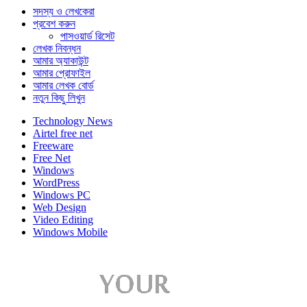
সদস্য ও লেখকেরা
প্রবেশ করুন
পাসওয়ার্ড রিসেট
লেখক নিবন্ধন
আমার অ্যাকাউন্ট
আমার প্রোফাইল
আমার লেখক বোর্ড
নতুন কিছু লিখুন
Technology News
Airtel free net
Freeware
Free Net
Windows
WordPress
Windows PC
Web Design
Video Editing
Windows Mobile