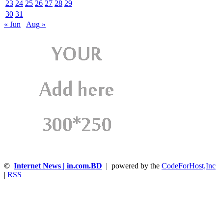
23
24
25
26
27
28
29
30
31
« Jun
Aug »
©
Internet News | in.com.BD
| powered by the
CodeForHost,Inc
|
RSS