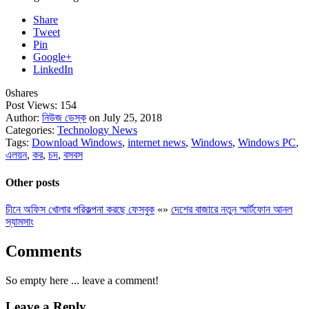
Share
Tweet
Pin
Google+
LinkedIn
0
shares
Post Views:
154
Author:
নিউজ ডেস্ক
on July 25, 2018
Categories:
Technology News
Tags:
Download Windows
,
internet news
,
Windows
,
Windows PC
,
এলয়ন
,
কর
,
চদ
,
বসবস
Other posts
চীনে অফিস খোলার পরিকল্পনা করছে ফেসবুক
«
»
দেশের বাজারে নতুন স্মার্টফোন আনল
স্যামসাং
Comments
So empty here ... leave a comment!
Leave a Reply