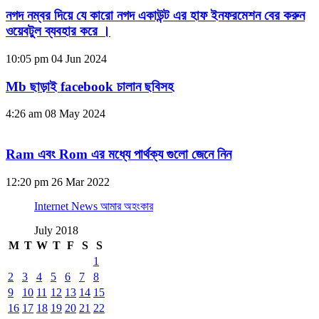
নগদ নম্বর দিয়ে যে কারো নগদ একাউন্ট এর হাফ ইনফরমেশন বের করুন
ওয়েবটুল ব্যবহার করে ।
10:05 pm
04 Jun 2024
Mb ছাড়াই facebook চালান ছবিসহ
4:26 am
08 May 2024
Ram এবং Rom এর মধ্যে পার্থক্য গুলো জেনে নিন
12:20 pm
26 Mar 2022
Internet News আমার অহংকার
July 2018
M
T
W
T
F
S
S
1
2
3
4
5
6
7
8
9
10
11
12
13
14
15
16
17
18
19
20
21
22