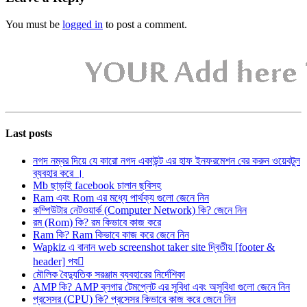
You must be
logged in
to post a comment.
Last posts
নগদ নম্বর দিয়ে যে কারো নগদ একাউন্ট এর হাফ ইনফরমেশন বের করুন ওয়েবটুল
ব্যবহার করে ।
Mb ছাড়াই facebook চালান ছবিসহ
Ram এবং Rom এর মধ্যে পার্থক্য গুলো জেনে নিন
কম্পিউটার নেটওয়ার্ক (Computer Network) কি? জেনে নিন
রম (Rom) কি? রম কিভাবে কাজ করে
Ram কি? Ram কিভাবে কাজ করে জেনে নিন
Wapkiz এ বানান web screenshot taker site দ্বিতীয় [footer &
header] পব
মৌলিক বৈদ্যুতিক সরঞ্জাম ব্যবহারের নির্দেশিকা
AMP কি? AMP ব্লগার টেমপ্লেট এর সুবিধা এবং অসুবিধা গুলো জেনে নিন
প্রসেসর (CPU) কি? প্রসেসর কিভাবে কাজ করে জেনে নিন