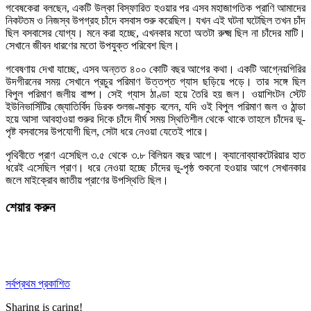
গবেষকেরা বলছেন, একটি উল্কা বিস্ফারিত হওয়ার পর এসব মহাজাগতিক প্রাণি আমাদের
নিকটতম ও নিজস্ব উপগ্রহ চাঁদে বসবাস শুরু করেছিল। যখন এই ঘটনা ঘটেছিল তখন চাঁদ
ছিল বসবাসের যোগ্য। মনে করা হচ্ছে, এখনকার মতো অতটা রুক্ষ্ম ছিল না চাঁদের মাটি।
সেখানে জীবন ধারণের মতো উপযুক্ত পরিবেশ ছিল।
গবেষণায় দেখা যাচ্ছে, এসব অন্তত ৪০০ কোটি বছর আগের কথা। একটি আগ্নেয়গিরির
উদগীরনের সময় সেখানে প্রচুর পরিমাণ উত্তপ্ত গ্যাস ছড়িয়ে পড়ে। তার সঙ্গে ছিল
বিপুল পরিমাণ জলীয় বাষ্প। সেই গ্যাস ঠাণ্ডা হয়ে তৈরি হয় জল। ওয়াশিংটন স্টেট
ইউনিভার্সিটির জ্যোতির্বিদ ডিরক শুলজ-মাকুচ বলেন, যদি ওই বিপুল পরিমাণ জল ও ঠান্ডা
হয়ে আসা আবহাওয়া শুরুর দিকে চাঁদে দীর্ঘ সময় স্থিতিশীল থেকে থাকে তাহলে চাঁদের ভূ-
পৃষ্ট বসবাসের উপযোগী ছিল, সেটা ধরে নেওয়া যেতেই পারে।
পৃথিবীতে প্রাণ এসেছিল ৩.৫ থেকে ৩.৮ বিলিয়ন বছর আগে। ক্যানোব্যাকটেরিয়ার হাত
ধরেই এসেছিল প্রাণ। ধরে নেওয়া হচ্ছে চাঁদের ভু-পৃষ্ঠ শুকনো হওয়ার আগে সেখানকার
জলে মাইক্রোব জাতীয় প্রাণের উপস্থিতি ছিল।
শেয়ার করুন
সর্বপ্রথম প্রকাশিত
Sharing is caring!