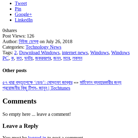
Tweet
Pin
Google+
LinkedIn
0
shares
Post Views:
126
Author:
নিউজ ডেস্ক
on July 26, 2018
Categories:
Technology News
Tags:
2
,
Download Windows
,
internet news
,
Windows
,
Windows
PC
,
ক
,
কত
,
ঘনটয়
,
জকরবরগর
,
জনন
,
মতর
,
লকসন
Other posts
৫৭ ধারা বস্তুতপক্ষে ‘ডেড’: মোস্তফা জাব্বার
«
»
মার্টফোন ব্যবহারকারীর জন্য
প্রয়োজনীয় কিছু টিপস- জানুন | Techtunes
Comments
So empty here ... leave a comment!
Leave a Reply
You must be
logged in
to post a comment.