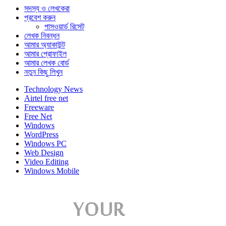
সদস্য ও লেখকেরা
প্রবেশ করুন
পাসওয়ার্ড রিসেট
লেখক নিবন্ধন
আমার অ্যাকাউন্ট
আমার প্রোফাইল
আমার লেখক বোর্ড
নতুন কিছু লিখুন
Technology News
Airtel free net
Freeware
Free Net
Windows
WordPress
Windows PC
Web Design
Video Editing
Windows Mobile