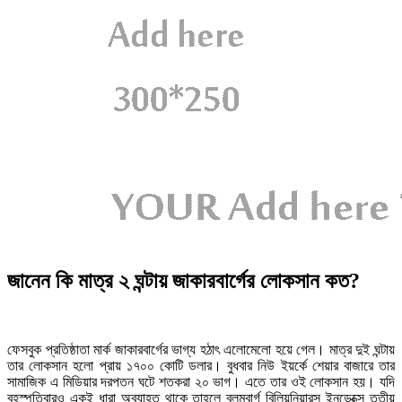
জানেন কি মাত্র ২ ঘন্টায় জাকারবার্গের লোকসান কত?
ফেসবুক প্রতিষ্ঠাতা মার্ক জাকারবার্গের ভাগ্য হঠাৎ এলোমেলো হয়ে গেল। মাত্র দুই ঘন্টায়
তার লোকসান হলো প্রায় ১৭০০ কোটি ডলার। বুধবার নিউ ইয়র্কে শেয়ার বাজারে তার
সামাজিক এ মিডিয়ার দরপতন ঘটে শতকরা ২০ ভাগ। এতে তার ওই লোকসান হয়। যদি
বৃহস্পতিবারও একই ধারা অব্যাহত থাকে তাহলে ব্লুমবার্গ বিলিয়নিয়ারস ইনডেক্সে তৃতীয়