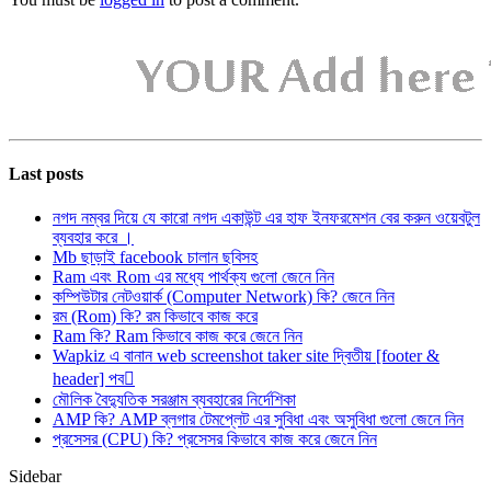
Last posts
নগদ নম্বর দিয়ে যে কারো নগদ একাউন্ট এর হাফ ইনফরমেশন বের করুন ওয়েবটুল
ব্যবহার করে ।
Mb ছাড়াই facebook চালান ছবিসহ
Ram এবং Rom এর মধ্যে পার্থক্য গুলো জেনে নিন
কম্পিউটার নেটওয়ার্ক (Computer Network) কি? জেনে নিন
রম (Rom) কি? রম কিভাবে কাজ করে
Ram কি? Ram কিভাবে কাজ করে জেনে নিন
Wapkiz এ বানান web screenshot taker site দ্বিতীয় [footer &
header] পব
মৌলিক বৈদ্যুতিক সরঞ্জাম ব্যবহারের নির্দেশিকা
AMP কি? AMP ব্লগার টেমপ্লেট এর সুবিধা এবং অসুবিধা গুলো জেনে নিন
প্রসেসর (CPU) কি? প্রসেসর কিভাবে কাজ করে জেনে নিন
Sidebar