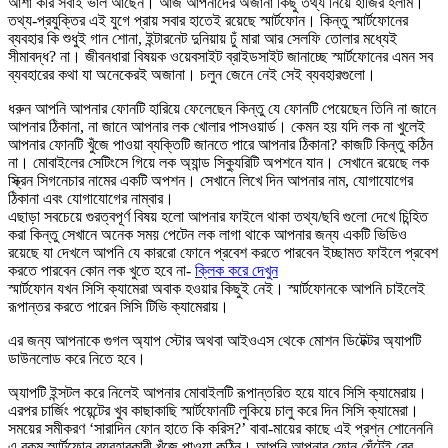
আশা করি সবাই ভাল আছেন। আজ আপনাদের অজানা কিছু তথ্য নিয়ে হাজির হলাম।
তথ্য-প্রযুক্তির এই যুগে প্রায় সবার হাতেই রয়েছে স্মার্টফোন। কিন্তু স্মার্টফোনের
ব্যবহার কি শুধুই গান শোনা, ইন্টারনেট দুনিয়ায় ঢুঁ মারা আর সেলফি তোলার মধ্যেই
সীমাবদ্ধ? না। জীবনধারা বিষয়ক ওয়েবসাইট ব্রাইডসাইট জানাচ্ছে স্মার্টফোনের এমন সব
ব্যবহারের কথা যা অনেকেরই অজানা। চলুন জেনে নেই সেই ব্যবহারগুলো।
ধরুন আপনি আপনার ফোনটি হারিয়ে ফেলেছেন কিন্তু যে ফোনটি পেয়েছেন তিনি না জানে
আপনার ঠিকানা, না জানে আপনার লক খোলার পাসওয়ার্ড। কেমন হয় যদি লক না খুলেই
আপনার ফোনটি খুঁজে পাওয়া ব্যক্তিটি জানতে পারে আপনার ঠিকানা? কাজটি কিন্তু কঠিন
না। মোবাইলের সেটিংসে গিয়ে লক অ্যান্ড সিক্যুরিটি অপশনে যান। সেখানে রয়েছে লক
স্ক্রিন সিগনেচার নামের একটি অপশন। সেখানে লিখে দিন আপনার নাম, যোগাযোগের
ঠিকানা এবং যোগাযোগের নাম্বার।
এছাড়া সবচেয়ে গুরত্বপূর্ণ বিষয় হলো আপনার ফাইলে থাকা তথ্য/ছবি গুলো দেখে চিন্হিত
করা কিন্তু সেখানে অনেক সময় পেটেন লক লাগা থাকে আপনার জন্য একটি ভিডিও
রয়েছে যা দেখলে আপনি যে কাররো ফোনে প্রবেশ করতে পারবেন ইচ্ছামত ফাইলে প্রবেশ
করতে পারবেন কোন লক খুতে হবে না-
ক্লিক করে দেখুন
স্মার্টফোন যখন সিসি ক্যামেরা অবাক হওয়ার কিছুই নেই। স্মার্টফোনকে আপনি চাইলেই
রূপান্তর করতে পারেন সিসি টিভি ক্যামেরায়।
এর জন্য আপনাকে গুগল অ্যাপ স্টোর অথবা আইওএস থেকে মোশন ডিটেক্টর অ্যাপটি
ডাউনলোড করে নিতে হবে।
অ্যাপটি ইন্সটল করে নিলেই আপনার মোবাইলটি রূপান্তরিত হয়ে যাবে সিসি ক্যামেরায়।
এরপর চার্জিং পয়েন্টের খুব কাছাকাছি স্মার্টফোনটি লুকিয়ে চালু করে দিন সিসি ক্যামেরা।
সময়ের সমীকরণ ‘সারাদিন ফোন হাতে কি করিস?’ বাবা-মায়ের কাছে এই প্রশ্ন শোনেননি
এ রকম স্মার্টফোন ব্যবহারকারী খুঁজে পাওয়া কঠিন। আপনি আপনার ফোন ঘেঁটেই বের