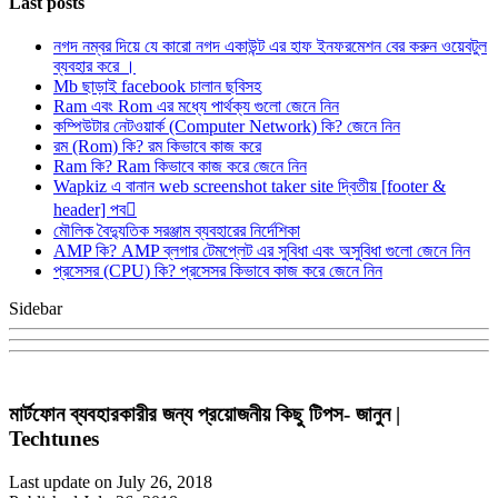
Last posts
নগদ নম্বর দিয়ে যে কারো নগদ একাউন্ট এর হাফ ইনফরমেশন বের করুন ওয়েবটুল
ব্যবহার করে ।
Mb ছাড়াই facebook চালান ছবিসহ
Ram এবং Rom এর মধ্যে পার্থক্য গুলো জেনে নিন
কম্পিউটার নেটওয়ার্ক (Computer Network) কি? জেনে নিন
রম (Rom) কি? রম কিভাবে কাজ করে
Ram কি? Ram কিভাবে কাজ করে জেনে নিন
Wapkiz এ বানান web screenshot taker site দ্বিতীয় [footer &
header] পব
মৌলিক বৈদ্যুতিক সরঞ্জাম ব্যবহারের নির্দেশিকা
AMP কি? AMP ব্লগার টেমপ্লেট এর সুবিধা এবং অসুবিধা গুলো জেনে নিন
প্রসেসর (CPU) কি? প্রসেসর কিভাবে কাজ করে জেনে নিন
Sidebar
মার্টফোন ব্যবহারকারীর জন্য প্রয়োজনীয় কিছু টিপস- জানুন |
Techtunes
Last update on July 26, 2018