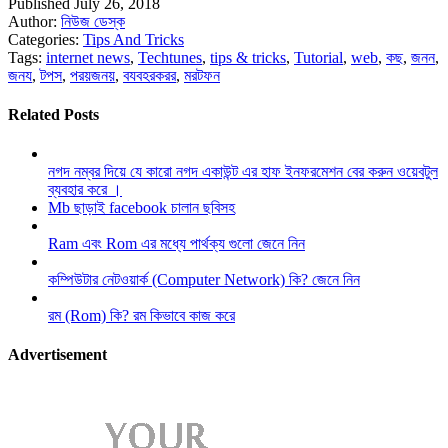
Published July 26, 2018
Author:
নিউজ ডেস্ক
Categories:
Tips And Tricks
Tags:
internet news
,
Techtunes
,
tips & tricks
,
Tutorial
,
web
,
কছ
,
জনন
,
জনয
,
টপস
,
পরয়জনয়
,
বযবহরকরর
,
মরটফন
Related Posts
নগদ নম্বর দিয়ে যে কারো নগদ একাউন্ট এর হাফ ইনফরমেশন বের করুন ওয়েবটুল
ব্যবহার করে ।
Mb ছাড়াই facebook চালান ছবিসহ
Ram এবং Rom এর মধ্যে পার্থক্য গুলো জেনে নিন
কম্পিউটার নেটওয়ার্ক (Computer Network) কি? জেনে নিন
রম (Rom) কি? রম কিভাবে কাজ করে
Advertisement