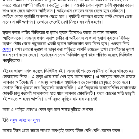
করতে পারেন আপনি স্মার্টফোন কতটুকু চালান। এমনকি কোন অ্যাপ বেশি ব্যবহার করেন
তাও বলে দেবে আপনার স্মার্টফোন। আইওএস ফোনের জন্য যেতে হবে সেটিংসে।
সেটিংস থেকে ব্যাটারি অপশনে যেতে হবে। ব্যাটারি অপশনে রয়েছে লাস্ট সেভেন ডেজ
নামের একটি অপশন। সেখানে গেলেই দেখা মিলবে সব সমীকরণের।
ড্যাশ ক্যাম গাড়ির ডিভিআর বা ড্যাশ ক্যাম হিসেবেও কাজে লাগানো আপনার
স্মার্টফোনকে। এজন্য গুগল অ্যাপ স্টোর বা আইওএস এ থাকা ড্যাশ ক্যামের বিভিন্ন
অ্যাপ স্টোর থেকে পছন্দমতো একটি অ্যাপ ডাউনলোড করে নিতে হবে। গুরুত্ব দিয়ে
দেখুন
। যখন কোনো ভ্রমণ বা ভাড়া করা গাড়িতে আপনি রয়েছেন তখন মোবাইলের ড্যাশ
ক্যাম বেশ কাজে দেবে। মনোক্রোম মোড ডিজিটাল যুগে বইও পরিণত হয়েছে ডিজিটাল
প্রযুক্তিতে।
বইয়ের জায়গা দখল করেছে ডিজিটাল বই। এসব বই পড়তে একটানা তাকিয়ে থাকতে হয়
মোবাইলের দিকে। এ ছাড়া এতে চার্জ শেষ হয়ে আসে দ্রুত। এ সমস্যার সমাধান রয়েছে
আপনার স্মার্টফোনেই। এজন্য আপনাকে ম্যাজিকাল ডেভেলপার মেন্যুতে যেতে হবে।
সেখানে গিয়ে খুঁজতে হবে সিম্যুলেট অ্যানোমিলি। এই সিম্যুলেট অ্যানোমিলির মনোক্রোম
মোডটি চালু করলেই সাদাকালো হয়ে যাবে আপনার মোবাইলটি। ফলে চোখের ক্ষতি ছাড়াই
বই পড়তে পারবেন আপনি। চার্জ দ্রুত ফুরিয়ে যাওয়ার ভয় নেই।
আজ এ পর্যন্ত কোথাও কোন ভুল হলে ক্ষমার দৃষ্টিতে দেখবেন।
ইতি
সবুজ আহম্মেদ সুমন
আমার টিউন গুলো ভালো লাগলে অবশ্যই আমার টিউন বেশি বেশি
জোসস করুন
।