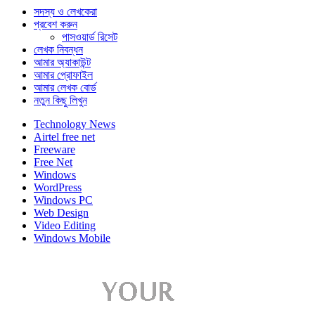
সদস্য ও লেখকেরা
প্রবেশ করুন
পাসওয়ার্ড রিসেট
লেখক নিবন্ধন
আমার অ্যাকাউন্ট
আমার প্রোফাইল
আমার লেখক বোর্ড
নতুন কিছু লিখুন
Technology News
Airtel free net
Freeware
Free Net
Windows
WordPress
Windows PC
Web Design
Video Editing
Windows Mobile