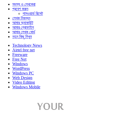
সদস্য ও লেখকেরা
প্রবেশ করুন
পাসওয়ার্ড রিসেট
লেখক নিবন্ধন
আমার অ্যাকাউন্ট
আমার প্রোফাইল
আমার লেখক বোর্ড
নতুন কিছু লিখুন
Technology News
Airtel free net
Freeware
Free Net
Windows
WordPress
Windows PC
Web Design
Video Editing
Windows Mobile