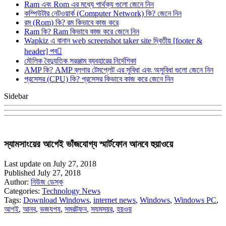
Ram এবং Rom এর মধ্যে পার্থক্য গুলো জেনে নিন
কম্পিউটার নেটওয়ার্ক (Computer Network) কি? জেনে নিন
রম (Rom) কি? রম কিভাবে কাজ করে
Ram কি? Ram কিভাবে কাজ করে জেনে নিন
Wapkiz এ বানান web screenshot taker site দ্বিতীয় [footer &
header] পব
মৌলিক বৈদ্যুতিক সরঞ্জাম ব্যবহারের নির্দেশিকা
AMP কি? AMP ব্লগার টেমপ্লেট এর সুবিধা এবং অসুবিধা গুলো জেনে নিন
প্রসেসর (CPU) কি? প্রসেসর কিভাবে কাজ করে জেনে নিন
Sidebar
স্যামসাংয়ের আগেই ভাঁজযোগ্য স্মার্টফোন আনবে হুয়াওয়ে
Last update on July 27, 2018
Published July 27, 2018
Author:
নিউজ ডেস্ক
Categories:
Technology News
Tags:
Download Windows
,
internet news
,
Windows
,
Windows PC
,
আগই
,
আনব
,
ভজযগয
,
সমরটফন
,
সযমসয়র
,
হয়ওয়