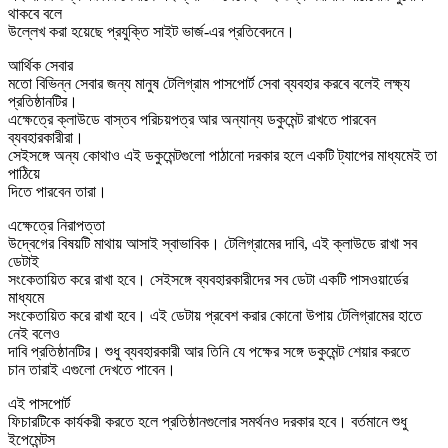
থাকবে বলে
উল্লেখ করা হয়েছে প্রযুক্তি সাইট ভার্জ-এর প্রতিবেদনে।
আর্থিক সেবার
মতো বিভিন্ন সেবার জন্য মানুষ টেলিগ্রাম পাসপোর্ট সেবা ব্যবহার করবে বলেই লক্ষ্য
প্রতিষ্ঠানটির।
এক্ষেত্রে ক্লাউডে বাস্তব পরিচয়পত্র আর অন্যান্য ডকুমেন্ট রাখতে পারবেন
ব্যবহারকারীরা।
সেইসঙ্গে অন্য কোথাও এই ডকুমেন্টগুলো পাঠানো দরকার হলে একটি ট্যাপের মাধ্যমেই তা
পাঠিয়ে
দিতে পারবেন তারা।
এক্ষেত্রে নিরাপত্তা
উদ্বেগের বিষয়টি মাথায় আসাই স্বাভাবিক। টেলিগ্রামের দাবি, এই ক্লাউডে রাখা সব
ডেটাই
সংকেতায়িত করে রাখা হবে। সেইসঙ্গে ব্যবহারকারীদের সব ডেটা একটি পাসওয়ার্ডের
মাধ্যমে
সংকেতায়িত করে রাখা হবে। এই ডেটায় প্রবেশ করার কোনো উপায় টেলিগ্রামের হাতে
নেই বলেও
দাবি প্রতিষ্ঠানটির। শুধু ব্যবহারকারী আর তিনি যে পক্ষের সঙ্গে ডকুমেন্ট শেয়ার করতে
চান তারাই এগুলো দেখতে পাবেন।
এই পাসপোর্ট
ফিচারটিকে কার্যকরী করতে হলে প্রতিষ্ঠানগুলোর সমর্থনও দরকার হবে। বর্তমানে শুধু
ইপেমেন্টস