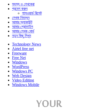
সদস্য ও লেখকেরা
প্রবেশ করুন
পাসওয়ার্ড রিসেট
লেখক নিবন্ধন
আমার অ্যাকাউন্ট
আমার প্রোফাইল
আমার লেখক বোর্ড
নতুন কিছু লিখুন
Technology News
Airtel free net
Freeware
Free Net
Windows
WordPress
Windows PC
Web Design
Video Editing
Windows Mobile