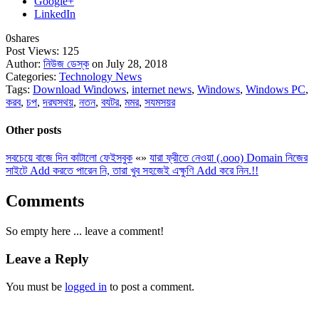
Google+
LinkedIn
0
shares
Post Views:
125
Author:
নিউজ ডেস্ক
on July 28, 2018
Categories:
Technology News
Tags:
Download Windows
,
internet news
,
Windows
,
Windows PC
,
করব
,
চপ
,
দরঘসথয়
,
নতন
,
বযটর
,
মমর
,
সযমসয়র
Other posts
সবচেয়ে বাজে দিন কাটালো ফেইসবুক
«
»
যারা ফ্রীতে নেওয়া (.ooo) Domain নিজের
সাইটে Add করতে পারেন নি, তারা খুব সহজেই এক্ষুণি Add করে নিন.!!
Comments
So empty here ... leave a comment!
Leave a Reply
You must be
logged in
to post a comment.