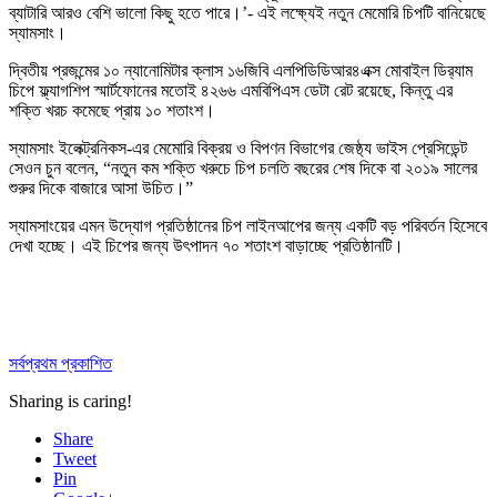
ব্যাটারি আরও বেশি ভালো কিছু হতে পারে।’- এই লক্ষ্যেই নতুন মেমোরি চিপটি বানিয়েছে
স্যামসাং।
দ্বিতীয় প্রজন্মের ১০ ন্যানোমিটার ক্লাস ১৬জিবি এলপিডিডিআর৪এক্স মোবাইল ডির‍্যাম
চিপে ফ্ল্যাগশিপ স্মার্টফোনের মতোই ৪২৬৬ এমবিপিএস ডেটা রেট রয়েছে, কিন্তু এর
শক্তি খরচ কমেছে প্রায় ১০ শতাংশ।
স্যামসাং ইলেক্ট্রনিকস-এর মেমোরি বিক্রয় ও বিপণন বিভাগের জেষ্ঠ্য ভাইস প্রেসিডেন্ট
সেওন চুন বলেন, “নতুন কম শক্তি খরুচে চিপ চলতি বছরের শেষ দিকে বা ২০১৯ সালের
শুরুর দিকে বাজারে আসা উচিত।”
স্যামসাংয়ের এমন উদ্যোগ প্রতিষ্ঠানের চিপ লাইনআপের জন্য একটি বড় পরিবর্তন হিসেবে
দেখা হচ্ছে। এই চিপের জন্য উৎপাদন ৭০ শতাংশ বাড়াচ্ছে প্রতিষ্ঠানটি।
সর্বপ্রথম প্রকাশিত
Sharing is caring!
Share
Tweet
Pin