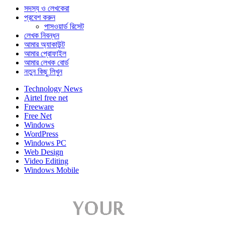
সদস্য ও লেখকেরা
প্রবেশ করুন
পাসওয়ার্ড রিসেট
লেখক নিবন্ধন
আমার অ্যাকাউন্ট
আমার প্রোফাইল
আমার লেখক বোর্ড
নতুন কিছু লিখুন
Technology News
Airtel free net
Freeware
Free Net
Windows
WordPress
Windows PC
Web Design
Video Editing
Windows Mobile