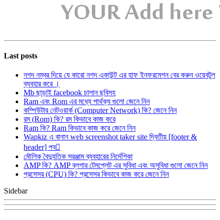
Last posts
নগদ নম্বর দিয়ে যে কারো নগদ একাউন্ট এর হাফ ইনফরমেশন বের করুন ওয়েবটুল
ব্যবহার করে ।
Mb ছাড়াই facebook চালান ছবিসহ
Ram এবং Rom এর মধ্যে পার্থক্য গুলো জেনে নিন
কম্পিউটার নেটওয়ার্ক (Computer Network) কি? জেনে নিন
রম (Rom) কি? রম কিভাবে কাজ করে
Ram কি? Ram কিভাবে কাজ করে জেনে নিন
Wapkiz এ বানান web screenshot taker site দ্বিতীয় [footer &
header] পব
মৌলিক বৈদ্যুতিক সরঞ্জাম ব্যবহারের নির্দেশিকা
AMP কি? AMP ব্লগার টেমপ্লেট এর সুবিধা এবং অসুবিধা গুলো জেনে নিন
প্রসেসর (CPU) কি? প্রসেসর কিভাবে কাজ করে জেনে নিন
Sidebar