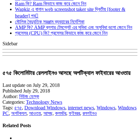
Ram কি? Ram কিভাবে কাজ করে জেনে নিন
Wapkiz এ বানান web screenshot taker site দ্বিতীয় [footer &
header] পব
মৌলিক বৈদ্যুতিক সরঞ্জাম ব্যবহারের নির্দেশিকা
AMP কি? AMP ব্লগার টেমপ্লেট এর সুবিধা এবং অসুবিধা গুলো জেনে নিন
প্রসেসর (CPU) কি? প্রসেসর কিভাবে কাজ করে জেনে নিন
Sidebar
৫৭৫ কিলোমিটার রেললাইনও আসছে অপটিক্যাল ফাইবারের আওতায়
Last update on July 29, 2018
Published July 29, 2018
Author:
নিউজ ডেস্ক
Categories:
Technology News
Tags:
৫৭৫
,
Download Windows
,
internet news
,
Windows
,
Windows
PC
,
অপটকযল
,
আওতয়
,
আসছ
,
কলমটর
,
ফইবরর
,
রললইনও
Related Posts