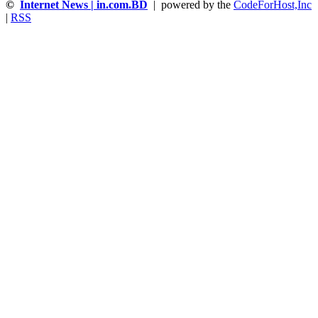
©
Internet News | in.com.BD
| powered by the
CodeForHost,Inc
|
RSS