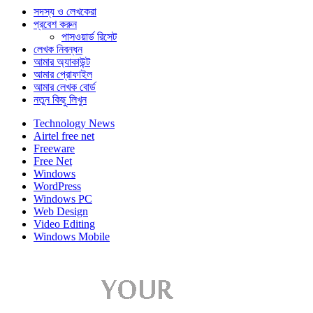
সদস্য ও লেখকেরা
প্রবেশ করুন
পাসওয়ার্ড রিসেট
লেখক নিবন্ধন
আমার অ্যাকাউন্ট
আমার প্রোফাইল
আমার লেখক বোর্ড
নতুন কিছু লিখুন
Technology News
Airtel free net
Freeware
Free Net
Windows
WordPress
Windows PC
Web Design
Video Editing
Windows Mobile