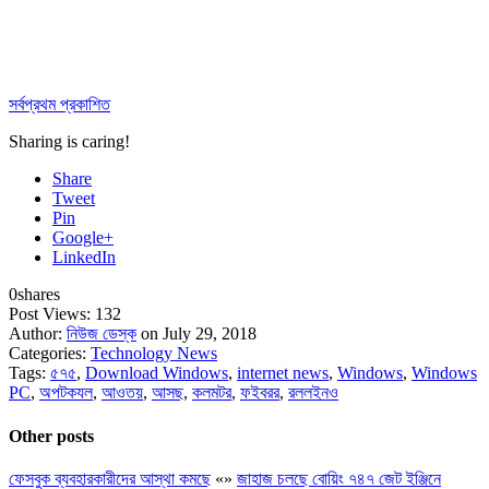
সর্বপ্রথম প্রকাশিত
Sharing is caring!
Share
Tweet
Pin
Google+
LinkedIn
0
shares
Post Views:
132
Author:
নিউজ ডেস্ক
on July 29, 2018
Categories:
Technology News
Tags:
৫৭৫
,
Download Windows
,
internet news
,
Windows
,
Windows
PC
,
অপটকযল
,
আওতয়
,
আসছ
,
কলমটর
,
ফইবরর
,
রললইনও
Other posts
ফেসবুক ব্যবহারকারীদের আস্থা কমছে
«
»
জাহাজ চলছে বোয়িং ৭৪৭ জেট ইঞ্জিনে