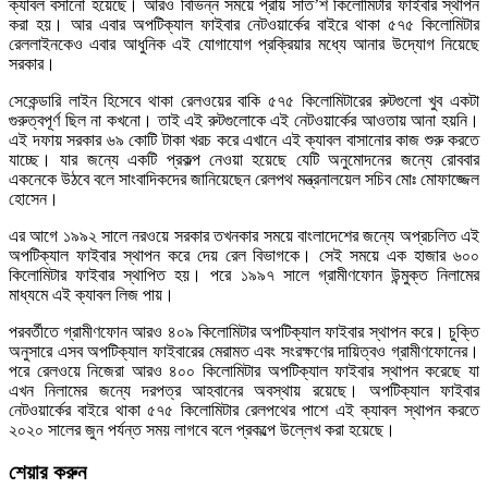
ক্যাবল বসানো হয়েছে। আরও বিভিন্ন সময়ে প্রায় সাত’শ কিলোমিটার ফাইবার স্থাপন
করা হয়। আর এবার অপটিক্যাল ফাইবার নেটওয়ার্কের বাইরে থাকা ৫৭৫ কিলোমিটার
রেললাইনকেও এবার আধুনিক এই যোগাযোগ প্রক্রিয়ার মধ্যে আনার উদ্যোগ নিয়েছে
সরকার।
সেকেন্ডারি লাইন হিসেবে থাকা রেলওয়ের বাকি ৫৭৫ কিলোমিটারের রুটগুলো খুব একটা
গুরুত্বপূর্ণ ছিল না কখনো। তাই এই রুটগুলোকে এই নেটওয়ার্কের আওতায় আনা হয়নি।
এই দফায় সরকার ৬৯ কোটি টাকা খরচ করে এখানে এই ক্যাবল বাসানোর কাজ শুরু করতে
যাচ্ছে। যার জন্যে একটি প্রকল্প নেওয়া হয়েছে যেটি অনুমোদনের জন্যে রোববার
একনেকে উঠবে বলে সাংবাদিকদের জানিয়েছেন রেলপথ মন্ত্রনালয়েল সচিব মোঃ মোফাজ্জেল
হোসেন।
এর আগে ১৯৯২ সালে নরওয়ে সরকার তখনকার সময়ে বাংলাদেশের জন্যে অপ্রচলিত এই
অপটিক্যাল ফাইবার স্থাপন করে দেয় রেল বিভাগকে। সেই সময়ে এক হাজার ৬০০
কিলোমিটার ফাইবার স্থাপিত হয়। পরে ১৯৯৭ সালে গ্রামীণফোন উন্মুক্ত নিলামের
মাধ্যমে এই ক্যাবল লিজ পায়।
পরবর্তীতে গ্রামীণফোন আরও ৪০৯ কিলোমিটার অপটিক্যাল ফাইবার স্থাপন করে। চুক্তি
অনুসারে এসব অপটিক্যাল ফাইবারের মেরামত এবং সংরক্ষণের দায়িত্বও গ্রামীণফোনের।
পরে রেলওয়ে নিজেরা আরও ৪০০ কিলোমিটার অপটিক্যাল ফাইবার স্থাপন করেছে যা
এখন নিলামের জন্যে দরপত্র আহবানের অবস্থায় রয়েছে। অপটিক্যাল ফাইবার
নেটওয়ার্কের বাইরে থাকা ৫৭৫ কিলোমিটার রেলপথের পাশে এই ক্যাবল স্থাপন করতে
২০২০ সালের জুন পর্যন্ত সময় লাগবে বলে প্রকল্পে উল্লেখ করা হয়েছে।
শেয়ার করুন