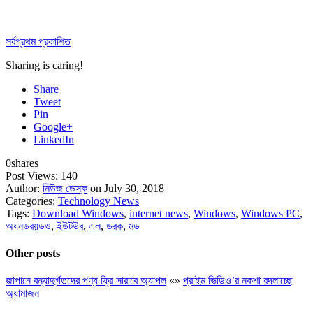
সর্বপ্রথম প্রকাশিত
Sharing is caring!
Share
Tweet
Pin
Google+
LinkedIn
0
shares
Post Views:
140
Author:
নিউজ ডেস্ক
on July 30, 2018
Categories:
Technology News
Tags:
Download Windows
,
internet news
,
Windows
,
Windows PC
,
অযনডরয়ডও
,
ইউটউব
,
এল
,
ডরক
,
মড
Other posts
জাপানে বন্যাদুর্গতদের পণ্য ফ্রি সারাবে অ্যাপল
«
»
প্রাইম ভিডিও’র নকশা বদলাচ্ছে
অ্যামাজন