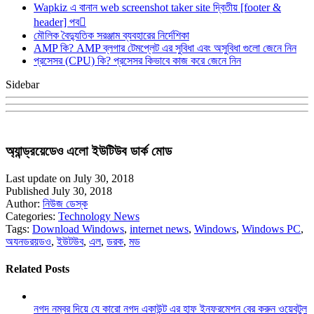
Wapkiz এ বানান web screenshot taker site দ্বিতীয় [footer &
header] পব
মৌলিক বৈদ্যুতিক সরঞ্জাম ব্যবহারের নির্দেশিকা
AMP কি? AMP ব্লগার টেমপ্লেট এর সুবিধা এবং অসুবিধা গুলো জেনে নিন
প্রসেসর (CPU) কি? প্রসেসর কিভাবে কাজ করে জেনে নিন
Sidebar
অ্যান্ড্রয়েডেও এলো ইউটিউব ডার্ক মোড
Last update on July 30, 2018
Published July 30, 2018
Author:
নিউজ ডেস্ক
Categories:
Technology News
Tags:
Download Windows
,
internet news
,
Windows
,
Windows PC
,
অযনডরয়ডও
,
ইউটউব
,
এল
,
ডরক
,
মড
Related Posts
নগদ নম্বর দিয়ে যে কারো নগদ একাউন্ট এর হাফ ইনফরমেশন বের করুন ওয়েবটুল