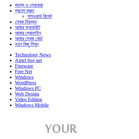
সদস্য ও লেখকেরা
প্রবেশ করুন
পাসওয়ার্ড রিসেট
লেখক নিবন্ধন
আমার অ্যাকাউন্ট
আমার প্রোফাইল
আমার লেখক বোর্ড
নতুন কিছু লিখুন
Technology News
Airtel free net
Freeware
Free Net
Windows
WordPress
Windows PC
Web Design
Video Editing
Windows Mobile