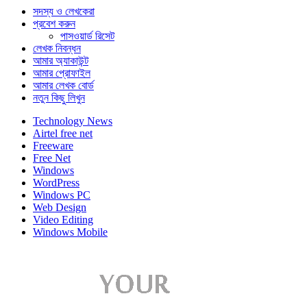
সদস্য ও লেখকেরা
প্রবেশ করুন
পাসওয়ার্ড রিসেট
লেখক নিবন্ধন
আমার অ্যাকাউন্ট
আমার প্রোফাইল
আমার লেখক বোর্ড
নতুন কিছু লিখুন
Technology News
Airtel free net
Freeware
Free Net
Windows
WordPress
Windows PC
Web Design
Video Editing
Windows Mobile