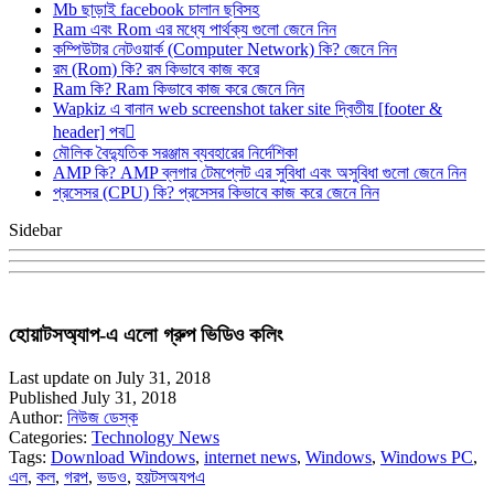
Mb ছাড়াই facebook চালান ছবিসহ
Ram এবং Rom এর মধ্যে পার্থক্য গুলো জেনে নিন
কম্পিউটার নেটওয়ার্ক (Computer Network) কি? জেনে নিন
রম (Rom) কি? রম কিভাবে কাজ করে
Ram কি? Ram কিভাবে কাজ করে জেনে নিন
Wapkiz এ বানান web screenshot taker site দ্বিতীয় [footer &
header] পব
মৌলিক বৈদ্যুতিক সরঞ্জাম ব্যবহারের নির্দেশিকা
AMP কি? AMP ব্লগার টেমপ্লেট এর সুবিধা এবং অসুবিধা গুলো জেনে নিন
প্রসেসর (CPU) কি? প্রসেসর কিভাবে কাজ করে জেনে নিন
Sidebar
হোয়াটসঅ্যাপ-এ এলো গ্রুপ ভিডিও কলিং
Last update on July 31, 2018
Published July 31, 2018
Author:
নিউজ ডেস্ক
Categories:
Technology News
Tags:
Download Windows
,
internet news
,
Windows
,
Windows PC
,
এল
,
কল
,
গরপ
,
ভডও
,
হয়টসঅযপএ