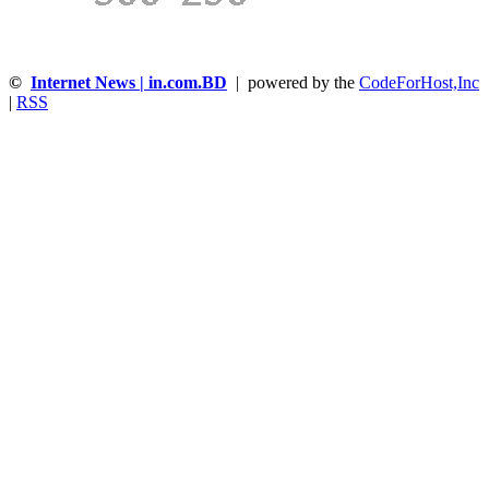
©
Internet News | in.com.BD
| powered by the
CodeForHost,Inc
|
RSS