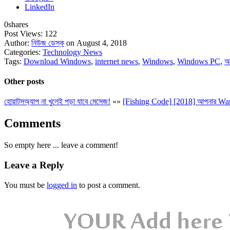
LinkedIn
0
shares
Post Views:
122
Author:
নিউজ ডেস্ক
on August 4, 2018
Categories:
Technology News
Tags:
Download Windows
,
internet news
,
Windows
,
Windows PC
,
অ
Other posts
হোয়াটসঅ্যাপ না খুলেই পড়া যাবে মেসেজ!
«
»
[Fishing Code] [2018] আপনার Wapk
Comments
So empty here ... leave a comment!
Leave a Reply
You must be
logged in
to post a comment.