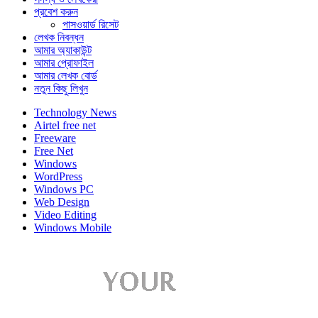
প্রবেশ করুন
পাসওয়ার্ড রিসেট
লেখক নিবন্ধন
আমার অ্যাকাউন্ট
আমার প্রোফাইল
আমার লেখক বোর্ড
নতুন কিছু লিখুন
Technology News
Airtel free net
Freeware
Free Net
Windows
WordPress
Windows PC
Web Design
Video Editing
Windows Mobile