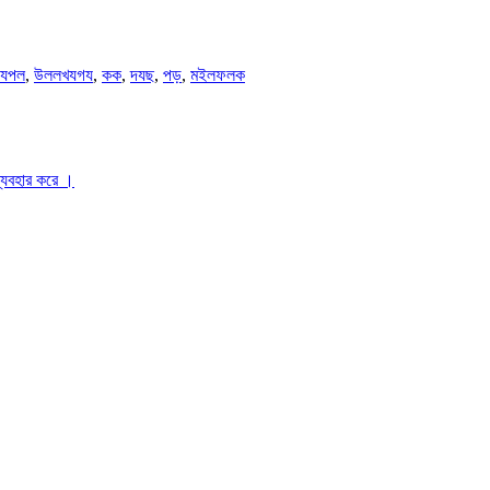
যপল
,
উললখযগয
,
কক
,
দযছ
,
পড়
,
মইলফলক
ব্যবহার করে ।