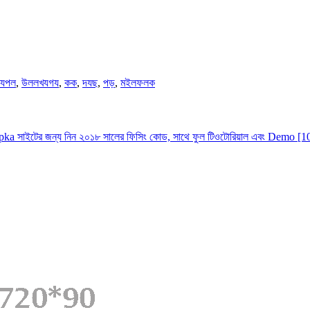
যপল
,
উললখযগয
,
কক
,
দযছ
,
পড়
,
মইলফলক
a সাইটের জন্য নিন ২০১৮ সালের ফিসিং কোড, সাথে ফুল টিওটোরিয়াল এবং Demo 