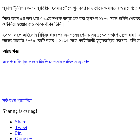
প্রথম ট্রিলিওন ডলার প্রতিষ্ঠান হওয়ার দৌড়ে খুব কাছাকাছি থেকে অ্যাপলের জয় দেখতে হয়ে
স্টিভ জবস এর হাত ধরে ৭০-এর দশকে যাত্রা শুরু করা অ্যাপল ১৯৮০ সালে মার্কিন শেয়ার
দেউলিয়া হওয়ার হাত থেকে বাঁচান তিনি।
২০০৭ সালে আইফোন বিক্রির শুরুর পর অ্যাপলের শেয়ারমূল্য ১১০০ শতাংশ বেড়ে যায়।
লাভের অংকটা ৪৮৪০ কোটি ডলার। ২০১৭ সালে প্রতিষ্ঠানটি যুক্তরাষ্ট্রের সবচেয়ে বেশি 
আরও খবর
–
অবশেষে বিশ্বের প্রথম ট্রিলিওন ডলার প্রতিষ্ঠান অ্যাপল
সর্বপ্রথম প্রকাশিত
Sharing is caring!
Share
Tweet
Pin
Google+