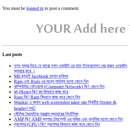
You must be
logged in
to post a comment.
Last posts
নগদ নম্বর দিয়ে যে কারো নগদ একাউন্ট এর হাফ ইনফরমেশন বের করুন ওয়েবটুল
ব্যবহার করে ।
Mb ছাড়াই facebook চালান ছবিসহ
Ram এবং Rom এর মধ্যে পার্থক্য গুলো জেনে নিন
কম্পিউটার নেটওয়ার্ক (Computer Network) কি? জেনে নিন
রম (Rom) কি? রম কিভাবে কাজ করে
Ram কি? Ram কিভাবে কাজ করে জেনে নিন
Wapkiz এ বানান web screenshot taker site দ্বিতীয় [footer &
header] পব
মৌলিক বৈদ্যুতিক সরঞ্জাম ব্যবহারের নির্দেশিকা
AMP কি? AMP ব্লগার টেমপ্লেট এর সুবিধা এবং অসুবিধা গুলো জেনে নিন
প্রসেসর (CPU) কি? প্রসেসর কিভাবে কাজ করে জেনে নিন