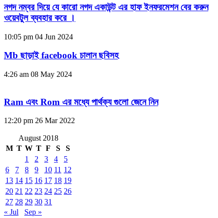
নগদ নম্বর দিয়ে যে কারো নগদ একাউন্ট এর হাফ ইনফরমেশন বের করুন
ওয়েবটুল ব্যবহার করে ।
10:05 pm
04 Jun 2024
Mb ছাড়াই facebook চালান ছবিসহ
4:26 am
08 May 2024
Ram এবং Rom এর মধ্যে পার্থক্য গুলো জেনে নিন
12:20 pm
26 Mar 2022
August 2018
M
T
W
T
F
S
S
1
2
3
4
5
6
7
8
9
10
11
12
13
14
15
16
17
18
19
20
21
22
23
24
25
26
27
28
29
30
31
« Jul
Sep »