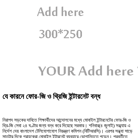
যে কারনে ফোর-জি ও থ্রিজি ইন্টারনেট বন্ধ
নিরাপদ সড়কের দাবিতে শিক্ষার্থীদের আন্দোলনের মধ্যে মোবাইল ইন্টারনেটের ফোর-জি ও
থ্রি-জি সেবা ২৪ ঘণ্টার জন্য বন্ধ করে দিয়েছে সরকার। শনিবার(৪ জুলাই) সন্ধ্যায় এ
নির্দেশ দেয় বাংলাদেশ টেলিযোগাযোগ নিয়ন্ত্রণ কমিশন (বিটিআরসি)। এরপর সন্ধ্যা সাড়ে
সাতটার দিকে গ্রাহকেরা মোবাইল ইন্টারনেট ব্যবহারে ভোগান্তিতে পড়েন। পরবর্তীতে