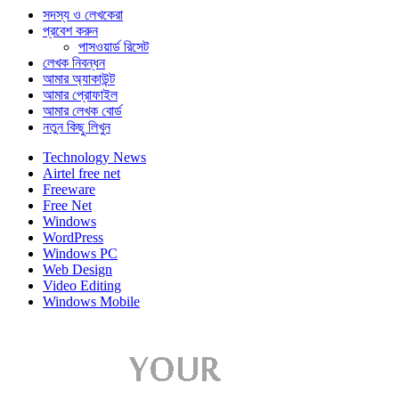
সদস্য ও লেখকেরা
প্রবেশ করুন
পাসওয়ার্ড রিসেট
লেখক নিবন্ধন
আমার অ্যাকাউন্ট
আমার প্রোফাইল
আমার লেখক বোর্ড
নতুন কিছু লিখুন
Technology News
Airtel free net
Freeware
Free Net
Windows
WordPress
Windows PC
Web Design
Video Editing
Windows Mobile