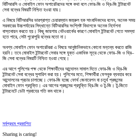
বিটিআরসি ও মোবাইল ফোন অপারেটরদের সঙ্গে কথা বলে ফোর-জি ও থ্রি-জি ইন্টারনেট
সেবা বন্ধের বিষয়টি নিশ্চিত হওয়া যায়।
এ বিষয়ে বিটিআরসির ভারপ্রাপ্ত চেয়ারম্যান জহুরুল হক সাংবাদিকদের বলেন, অনেক সময়
সরকারের উচ্চপর্যায়ের সিদ্ধান্তে বিটিআরসির সংশ্লিষ্ট বিভাগকে অনেক নির্দেশনা
বাস্তবায়ন করতে হয়। কিছু জায়গায় নেটওয়ার্কের কারণে মোবাইল ইন্টারনেট পেতে সমস্যা
হতে পারে, সেটা পুরোপুরি বন্ধের মতো না।
অবশ্য মোবাইল ফোন অপারেটররা এ বিষয়ে আনুষ্ঠানিকভাবে কোনো মন্তব্য করতে রাজি
হয়নি। তবে মোবাইল ইন্টারনেট সেবার সঙ্গে যুক্ত একাধিক সূত্র থেকে ফোর–জি ও থ্রি–
জি সেবা বন্ধের বিষয়টি নিশ্চিত হওয়া গেছে।
এর আগে পুলিশের পক্ষ থেকে শিক্ষার্থীদের আন্দোলন সামাল দিতে ফোর-জি ও থ্রি-জি
ইন্টারনেট সেবা বন্ধের সুপারিশ করা হয়। পুলিশের মতে, শিক্ষার্থীরা ফেসবুক ব্যবহার করে
আন্দোলনের প্রচার চালাচ্ছে। ফোর-জি হচ্ছে ফোর্থ জেনারেশন বা চতুর্থ প্রজন্মের
মোবাইল ফোন প্রযুক্তি। এর আগের প্রজন্মের প্রযুক্তি থ্রি-জি ও টু-জি। টু-জিতে
ইন্টারনেটে ডেটা প্রবাহের গতি কম থাকে।
সর্বপ্রথম প্রকাশিত
Sharing is caring!