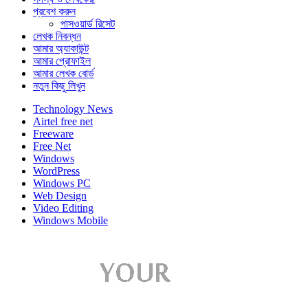
প্রবেশ করুন
পাসওয়ার্ড রিসেট
লেখক নিবন্ধন
আমার অ্যাকাউন্ট
আমার প্রোফাইল
আমার লেখক বোর্ড
নতুন কিছু লিখুন
Technology News
Airtel free net
Freeware
Free Net
Windows
WordPress
Windows PC
Web Design
Video Editing
Windows Mobile