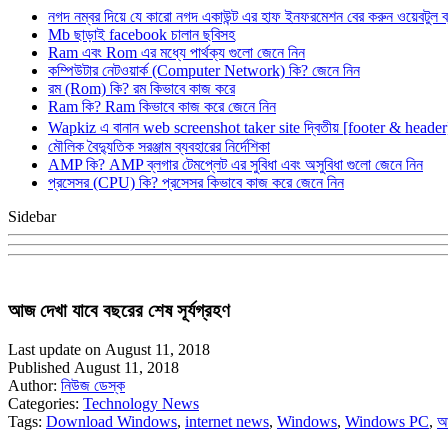
নগদ নম্বর দিয়ে যে কারো নগদ একাউন্ট এর হাফ ইনফরমেশন বের করুন ওয়েবটুল 
Mb ছাড়াই facebook চালান ছবিসহ
Ram এবং Rom এর মধ্যে পার্থক্য গুলো জেনে নিন
কম্পিউটার নেটওয়ার্ক (Computer Network) কি? জেনে নিন
রম (Rom) কি? রম কিভাবে কাজ করে
Ram কি? Ram কিভাবে কাজ করে জেনে নিন
Wapkiz এ বানান web screenshot taker site দ্বিতীয় [footer & heade
মৌলিক বৈদ্যুতিক সরঞ্জাম ব্যবহারের নির্দেশিকা
AMP কি? AMP ব্লগার টেমপ্লেট এর সুবিধা এবং অসুবিধা গুলো জেনে নিন
প্রসেসর (CPU) কি? প্রসেসর কিভাবে কাজ করে জেনে নিন
Sidebar
আজ দেখা যাবে বছরের শেষ সূর্যগ্রহণ
Last update on August 11, 2018
Published August 11, 2018
Author:
নিউজ ডেস্ক
Categories:
Technology News
Tags:
Download Windows
,
internet news
,
Windows
,
Windows PC
,