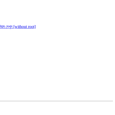
য়ম দেখুন [without root]