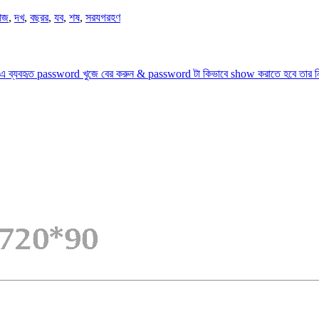
আজ
,
দখ
,
বছরর
,
যব
,
শষ
,
সরযগরহণ
 ব্যবহৃত password খুজে বের করুন & password টা কিভাবে show করাতে হবে তার নি