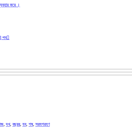
ব্যবহার করে ।
r] পব
আজ
,
দখ
,
বছরর
,
যব
,
শষ
,
সরযগরহণ