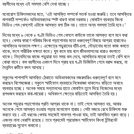
বয়সীদের মধ্যে এই সমস্যা বেশি দেখা যাচ্ছে।
মনোরোগ চিকিৎসকদের মতে, ‘এই আসক্তি সম্পর্কে সতর্ক হওয়া জরুরি। তবে আসক্তির
মাপকাঠি সম্পর্কেও অভিভাবকদের স্পষ্ট ধারণা থাকা দরকার। মোবাইল ব্যবহার কিংবা
ভিডিও গেম খেললেই এটাকে আসক্ত বলা ঠিক নয়। তাতে অন্য সমস্যা তৈরি হবে।’
দিনের মধ্যে ৬ থেকে ৮ ঘণ্টা ভিডিও গেম খেললে কাউকে তাকে আসক্ত বলে মনে করা
হবে। খেলার কারণে পরিবার কিংবা পড়াশোনার মতো গুরুত্বপূর্ণ বিষয়ে আগ্রহ হারানোও
আসক্তির অন্যতম লক্ষণ। এক্ষেত্রে পড়ুয়াদের হাঁটা-চলা, দৌড়ানোর মতো কাজ কমতে
থাকে, ফলে শারীরিক দক্ষতা কমে। ঘুম কমে যায় বলে জীবনযাপনের ধারাও বদলাতে
থাকে। নিত্যদিনের কাজে পড়ুয়ারা যত সময় কম দেবে, আসক্তির মাত্রা ততই বেশি বলে
বোঝা যাবে। কম বয়সীদের একাংশ দিনে প্রায় ছয় ঘণ্টা ডিজিটাল গেমে বরাদ্দ করছে, যা
দৈনন্দিন রুটিনে বদল আনছে।
স্কুলের পাশাপাশি আসক্তি ঠেকাতে অভিভাবকদের নজরদারিও গুরুত্বপূর্ণ বলে মনে
করছেন বিশেষজ্ঞেরা। স্কুলে স্মার্টফোন ব্যবহারে নিষেধাজ্ঞা থাকলেও বাড়িতে অবাধে
ব্যবহার হচ্ছে। অনেক সময়ে সন্তানদের হাতে মোবাইল তুলে দিয়ে নিজেদের মধ্যে
গল্পগুজব করছেন বাবা-মায়েরা। অধিকাংশ ক্ষেত্রে বাড়িতেই আসক্তি তৈরি হয়।
অনেক পড়ুয়ার পড়াশোনার প্রতি আগ্রহ থাকে না। তাই গেমে আসক্ত হয়, আবার
অনেকে গেমে আসক্ত হওয়ায় পড়ায় মনোযোগ হারায়। সেটা নজরে রেখে চিকিৎসা শুরু
করতে হয়। এই ধরনের খেলায় সহজেই সাফল্য পাওয়া যায়, তাই আসক্তি দ্রুত বাড়ে।
এজন্য নানা থেরাপি রয়েছে। তবে প্রথমেই প্রয়োজন স্মার্টফোন কিংবা ইন্টারনেট
ব্যবহারের সুযোগ কমানো।