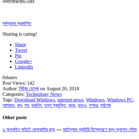
লাস্টনিউজবিডি/এমবি
সর্বপ্রথম প্রকাশিত
Sharing is caring!
Share
Tweet
Pin
Google+
LinkedIn
0
shares
Post Views:
142
Author:
নিউজ ডেস্ক
on August 20, 2018
Categories:
Technology News
Tags:
Download Windows
,
internet news
,
Windows
,
Windows PC
,
আসকত
,
কব
,
গম
,
ডজটল
,
তথ্য প্রযুক্তি
,
বড়ছ
,
ভডও
,
শশদর
,
সর্বশেষ
Other posts
৯ অনলাইন সাইটে কেনাকাটায় ছাড়
«
»
আইপ্যাড ব্যাটারি বিস্ফোরণে বন্ধ অ্যাপল স্টোর