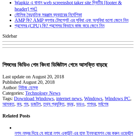
Wapkiz এ বানান web screenshot taker site দ্বিতীয় [footer &
header] পব
মৌলিক বৈদ্যুতিক সরঞ্জাম ব্যবহারের নির্দেশিকা
AMP কি? AMP ব্লগার টেমপ্লেট এর সুবিধা এবং অসুবিধা গুলো জেনে নিন
প্রসেসর (CPU) কি? প্রসেসর কিভাবে কাজ করে জেনে নিন
Sidebar
শিশুদের ভিডিও গেম কিংবা ডিজিটাল গেমে আসক্তি বাড়ছে
Last update on August 20, 2018
Published August 20, 2018
Author:
নিউজ ডেস্ক
Categories:
Technology News
Tags:
Download Windows
,
internet news
,
Windows
,
Windows PC
,
আসকত
,
কব
,
গম
,
ডজটল
,
তথ্য প্রযুক্তি
,
বড়ছ
,
ভডও
,
শশদর
,
সর্বশেষ
Related Posts
নগদ নম্বর দিয়ে যে কারো নগদ একাউন্ট এর হাফ ইনফরমেশন বের করুন ওয়েবটুল