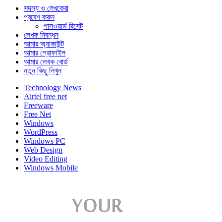
সদস্য ও লেখকেরা
প্রবেশ করুন
পাসওয়ার্ড রিসেট
লেখক নিবন্ধন
আমার অ্যাকাউন্ট
আমার প্রোফাইল
আমার লেখক বোর্ড
নতুন কিছু লিখুন
Technology News
Airtel free net
Freeware
Free Net
Windows
WordPress
Windows PC
Web Design
Video Editing
Windows Mobile