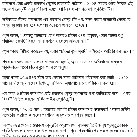
কক্ষপথে ছোট একটি মহাকাশ কেন্দ্রে নভোচারী পাঠানো। ২০২৪ সালের শুরুর দিকেই এই
মহাকাশ কেন্দ্রটি চালুর পরিকল্পা রয়েছে মার্কিন মহাকাশ গবেষণা প্রতিষ্ঠানটির।
ভবিষ্যতে চাঁদের কক্ষপথের এই মহাকাশ কেন্দ্র চাঁদ এবং মঙ্গল গ্রহে নভোচারী প্রেরণের
জন্য ব্যবহার করা হবে বলে প্রতিবেদনে জানানো হয়েছে।
পেন্স বলেন, “যেহেতু আমাদের চোখ আবারও চাঁদের ওপর পড়েছে, এবার আমরা শুধু
পদচিহ্ন রেখেই ফিরবো না বা কখনোই ফেলে আসবো না।”
পেন্স আরও নিশ্চিত করেছেন যে, এবার “চাঁদের বুকে স্থায়ী অস্তিত্ব প্রতিষ্ঠা করা হবে।”
প্রায় ৫০ বছর আগে ১৯৬৯ সালের ২০ জুলাই অ্যাপোলো ১১ অভিযানের মাধ্যমে
প্রথমবারের মতো চাঁদের বুকে পা রাখে মানুষ।
অ্যাপোলো ১৭-এর পর চাঁদে আর কোনো মানব অভিযান পরিচালনা করা হয়নি। ১৯৭২
সালের ডিসেম্বর মাসে সর্বশেষ চন্দ্রাভিযান অ্যাপোলো ১৭ পরিচালনা করা হয়।
এর আগেও চাঁদের কক্ষপথে ছোট মহাকাশ কেন্দ্র স্থাপনের কথা জানিয়েছে নাসা। এবার
বিষয়টি নিশ্চিত করলেন মার্কিন ভাইস প্রেসিডেন্ট।
পেন্স বলেন, “২০২৪ সাল পেরোনোর আগেই চাঁদের কক্ষপথের প্ল্যাটফর্মে একজন মার্কিন
নভোচারী পাঠাতে আমাদের প্রশাসন অক্লান্ত পরিশ্রম করছে।
আগের বছর থেকেই মহাকাশ কেন্দ্রটির প্রোপালশন ব্যবস্থা তৈরি জন্য প্রস্তুতকারক
প্রতিষ্ঠানগুলোর সঙ্গে কাজ শুরু করেছে নাসা। পুরো প্রকল্পটি শেষ করতে আরও ৫০ কোটি
মার্কিন ডলার খরচ হবে বলে জানানো হয়েছে।