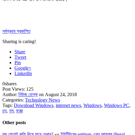
সর্বপ্রথম প্রকাশিত
Sharing is caring!
Share
Tweet
Pin
Google+
LinkedIn
0
shares
Post Views:
125
Author:
নিউজ ডেস্ক
on August 24, 2018
Categories:
Technology News
Tags:
Download Windows
,
internet news
,
Windows
,
Windows PC
,
চদ
,
নস
,
ফরছ
Other posts
ঘুম পেলেই কফি দিয়ে যাবে ড্রোন?
«
»
ইউটিউবের settings এখন আপনার illegal