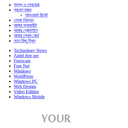
সদস্য ও লেখকেরা
প্রবেশ করুন
পাসওয়ার্ড রিসেট
লেখক নিবন্ধন
আমার অ্যাকাউন্ট
আমার প্রোফাইল
আমার লেখক বোর্ড
নতুন কিছু লিখুন
Technology News
Airtel free net
Freeware
Free Net
Windows
WordPress
Windows PC
Web Design
Video Editing
Windows Mobile