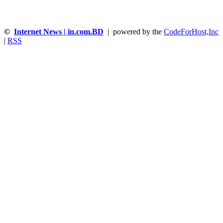
©
Internet News | in.com.BD
| powered by the
CodeForHost,Inc
|
RSS