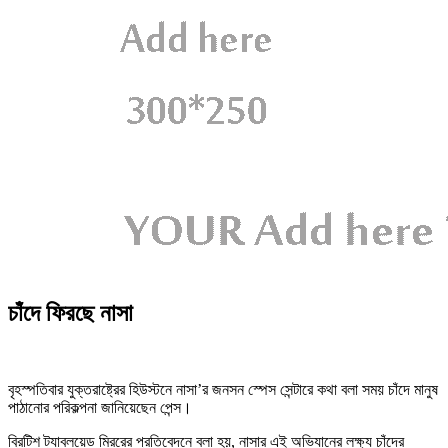
চাঁদে ফিরছে নাসা
বৃহস্পতিবার যুক্তরাষ্ট্রের হিউস্টনে নাসা’র জনসন স্পেস সেন্টারে কথা বলা সময় চাঁদে মানুষ
পাঠানোর পরিকল্পনা জানিয়েছেন পেন্স।
ব্রিটিশ ট্যাবলয়েড মিররের প্রতিবেদনে বলা হয়, নাসার এই অভিযানের লক্ষ্য চাঁদের