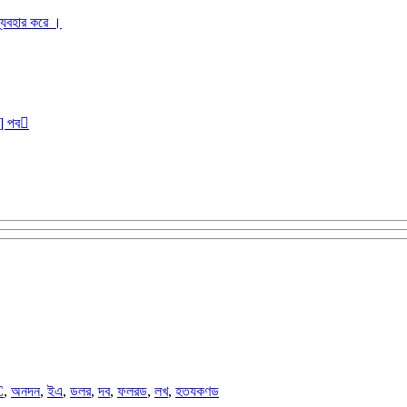
ব্যবহার করে ।
r] পব
C
,
অনদন
,
ইএ
,
ডলর
,
দব
,
ফলরড
,
লখ
,
হতযকণড