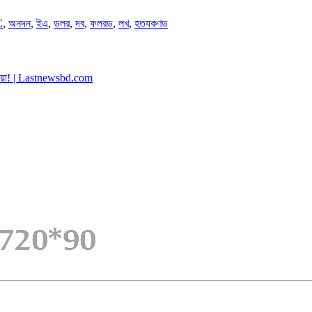
C
,
অনদন
,
ইএ
,
ডলর
,
দব
,
ফলরড
,
লখ
,
হতযকণড
য়া! | Lastnewsbd.com