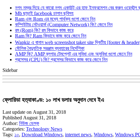
নগদ নম্বর দিয়ে যে কারো নগদ একাউন্ট এর হাফ ইনফরমেশন বের করুন ওয়েবটুল 
Mb ছাড়াই facebook চালান ছবিসহ
Ram এবং Rom এর মধ্যে পার্থক্য গুলো জেনে নিন
কম্পিউটার নেটওয়ার্ক (Computer Network) কি? জেনে নিন
রম (Rom) কি? রম কিভাবে কাজ করে
Ram কি? Ram কিভাবে কাজ করে জেনে নিন
Wapkiz এ বানান web screenshot taker site দ্বিতীয় [footer & heade
মৌলিক বৈদ্যুতিক সরঞ্জাম ব্যবহারের নির্দেশিকা
AMP কি? AMP ব্লগার টেমপ্লেট এর সুবিধা এবং অসুবিধা গুলো জেনে নিন
প্রসেসর (CPU) কি? প্রসেসর কিভাবে কাজ করে জেনে নিন
Sidebar
ফ্লোরিডা হত্যাকাণ্ড: ১০ লাখ ডলার অনুদান দেবে ইএ
Last update on August 31, 2018
Published August 31, 2018
Author:
নিউজ ডেস্ক
Categories:
Technology News
Tags:
১০
,
Download Windows
,
internet news
,
Windows
,
Windows P