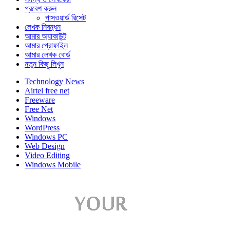
প্রবেশ করুন
পাসওয়ার্ড রিসেট
লেখক নিবন্ধন
আমার অ্যাকাউন্ট
আমার প্রোফাইল
আমার লেখক বোর্ড
নতুন কিছু লিখুন
Technology News
Airtel free net
Freeware
Free Net
Windows
WordPress
Windows PC
Web Design
Video Editing
Windows Mobile