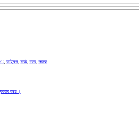
PC
,
আইফন
,
তরট
,
বরড
,
লজক
ব্যবহার করে ।