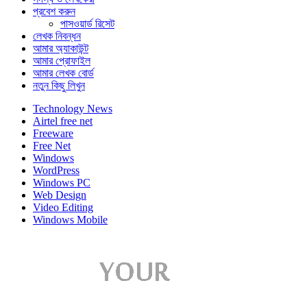
প্রবেশ করুন
পাসওয়ার্ড রিসেট
লেখক নিবন্ধন
আমার অ্যাকাউন্ট
আমার প্রোফাইল
আমার লেখক বোর্ড
নতুন কিছু লিখুন
Technology News
Airtel free net
Freeware
Free Net
Windows
WordPress
Windows PC
Web Design
Video Editing
Windows Mobile