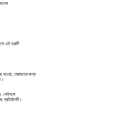
 অনেক
ে এই ত্রুটি
ছে যাওয়া, মেরামতের জন্য
য়া।
। সেইসঙ্গে
 প্রতিষ্ঠানটি।