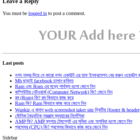
Leave a Reply
You must be
logged in
to post a comment.
Last posts
নগদ নম্বর দিয়ে যে কারো নগদ একাউন্ট এর হাফ ইনফরমেশন বের করুন ওয়েবটুল 
Mb ছাড়াই facebook চালান ছবিসহ
Ram এবং Rom এর মধ্যে পার্থক্য গুলো জেনে নিন
কম্পিউটার নেটওয়ার্ক (Computer Network) কি? জেনে নিন
রম (Rom) কি? রম কিভাবে কাজ করে
Ram কি? Ram কিভাবে কাজ করে জেনে নিন
Wapkiz এ বানান web screenshot taker site দ্বিতীয় [footer & heade
মৌলিক বৈদ্যুতিক সরঞ্জাম ব্যবহারের নির্দেশিকা
AMP কি? AMP ব্লগার টেমপ্লেট এর সুবিধা এবং অসুবিধা গুলো জেনে নিন
প্রসেসর (CPU) কি? প্রসেসর কিভাবে কাজ করে জেনে নিন
Sidebar