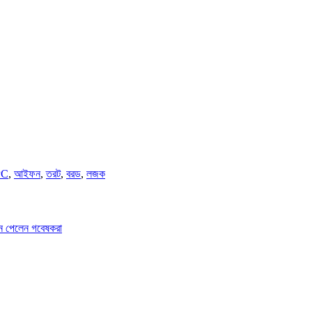
PC
,
আইফন
,
তরট
,
বরড
,
লজক
ান পেলেন গবেষকরা