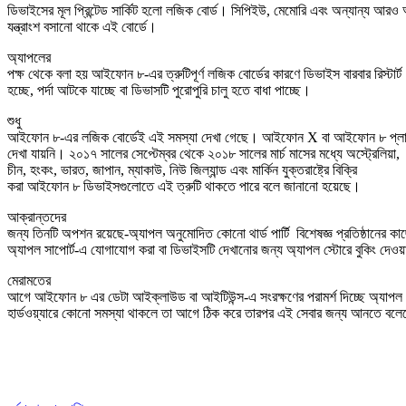
ডিভাইসের মূল প্রিন্টেড সার্কিট হলো লজিক বোর্ড। সিপিইউ, মেমোরি এবং অন্যান্য আরও
যন্ত্রাংশ বসানো থাকে এই বোর্ডে।
অ্যাপলের
পক্ষ থেকে বলা হয় আইফোন ৮-এর ত্রুটিপূর্ণ লজিক বোর্ডের কারণে ডিভাইস বারবার রিস্টার্ট
হচ্ছে, পর্দা আটকে যাচ্ছে বা ডিভাসটি পুরোপুরি চালু হতে বাধা পাচ্ছে।
শুধু
আইফোন ৮-এর লজিক বোর্ডেই এই সমস্যা দেখা গেছে। আইফোন X বা আইফোন ৮ প্লাস
দেখা যায়নি। ২০১৭ সালের সেপ্টেম্বর থেকে ২০১৮ সালের মার্চ মাসের মধ্যে অস্ট্রেলিয়া,
চীন, হংকং, ভারত, জাপান, ম্যাকাউ, নিউ জিল্যান্ড এবং মার্কিন যুক্তরাষ্ট্রে বিক্রি
করা আইফোন ৮ ডিভাইসগুলোতে এই ত্রুটি থাকতে পারে বলে জানানো হয়েছে।
আক্রান্তদের
জন্য তিনটি অপশন রয়েছে-অ্যাপল অনুমোদিত কোনো থার্ড পার্টি বিশেষজ্ঞ প্রতিষ্ঠানের কা
অ্যাপল সাপোর্ট-এ যোগাযোগ করা বা ডিভাইসটি দেখানোর জন্য অ্যাপল স্টোরে বুকিং দেও
মেরামতের
আগে আইফোন ৮ এর ডেটা আইক্লাউড বা আইটিউন্স-এ সংরক্ষণের পরামর্শ দিচ্ছে অ্যাপল
হার্ডওয়্যারে কোনো সমস্যা থাকলে তা আগে ঠিক করে তারপর এই সেবার জন্য আনতে বলেছে