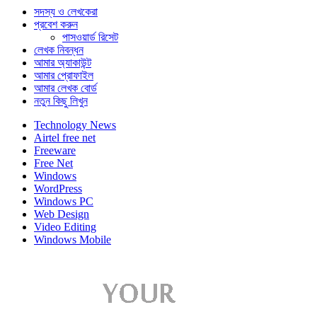
সদস্য ও লেখকেরা
প্রবেশ করুন
পাসওয়ার্ড রিসেট
লেখক নিবন্ধন
আমার অ্যাকাউন্ট
আমার প্রোফাইল
আমার লেখক বোর্ড
নতুন কিছু লিখুন
Technology News
Airtel free net
Freeware
Free Net
Windows
WordPress
Windows PC
Web Design
Video Editing
Windows Mobile