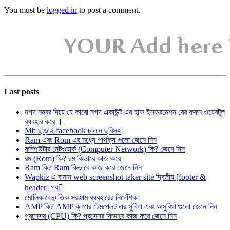
You must be
logged in
to post a comment.
Last posts
নগদ নম্বর দিয়ে যে কারো নগদ একাউন্ট এর হাফ ইনফরমেশন বের করুন ওয়েবটুল
ব্যবহার করে ।
Mb ছাড়াই facebook চালান ছবিসহ
Ram এবং Rom এর মধ্যে পার্থক্য গুলো জেনে নিন
কম্পিউটার নেটওয়ার্ক (Computer Network) কি? জেনে নিন
রম (Rom) কি? রম কিভাবে কাজ করে
Ram কি? Ram কিভাবে কাজ করে জেনে নিন
Wapkiz এ বানান web screenshot taker site দ্বিতীয় [footer &
header] পব
মৌলিক বৈদ্যুতিক সরঞ্জাম ব্যবহারের নির্দেশিকা
AMP কি? AMP ব্লগার টেমপ্লেট এর সুবিধা এবং অসুবিধা গুলো জেনে নিন
প্রসেসর (CPU) কি? প্রসেসর কিভাবে কাজ করে জেনে নিন