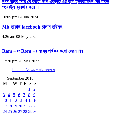
নগদ নম্বর দিয়ে যে কারো নগদ একাউন্ট এর হাফ ইনফরমেশন বের করুন
ওয়েবটুল ব্যবহার করে ।
10:05 pm
04 Jun 2024
Mb ছাড়াই facebook চালান ছবিসহ
4:26 am
08 May 2024
Ram এবং Rom এর মধ্যে পার্থক্য গুলো জেনে নিন
12:20 pm
26 Mar 2022
Internet News আমার অহংকার
September 2018
M
T
W
T
F
S
S
1
2
3
4
5
6
7
8
9
10
11
12
13
14
15
16
17
18
19
20
21
22
23
24
25
26
27
28
29
30