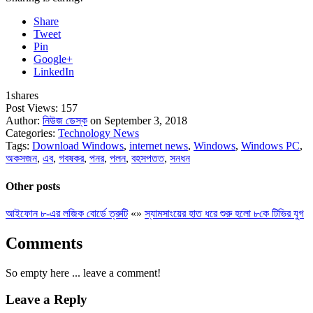
Share
Tweet
Pin
Google+
LinkedIn
1
shares
Post Views:
157
Author:
নিউজ ডেস্ক
on September 3, 2018
Categories:
Technology News
Tags:
Download Windows
,
internet news
,
Windows
,
Windows PC
,
অকসজন
,
এব
,
গবষকর
,
পনর
,
পলন
,
বহসপতত
,
সনধন
Other posts
আইফোন ৮-এর লজিক বোর্ডে ত্রুটি
«
»
স্যামসাংয়ের হাত ধরে শুরু হলো ৮কে টিভির যুগ
Comments
So empty here ... leave a comment!
Leave a Reply