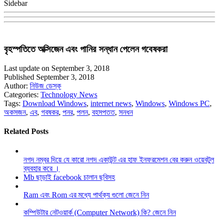
Sidebar
বৃহস্পতিতে অক্সিজেন এবং পানির সন্ধান পেলেন গবেষকরা
Last update on September 3, 2018
Published September 3, 2018
Author:
নিউজ ডেস্ক
Categories:
Technology News
Tags:
Download Windows
,
internet news
,
Windows
,
Windows PC
,
অকসজন
,
এব
,
গবষকর
,
পনর
,
পলন
,
বহসপতত
,
সনধন
Related Posts
নগদ নম্বর দিয়ে যে কারো নগদ একাউন্ট এর হাফ ইনফরমেশন বের করুন ওয়েবটুল
ব্যবহার করে ।
Mb ছাড়াই facebook চালান ছবিসহ
Ram এবং Rom এর মধ্যে পার্থক্য গুলো জেনে নিন
কম্পিউটার নেটওয়ার্ক (Computer Network) কি? জেনে নিন