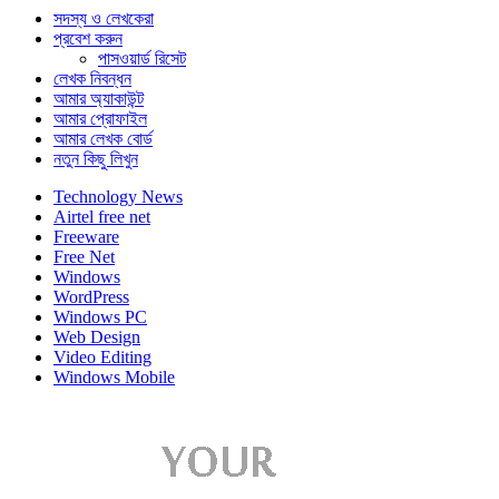
সদস্য ও লেখকেরা
প্রবেশ করুন
পাসওয়ার্ড রিসেট
লেখক নিবন্ধন
আমার অ্যাকাউন্ট
আমার প্রোফাইল
আমার লেখক বোর্ড
নতুন কিছু লিখুন
Technology News
Airtel free net
Freeware
Free Net
Windows
WordPress
Windows PC
Web Design
Video Editing
Windows Mobile