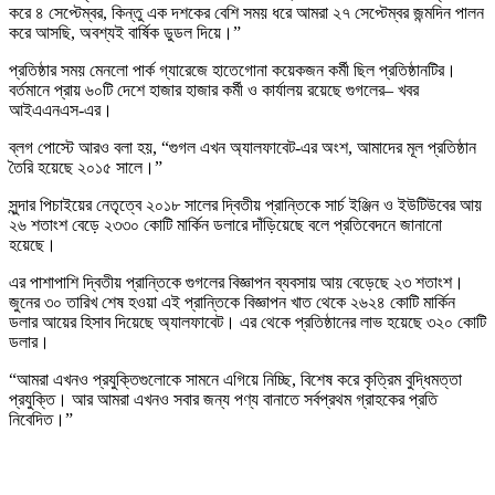
করে ৪ সেপ্টেম্বর, কিন্তু এক দশকের বেশি সময় ধরে আমরা ২৭ সেপ্টেম্বর জন্মদিন পালন
করে আসছি, অবশ্যই বার্ষিক ডুডল দিয়ে।”
প্রতিষ্ঠার সময় মেনলো পার্ক গ্যারেজে হাতেগোনা কয়েকজন কর্মী ছিল প্রতিষ্ঠানটির।
বর্তমানে প্রায় ৬০টি দেশে হাজার হাজার কর্মী ও কার্যালয় রয়েছে গুগলের– খবর
আইএএনএস-এর।
ব্লগ পোস্টে আরও বলা হয়, “গুগল এখন অ্যালফাবেট-এর অংশ, আমাদের মূল প্রতিষ্ঠান
তৈরি হয়েছে ২০১৫ সালে।”
সুন্দার পিচাইয়ের নেতৃত্বে ২০১৮ সালের দ্বিতীয় প্রান্তিকে সার্চ ইঞ্জিন ও ইউটিউবের আয়
২৬ শতাংশ বেড়ে ২৩৩০ কোটি মার্কিন ডলারে দাঁড়িয়েছে বলে প্রতিবেদনে জানানো
হয়েছে।
এর পাশাপাশি দ্বিতীয় প্রান্তিকে গুগলের বিজ্ঞাপন ব্যবসায় আয় বেড়েছে ২৩ শতাংশ।
জুনের ৩০ তারিখ শেষ হওয়া এই প্রান্তিকে বিজ্ঞাপন খাত থেকে ২৬২৪ কোটি মার্কিন
ডলার আয়ের হিসাব দিয়েছে অ্যালফাবেট। এর থেকে প্রতিষ্ঠানের লাভ হয়েছে ৩২০ কোটি
ডলার।
“আমরা এখনও প্রযুক্তিগুলোকে সামনে এগিয়ে নিচ্ছি, বিশেষ করে কৃত্রিম বুদ্ধিমত্তা
প্রযুক্তি। আর আমরা এখনও সবার জন্য পণ্য বানাতে সর্বপ্রথম গ্রাহকের প্রতি
নিবেদিত।”