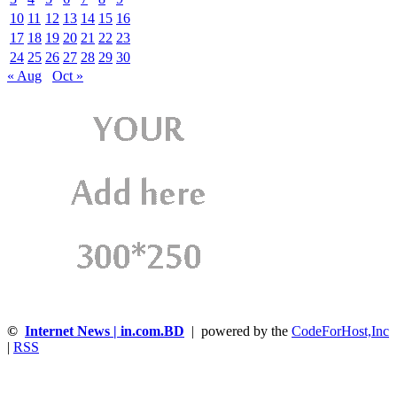
10
11
12
13
14
15
16
17
18
19
20
21
22
23
24
25
26
27
28
29
30
« Aug
Oct »
©
Internet News | in.com.BD
| powered by the
CodeForHost,Inc
|
RSS