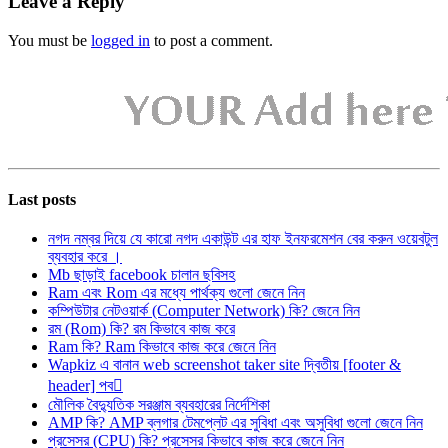
Leave a Reply
You must be
logged in
to post a comment.
Last posts
নগদ নম্বর দিয়ে যে কারো নগদ একাউন্ট এর হাফ ইনফরমেশন বের করুন ওয়েবটুল
ব্যবহার করে ।
Mb ছাড়াই facebook চালান ছবিসহ
Ram এবং Rom এর মধ্যে পার্থক্য গুলো জেনে নিন
কম্পিউটার নেটওয়ার্ক (Computer Network) কি? জেনে নিন
রম (Rom) কি? রম কিভাবে কাজ করে
Ram কি? Ram কিভাবে কাজ করে জেনে নিন
Wapkiz এ বানান web screenshot taker site দ্বিতীয় [footer &
header] পব
মৌলিক বৈদ্যুতিক সরঞ্জাম ব্যবহারের নির্দেশিকা
AMP কি? AMP ব্লগার টেমপ্লেট এর সুবিধা এবং অসুবিধা গুলো জেনে নিন
প্রসেসর (CPU) কি? প্রসেসর কিভাবে কাজ করে জেনে নিন