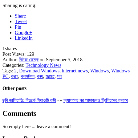
Sharing is caring!
Share
Tweet
Pin
Google+
LinkedIn
1
shares
Post Views:
129
Author:
নিউজ ডেস্ক
on September 5, 2018
Categories:
Technology News
Tags:
2
,
Download Windows
,
internet news
,
Windows
,
Windows
PC
,
করল
,
পলসটশন
,
বনধ
,
মরমত
,
সন
Other posts
ছবি জালিয়াতি: বিতর্কে শিয়াওমি কর্মী
«
»
অ্যাপলের পর আমাজনও ট্রিলিয়নের ক্লাবে
Comments
So empty here ... leave a comment!