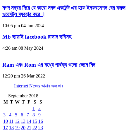
নগদ নম্বর দিয়ে যে কারো নগদ একাউন্ট এর হাফ ইনফরমেশন বের করুন
ওয়েবটুল ব্যবহার করে ।
10:05 pm
04 Jun 2024
Mb ছাড়াই facebook চালান ছবিসহ
4:26 am
08 May 2024
Ram এবং Rom এর মধ্যে পার্থক্য গুলো জেনে নিন
12:20 pm
26 Mar 2022
Internet News আমার অহংকার
September 2018
M
T
W
T
F
S
S
1
2
3
4
5
6
7
8
9
10
11
12
13
14
15
16
17
18
19
20
21
22
23