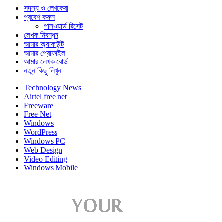
সদস্য ও লেখকেরা
প্রবেশ করুন
পাসওয়ার্ড রিসেট
লেখক নিবন্ধন
আমার অ্যাকাউন্ট
আমার প্রোফাইল
আমার লেখক বোর্ড
নতুন কিছু লিখুন
Technology News
Airtel free net
Freeware
Free Net
Windows
WordPress
Windows PC
Web Design
Video Editing
Windows Mobile