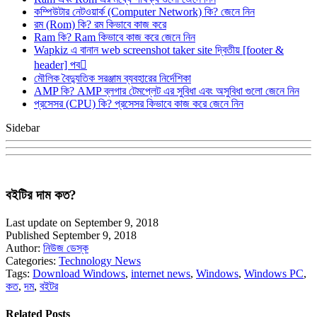
কম্পিউটার নেটওয়ার্ক (Computer Network) কি? জেনে নিন
রম (Rom) কি? রম কিভাবে কাজ করে
Ram কি? Ram কিভাবে কাজ করে জেনে নিন
Wapkiz এ বানান web screenshot taker site দ্বিতীয় [footer &
header] পব
মৌলিক বৈদ্যুতিক সরঞ্জাম ব্যবহারের নির্দেশিকা
AMP কি? AMP ব্লগার টেমপ্লেট এর সুবিধা এবং অসুবিধা গুলো জেনে নিন
প্রসেসর (CPU) কি? প্রসেসর কিভাবে কাজ করে জেনে নিন
Sidebar
বইটির দাম কত?
Last update on September 9, 2018
Published September 9, 2018
Author:
নিউজ ডেস্ক
Categories:
Technology News
Tags:
Download Windows
,
internet news
,
Windows
,
Windows PC
,
কত
,
দম
,
বইটর
Related Posts