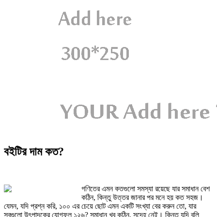
বইটির দাম কত?
গণিতের এমন কতগুলো সমস্যা রয়েছে যার সমাধান বেশ
কঠিন, কিন্তু উত্তর জানার পর মনে হয় কত সহজ।
যেমন, যদি প্রশ্ন করি, ১০০ এর চেয়ে ছোট এমন একটি সংখ্যা বের করুন তো, যার
সবগুলো উৎপাদকের যোগফল ১২৬? সমাধান খুব কঠিন, সন্দেহ নেই। কিন্তু যদি বলি