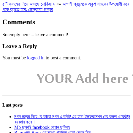
৫টি ক্যামেরা নিয়ে আসছে নোকিয়া ৯
«
»
আগামী প্রজন্মকে একুশ শতকের উপযোগী করে
গড়ে তুলতে হবে: মোস্তাফা জব্বার
Comments
So empty here ... leave a comment!
Leave a Reply
You must be
logged in
to post a comment.
Last posts
নগদ নম্বর দিয়ে যে কারো নগদ একাউন্ট এর হাফ ইনফরমেশন বের করুন ওয়েবটুল
ব্যবহার করে ।
Mb ছাড়াই facebook চালান ছবিসহ
Ram এবং Rom এর মধ্যে পার্থক্য গুলো জেনে নিন