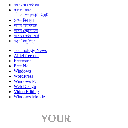
সদস্য ও লেখকেরা
প্রবেশ করুন
পাসওয়ার্ড রিসেট
লেখক নিবন্ধন
আমার অ্যাকাউন্ট
আমার প্রোফাইল
আমার লেখক বোর্ড
নতুন কিছু লিখুন
Technology News
Airtel free net
Freeware
Free Net
Windows
WordPress
Windows PC
Web Design
Video Editing
Windows Mobile