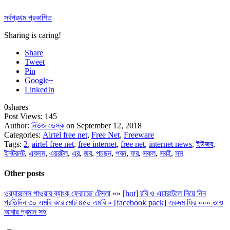
সর্বপ্রথম প্রকাশিত
Sharing is caring!
Share
Tweet
Pin
Google+
LinkedIn
0
shares
Post Views:
145
Author:
নিউজ ডেস্ক
on September 12, 2018
Categories:
Airtel free net
,
Free Net
,
Freeware
Tags:
2
,
airtel free net
,
free internet
,
free net
,
internet news
,
ইউজর
,
ইনটরনট
,
একদম
,
এয়রটল
,
এর
,
জব
,
পচছন
,
পবন
,
ফর
,
সকল
,
সবই
,
সম
Other posts
ওয়্যারলেস পাওয়ার ব্যাংক ফেরাচ্ছে টেসলা
«
»
[hot] রবি ও এয়ারটেলে নিয়ে নিন
প্রতিদিন ৩০ এমবি করে মোট ৪৫০ এমবি » [facebook pack] একদম ফ্রি »»» তাও
আবার প্রমান সহ