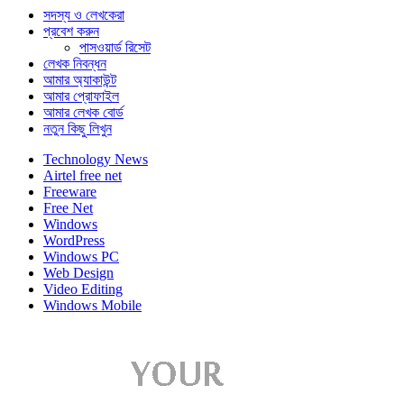
সদস্য ও লেখকেরা
প্রবেশ করুন
পাসওয়ার্ড রিসেট
লেখক নিবন্ধন
আমার অ্যাকাউন্ট
আমার প্রোফাইল
আমার লেখক বোর্ড
নতুন কিছু লিখুন
Technology News
Airtel free net
Freeware
Free Net
Windows
WordPress
Windows PC
Web Design
Video Editing
Windows Mobile