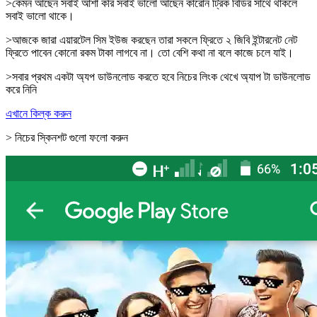
>কেমন আছেন সবাই আশা করি সবাই ভালো আছেন কারোন ট্রিক বিডির সাথে থাকলে
সবাই ভালো থাকে।
>আজকে জারা এয়ারটেল সিম ইউজ করছেন তারা সকলে ফ্রিতে ২ জিবি ইন্টারনেট নেট
ফ্রিতে পাবেন কোনো রকম টাকা লাগবে না। তো বেশি কথা না বলে কাজে চলে যাই।
>সবার প্রথম একটা অ্যপ ডাউনলোড করতে হবে নিচের লিংক থেখে অ্যাপ টা ডাউনলোড
করে নিনি
এখানে কিল্ক করুন
> নিচের স্কিনশট গুলো ফলো করুন