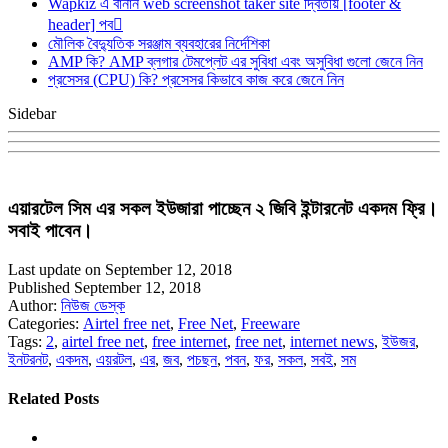
Wapkiz এ বানান web screenshot taker site দ্বিতীয় [footer &
header] পব
মৌলিক বৈদ্যুতিক সরঞ্জাম ব্যবহারের নির্দেশিকা
AMP কি? AMP ব্লগার টেমপ্লেট এর সুবিধা এবং অসুবিধা গুলো জেনে নিন
প্রসেসর (CPU) কি? প্রসেসর কিভাবে কাজ করে জেনে নিন
Sidebar
এয়ারটেল সিম এর সকল ইউজারা পাচ্ছেন ২ জিবি ইন্টারনেট একদম ফ্রি।
সবাই পাবেন।
Last update on September 12, 2018
Published September 12, 2018
Author:
নিউজ ডেস্ক
Categories:
Airtel free net
,
Free Net
,
Freeware
Tags:
2
,
airtel free net
,
free internet
,
free net
,
internet news
,
ইউজর
,
ইনটরনট
,
একদম
,
এয়রটল
,
এর
,
জব
,
পচছন
,
পবন
,
ফর
,
সকল
,
সবই
,
সম
Related Posts