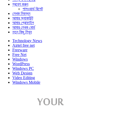
প্রবেশ করুন
পাসওয়ার্ড রিসেট
লেখক নিবন্ধন
আমার অ্যাকাউন্ট
আমার প্রোফাইল
আমার লেখক বোর্ড
নতুন কিছু লিখুন
Technology News
Airtel free net
Freeware
Free Net
Windows
WordPress
Windows PC
Web Design
Video Editing
Windows Mobile