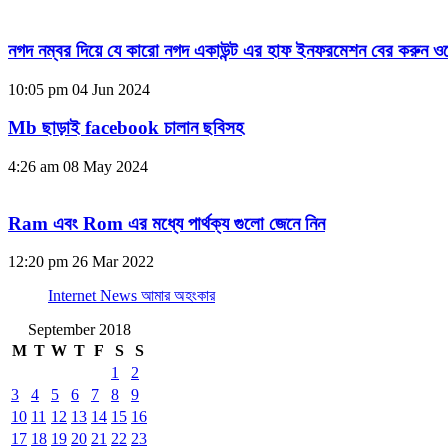
নগদ নম্বর দিয়ে যে কারো নগদ একাউন্ট এর হাফ ইনফরমেশন বের করুন ওয
10:05 pm
04 Jun 2024
Mb ছাড়াই facebook চালান ছবিসহ
4:26 am
08 May 2024
Ram এবং Rom এর মধ্যে পার্থক্য গুলো জেনে নিন
12:20 pm
26 Mar 2022
Internet News আমার অহংকার
September 2018
M
T
W
T
F
S
S
1
2
3
4
5
6
7
8
9
10
11
12
13
14
15
16
17
18
19
20
21
22
23