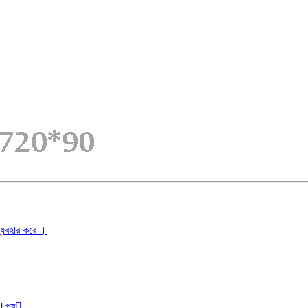
ব্যবহার করে ।
r] পব