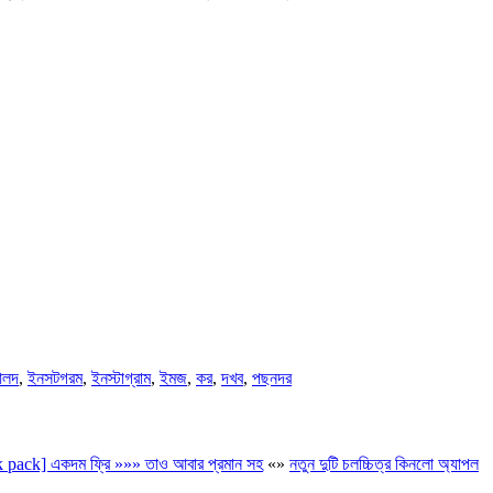
লদ
,
ইনসটগরম
,
ইনস্টাগ্রাম
,
ইমজ
,
কর
,
দখব
,
পছনদর
ok pack] একদম ফ্রি »»» তাও আবার প্রমান সহ
«
»
নতুন দুটি চলচ্চিত্র কিনলো অ্যাপল