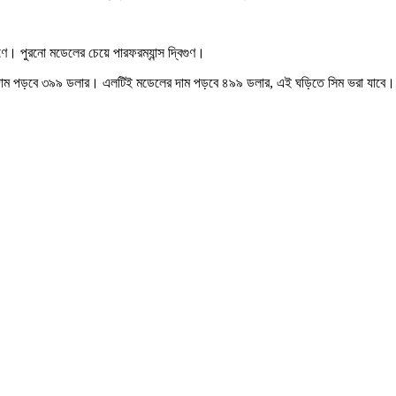
ে। পুরনো মডেলের চেয়ে পারফরম্যান্স দ্বিগুণ।
রণের দাম পড়বে ৩৯৯ ডলার। এলটিই মডেলের দাম পড়বে ৪৯৯ ডলার, এই ঘড়িতে সিম ভরা যাবে।