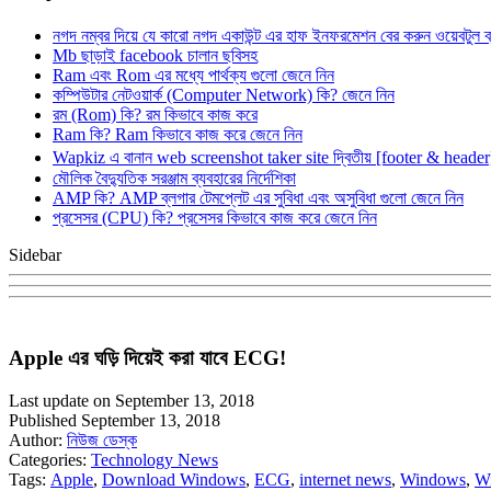
নগদ নম্বর দিয়ে যে কারো নগদ একাউন্ট এর হাফ ইনফরমেশন বের করুন ওয়েবটুল 
Mb ছাড়াই facebook চালান ছবিসহ
Ram এবং Rom এর মধ্যে পার্থক্য গুলো জেনে নিন
কম্পিউটার নেটওয়ার্ক (Computer Network) কি? জেনে নিন
রম (Rom) কি? রম কিভাবে কাজ করে
Ram কি? Ram কিভাবে কাজ করে জেনে নিন
Wapkiz এ বানান web screenshot taker site দ্বিতীয় [footer & heade
মৌলিক বৈদ্যুতিক সরঞ্জাম ব্যবহারের নির্দেশিকা
AMP কি? AMP ব্লগার টেমপ্লেট এর সুবিধা এবং অসুবিধা গুলো জেনে নিন
প্রসেসর (CPU) কি? প্রসেসর কিভাবে কাজ করে জেনে নিন
Sidebar
Apple এর ঘড়ি দিয়েই করা যাবে ECG!
Last update on September 13, 2018
Published September 13, 2018
Author:
নিউজ ডেস্ক
Categories:
Technology News
Tags:
Apple
,
Download Windows
,
ECG
,
internet news
,
Windows
,
W