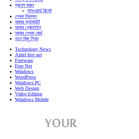
প্রবেশ করুন
পাসওয়ার্ড রিসেট
লেখক নিবন্ধন
আমার অ্যাকাউন্ট
আমার প্রোফাইল
আমার লেখক বোর্ড
নতুন কিছু লিখুন
Technology News
Airtel free net
Freeware
Free Net
Windows
WordPress
Windows PC
Web Design
Video Editing
Windows Mobile