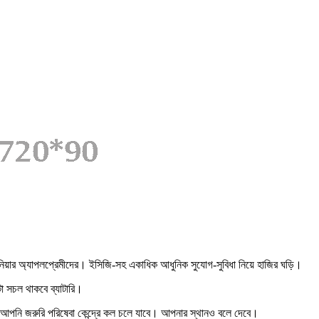
ুনিয়ার অ্যাপলপ্রেমীদের। ইসিজি-সহ একাধিক আধুনিক সুযোগ-সুবিধা নিয়ে হাজির ঘড়ি।
 সচল থাকবে ব্যাটারি।
পনি জরুরি পরিষেবা কেন্দ্রে কল চলে যাবে। আপনার স্থানও বলে দেবে।