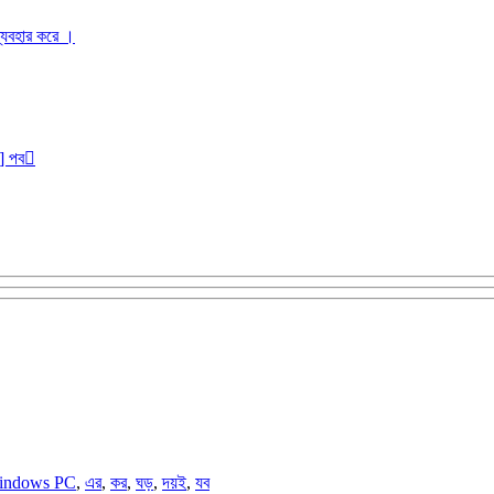
ব্যবহার করে ।
r] পব
indows PC
,
এর
,
কর
,
ঘড়
,
দয়ই
,
যব