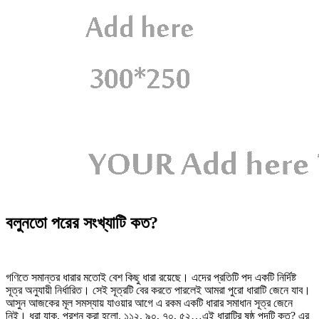
বলুনতো পরের সংখ্যাটি কত?
গণিতে সমান্তর ধারার মতোই বেশ কিছু ধারা রয়েছে। এদের প্রতিটি পদ একটি নির্দিষ্ট
সূত্র অনুযায়ী নির্ধারিত। সেই সূত্রটি বের করতে পারলেই আমরা পুরো ধারাটি জেনে যাব।
আসুন আজকের মূল সমস্যায় যাওয়ার আগে এ রকম একটি ধারার সমাধান সূত্র জেনে
নিই। ধরা যাক, প্রশ্ন করা হলো, ১১২, ৯০, ৭০, ৫২…এই ধারাটির ষষ্ঠ পদটি কত? এর