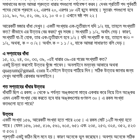
সমাধানের জন্য আমরা প্রদত্ত ধারার পদগুলো পর্যবেক্ষণ করব। দেখব প্রতিটি পদ পূর্ববর্তী
পদের থেকে প্রথমে ২২, এরপর ২০, এরপর ১৮ এই ছন্দে কমছে। সুতরাং পদগুলো হবে
১১২, ৯০, ৭০, ৫২, ৩৬, ২২, ১০ ও ০। এখানে ষষ্ঠ পদ ২২।
আরেকটি মজার ধাঁধা দেখুন। একটি সংখ্যার এক-তৃতীয়াংশ যদি ১/২ হয়, তাহলে সংখ্যাটি
কত? কীভাবে এর উত্তর বের করব? খুব সহজ। সংখ্যাটি ১ ১/২, অর্থাৎ দেড়। কারণ,
সংখ্যাটি যা-ই হোক, তার এক-তৃতীয়াংশ হবে ১/২। যদি সংখ্যাটি ক হয়, তাহলে ক/৩ =
১/২, অথবা, ক = ৩ /২। অর্থাৎ ক = ১ ১ / ২, যাকে আমরা সাধারণত বলি দেড়।
এ সপ্তাহের ধাঁধা
১৫, ২১, ২৪, ৩০, ৩৩, ৩৯, -এই ধারার ৩৯-এর পরের সংখ্যাটি কত?
একটু চিন্তা করলেই উত্তর খুঁজে পাবেন। অনলাইনে মন্তব্য আকারে অথবা
quayum@gmail. com ই-মেইলে উত্তর পাঠিয়ে দিন। সঠিক উত্তর জানার জন্য
দেখুন আগামী রোববার অনলাইনে।
গত সপ্তাহের ধাঁধার উত্তর
ধাঁধাটি ছিল এ রকম: ০ থেকে ৯ পর্যন্ত অঙ্কগুলো মাত্র একবার করে নিয়ে তিন অঙ্কের
এমন একটি সংখ্যা বের করতে হবে যার অঙ্কগুলোর গুণফল ৩০। এ রকম সংখ্যা
কতগুলো হতে পারে?
উত্তর
একটি সংখ্যা ১৫৬, আরেকটি সংখ্যা হতে পারে ২৩৫। এ রকম মোট ১২টি সংখ্যা হতে
পারে। যেমন ১৫৬, ১৬৫, ৫১৬, ৫৬১, ৬১৫, ৬৫১ এবং ২৩৫, ২৫৩, ৩২৫, ৩৫২, ৫২৩
ও ৫৩২।
প্রশ্নটি একটু কঠিন ছিল মনে হয়। কারণ অনেকে ভুল করেছেন। অবশ্য অনেকে সঠিক