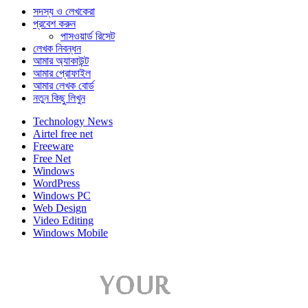
সদস্য ও লেখকেরা
প্রবেশ করুন
পাসওয়ার্ড রিসেট
লেখক নিবন্ধন
আমার অ্যাকাউন্ট
আমার প্রোফাইল
আমার লেখক বোর্ড
নতুন কিছু লিখুন
Technology News
Airtel free net
Freeware
Free Net
Windows
WordPress
Windows PC
Web Design
Video Editing
Windows Mobile