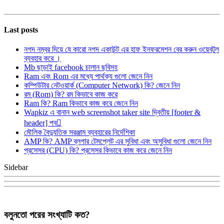
Last posts
নগদ নম্বর দিয়ে যে কারো নগদ একাউন্ট এর হাফ ইনফরমেশন বের করুন ওয়েবটুল
ব্যবহার করে ।
Mb ছাড়াই facebook চালান ছবিসহ
Ram এবং Rom এর মধ্যে পার্থক্য গুলো জেনে নিন
কম্পিউটার নেটওয়ার্ক (Computer Network) কি? জেনে নিন
রম (Rom) কি? রম কিভাবে কাজ করে
Ram কি? Ram কিভাবে কাজ করে জেনে নিন
Wapkiz এ বানান web screenshot taker site দ্বিতীয় [footer &
header] পব
মৌলিক বৈদ্যুতিক সরঞ্জাম ব্যবহারের নির্দেশিকা
AMP কি? AMP ব্লগার টেমপ্লেট এর সুবিধা এবং অসুবিধা গুলো জেনে নিন
প্রসেসর (CPU) কি? প্রসেসর কিভাবে কাজ করে জেনে নিন
Sidebar
বলুনতো পরের সংখ্যাটি কত?