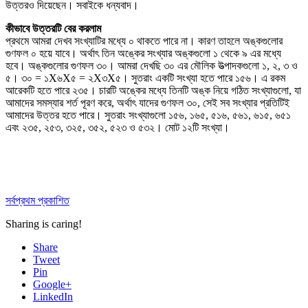
উত্তরও দিয়েছেন। সবাইকে ধন্যবাদ।
কীভাবে উত্তরটি বের করলাম
প্রথমে আমরা দেখব সংখ্যাটির মধ্যে ০ থাকতে পারে না। কারণ তাহলে অঙ্কগুলোর
গুণফল ০ হয়ে যাবে। অর্থাৎ তিন অঙ্কের সংখ্যার অঙ্কগুলো ১ থেকে ৯ এর মধ্যে
হবে। অঙ্কগুলোর গুণফল ৩০। আমরা দেখছি ৩০ এর মৌলিক উত্পাদকগুলো ১, ২, ৩ ও
৫। ৩০ = ১X৬X৫ = ২X৩X৫। সুতরাং একটি সংখ্যা হতে পারে ১৫৬। এ রকম
আরেকটি হতে পারে ২৩৫। চারটি অঙ্কের মধ্যে তিনটি অঙ্ক নিয়ে গঠিত সংখ্যাগুলো, যা
আমাদের সমস্যার শর্ত পূরণ করে, অর্থাৎ যাদের গুণফল ৩০, সেই সব সংখ্যার প্রতিটিই
আমাদের উত্তর হতে পারে। সুতরাং সংখ্যাগুলো ১৫৬, ১৬৫, ৫১৬, ৫৬১, ৬১৫, ৬৫১
এবং ২৩৫, ২৫৩, ৩২৫, ৩৫২, ৫২৩ ও ৫৩২। মোট ১২টি সংখ্যা।
সর্বপ্রথম প্রকাশিত
Sharing is caring!
Share
Tweet
Pin
Google+
LinkedIn