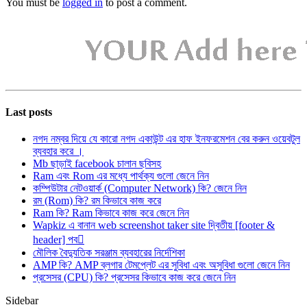
You must be
logged in
to post a comment.
Last posts
নগদ নম্বর দিয়ে যে কারো নগদ একাউন্ট এর হাফ ইনফরমেশন বের করুন ওয়েবটুল
ব্যবহার করে ।
Mb ছাড়াই facebook চালান ছবিসহ
Ram এবং Rom এর মধ্যে পার্থক্য গুলো জেনে নিন
কম্পিউটার নেটওয়ার্ক (Computer Network) কি? জেনে নিন
রম (Rom) কি? রম কিভাবে কাজ করে
Ram কি? Ram কিভাবে কাজ করে জেনে নিন
Wapkiz এ বানান web screenshot taker site দ্বিতীয় [footer &
header] পব
মৌলিক বৈদ্যুতিক সরঞ্জাম ব্যবহারের নির্দেশিকা
AMP কি? AMP ব্লগার টেমপ্লেট এর সুবিধা এবং অসুবিধা গুলো জেনে নিন
প্রসেসর (CPU) কি? প্রসেসর কিভাবে কাজ করে জেনে নিন
Sidebar