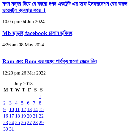
নগদ নম্বর দিয়ে যে কারো নগদ একাউন্ট এর হাফ ইনফরমেশন বের করুন
ওয়েবটুল ব্যবহার করে ।
10:05 pm
04 Jun 2024
Mb ছাড়াই facebook চালান ছবিসহ
4:26 am
08 May 2024
Ram এবং Rom এর মধ্যে পার্থক্য গুলো জেনে নিন
12:20 pm
26 Mar 2022
July 2018
M
T
W
T
F
S
S
1
2
3
4
5
6
7
8
9
10
11
12
13
14
15
16
17
18
19
20
21
22
23
24
25
26
27
28
29
30
31