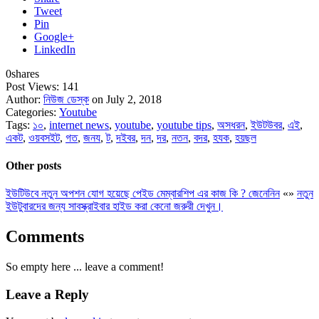
Tweet
Pin
Google+
LinkedIn
0
shares
Post Views:
141
Author:
নিউজ ডেস্ক
on July 2, 2018
Categories:
Youtube
Tags:
১০
,
internet news
,
youtube
,
youtube tips
,
অসধরন
,
ইউটউবর
,
এই
,
একট
,
ওয়বসইট
,
গত
,
জনয
,
ট
,
দইবর
,
দন
,
দর
,
নতন
,
বদর
,
হযক
,
হয়ছল
Other posts
ইউটিউবে নতুন অপশন যোগ হয়েছে পেইড মেম্বারশিপ এর কাজ কি ? জেনেনিন
«
»
নতুন
ইউটুবারদের জন্য সাবস্ক্রাইবার হাইড করা কেনো জরুরী দেখুন।
Comments
So empty here ... leave a comment!
Leave a Reply