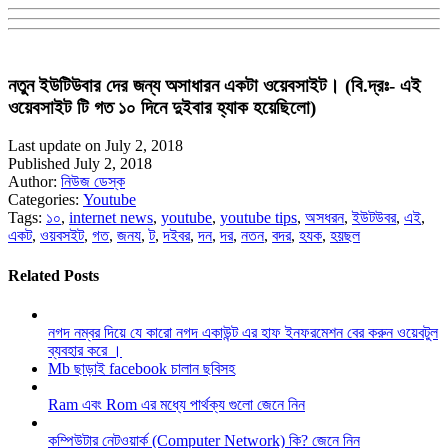
নতুন ইউটিউবার দের জন্য অসাধারন একটা ওয়েবসাইট। (বি.দ্রঃ- এই
ওয়েবসাইট টি গত ১০ দিনে দুইবার হ্যাক হয়েছিলো)
Last update on July 2, 2018
Published July 2, 2018
Author:
নিউজ ডেস্ক
Categories:
Youtube
Tags:
১০
,
internet news
,
youtube
,
youtube tips
,
অসধরন
,
ইউটউবর
,
এই
,
একট
,
ওয়বসইট
,
গত
,
জনয
,
ট
,
দইবর
,
দন
,
দর
,
নতন
,
বদর
,
হযক
,
হয়ছল
Related Posts
নগদ নম্বর দিয়ে যে কারো নগদ একাউন্ট এর হাফ ইনফরমেশন বের করুন ওয়েবটুল
ব্যবহার করে ।
Mb ছাড়াই facebook চালান ছবিসহ
Ram এবং Rom এর মধ্যে পার্থক্য গুলো জেনে নিন
কম্পিউটার নেটওয়ার্ক (Computer Network) কি? জেনে নিন