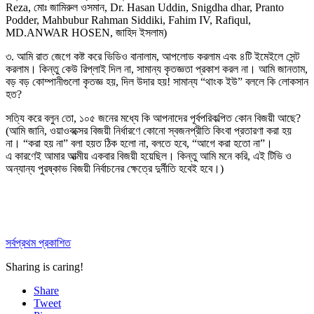
Reza, মোঃ জামিরুল ওসমান, Dr. Hasan Uddin, Snigdha dhar, Pranto
Podder, Mahbubur Rahman Siddiki, Fahim IV, Rafiqul,
MD.ANWAR HOSEN, জাহিদ ইসলাম)
৩. আমি রাত জেগে কষ্ট করে ভিডিও বানালাম, আপলোড করলাম এবং ৪টি ইমেইলে সেন্ট
করলাম। কিন্তু কেউ রিপ্লাই দিল না, সামান্য কৃতজ্ঞতা প্রকাশ করল না। আমি জানতাম,
বড় বড় কোম্পানীগুলো কৃতজ্ঞ হয়, দিল উদার হয়! সামান্য “থাংক ইউ” বললে কি লোকসান
হত?
সত্যি করে বলুন তো, ১০৫ জনের মধ্যে কি আপনাদের পূর্বপরিকল্পিত কোন বিজয়ী আছে?
(আমি জানি, ওয়াওবক্সের বিজয়ী নির্ধারণে কোনো স্বজনপ্রীতি কিংবা প্রতারণা করা হয়
না। “করা হয় না” বলা হয়ত ঠিক হলো না, বলতে হবে, “আগে করা হতো না”।
এ কারণেই আমার আত্মীয় একবার বিজয়ী হয়েছিল। কিন্তু আমি মনে করি, এই টিভি ও
অন্যান্য পুরষ্কাভ বিজয়ী নির্বাচনের ক্ষেত্রে দুর্নীতি হবেই হবে।)
সর্বপ্রথম প্রকাশিত
Sharing is caring!
Share
Tweet