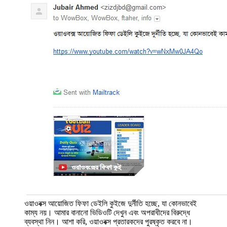
ওয়াওবক্স আয়োজিত ফিফা ডেইলি কুইজে দুর্নীতি হচ্ছে, যা কোনভাবেই
কাম্য নয়। আমার বানানো ভিডিওটি দেখুন এবং অপরাধীদের বিরুদ্ধে
ব্যবস্থা নিন। আশা করি, ওয়াওবক্স প্রতারকদের পুরষ্কৃত করবে না।