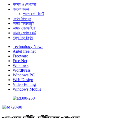
সদস্য ও লেখকেরা
প্রবেশ করুন
পাসওয়ার্ড রিসেট
লেখক নিবন্ধন
আমার অ্যাকাউন্ট
আমার প্রোফাইল
আমার লেখক বোর্ড
নতুন কিছু লিখুন
Technology News
Airtel free net
Freeware
Free Net
Windows
WordPress
Windows PC
Web Design
Video Editing
Windows Mobile