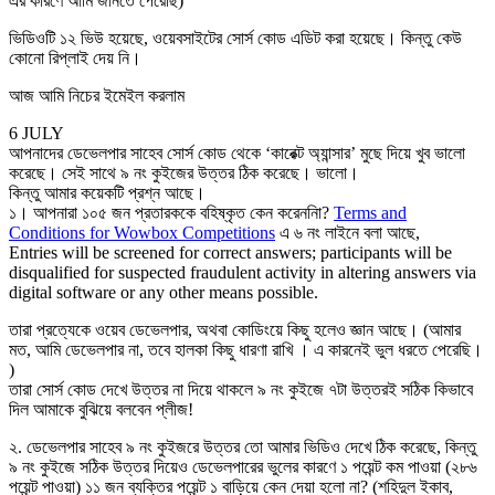
এর কারণে আমি জানতে পেরেছি)
ভিডিওটি ১২ ভিউ হয়েছে, ওয়েবসাইটের সোর্স কোড এডিট করা হয়েছে। কিন্তু কেউ
কোনো রিপ্লাই দেয় নি।
আজ আমি নিচের ইমেইল করলাম
6 JULY
আপনাদের ডেভেলপার সাহেব সোর্স কোড থেকে ‘কারেক্ট অ্যান্সার’ মুছে দিয়ে খুব ভালো
করেছে। সেই সাথে ৯ নং কুইজের উত্তর ঠিক করেছে। ভালো।
কিন্তু আমার কয়েকটি প্রশ্ন আছে।
১। আপনারা ১০৫ জন প্রতারককে বহিষ্কৃত কেন করেননিা?
Terms and
Conditions for Wowbox Competitions
এ ৬ নং লাইনে বলা আছে,
Entries will be screened for correct answers; participants will be
disqualified for suspected fraudulent activity in altering answers via
digital software or any other means possible.
তারা প্রত্যেকে ওয়েব ডেভেলপার, অথবা কোডিংয়ে কিছু হলেও জ্ঞান আছে। (আমার
মত, আমি ডেভেলপার না, তবে হালকা কিছু ধারণা রাখি । এ কারনেই ভুল ধরতে পেরেছি।
)
তারা সোর্স কোড দেখে উত্তর না দিয়ে থাকলে ৯ নং কুইজে ৭টা উত্তরই সঠিক কিভাবে
দিল আমাকে বুঝিয়ে বলবেন প্লীজ!
২. ডেভেলপার সাহেব ৯ নং কুইজরে উত্তর তো আমার ভিডিও দেখে ঠিক করেছে, কিন্তু
৯ নং কুইজে সঠিক উত্তর দিয়েও ডেভেলপারের ভুলের কারণে ১ পয়েন্ট কম পাওয়া (২৮৬
পয়েন্ট পাওয়া) ১১ জন ব্যক্তির পয়েন্ট ১ বাড়িয়ে কেন দেয়া হলো না? (শহিদুল ইকাব,