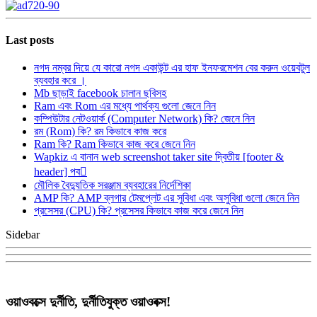
Last posts
নগদ নম্বর দিয়ে যে কারো নগদ একাউন্ট এর হাফ ইনফরমেশন বের করুন ওয়েবটুল
ব্যবহার করে ।
Mb ছাড়াই facebook চালান ছবিসহ
Ram এবং Rom এর মধ্যে পার্থক্য গুলো জেনে নিন
কম্পিউটার নেটওয়ার্ক (Computer Network) কি? জেনে নিন
রম (Rom) কি? রম কিভাবে কাজ করে
Ram কি? Ram কিভাবে কাজ করে জেনে নিন
Wapkiz এ বানান web screenshot taker site দ্বিতীয় [footer &
header] পব
মৌলিক বৈদ্যুতিক সরঞ্জাম ব্যবহারের নির্দেশিকা
AMP কি? AMP ব্লগার টেমপ্লেট এর সুবিধা এবং অসুবিধা গুলো জেনে নিন
প্রসেসর (CPU) কি? প্রসেসর কিভাবে কাজ করে জেনে নিন
Sidebar
ওয়াওবক্সে দুর্নীতি, দুর্নীতিযুক্ত ওয়াওবক্স!