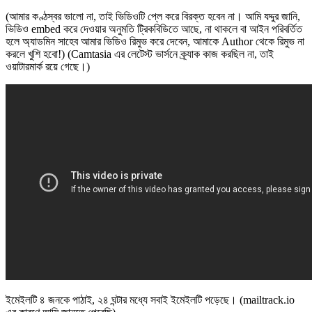
(আমার কণ্ঠস্বর ভালো না, তাই ভিডিওটি প্লে করে বিরক্ত হবেন না। আমি যদ্দুর জানি,
ভিডিও embed করে দেওয়ার অনুমতি ট্রিকবিডিতে আছে, না থাকলে বা আইন পরিবর্তিত
হলে অ্যাডমিন সাহেব আমার ভিডিও রিমুভ করে দেবেন, আমাকে Author থেকে রিমুভ না
করলে খুশি হবো!) (Camtasia এর লেটেস্ট ভার্সনে ক্র্যাক কাজ করছিল না, তাই
ওয়াটারমার্ক রয়ে গেছে।)
ইমেইলটি ৪ জনকে পাঠাই, ২৪ ঘন্টার মধ্যে সবাই ইমেইলটি পড়েছে। (mailtrack.io