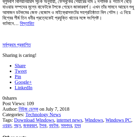
ব্লুমবার্গ বিলিয়নিয়ারস সূচক অনুযায়ী, ফেসবুকের শেয়ারের দাম ২ দশমিক ৪ শতাংশ বেড়ে
যাওয়ায় সম্পদের মূল্যে বাফেটকে টপকে গেছেন জাকারবার্গ। এখন তাঁর সামনে আছেন শুধু
আমাজন ডটকমের জেফ বেজোস ও মাইক্রোসফটের সহপ্রতিষ্ঠাতা বিল গেটস। এ নিয়ে
বিশ্বের শীর্ষ তিন ধনীর প্রত্যেকেই প্রযুক্তি খাতের সঙ্গে সংশ্লিষ্ট।
বর্তমানে…
বিস্তারিত
সর্বপ্রথম প্রকাশিত
Sharing is caring!
Share
Tweet
Pin
Google+
LinkedIn
0
shares
Post Views:
109
Author:
নিউজ ডেস্ক
on July 7, 2018
Categories:
Technology News
Tags:
Download Windows
,
internet news
,
Windows
,
Windows PC
,
ওয়রন
,
গছন
,
জকরবরগ
,
টপক
,
বফটক
,
সমপদর
,
হসব