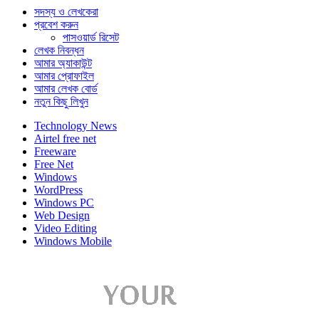
সদস্য ও লেখকেরা
প্রবেশ করুন
পাসওয়ার্ড রিসেট
লেখক নিবন্ধন
আমার অ্যাকাউন্ট
আমার প্রোফাইল
আমার লেখক বোর্ড
নতুন কিছু লিখুন
Technology News
Airtel free net
Freeware
Free Net
Windows
WordPress
Windows PC
Web Design
Video Editing
Windows Mobile