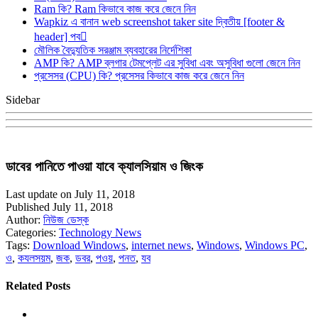
Ram কি? Ram কিভাবে কাজ করে জেনে নিন
Wapkiz এ বানান web screenshot taker site দ্বিতীয় [footer &
header] পব
মৌলিক বৈদ্যুতিক সরঞ্জাম ব্যবহারের নির্দেশিকা
AMP কি? AMP ব্লগার টেমপ্লেট এর সুবিধা এবং অসুবিধা গুলো জেনে নিন
প্রসেসর (CPU) কি? প্রসেসর কিভাবে কাজ করে জেনে নিন
Sidebar
ডাবের পানিতে পাওয়া যাবে ক্যালসিয়াম ও জিংক
Last update on July 11, 2018
Published July 11, 2018
Author:
নিউজ ডেস্ক
Categories:
Technology News
Tags:
Download Windows
,
internet news
,
Windows
,
Windows PC
,
ও
,
কযলসয়ম
,
জক
,
ডবর
,
পওয়
,
পনত
,
যব
Related Posts