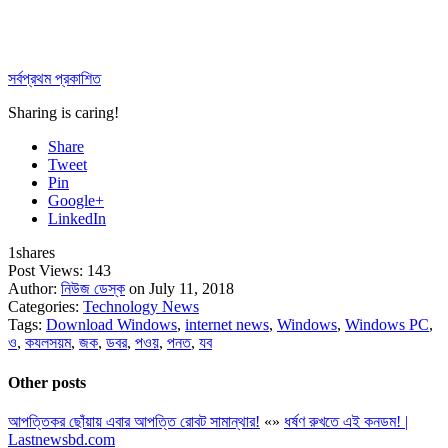
সর্বপ্রথম প্রকাশিত
Sharing is caring!
Share
Tweet
Pin
Google+
LinkedIn
1
shares
Post Views:
143
Author:
নিউজ ডেস্ক
on July 11, 2018
Categories:
Technology News
Tags:
Download Windows
,
internet news
,
Windows
,
Windows PC
,
ও
,
কযলসয়ম
,
জক
,
ডবর
,
পওয়
,
পনত
,
যব
Other posts
আপত্তিকর ছোঁয়ায় এবার আপত্তি রোবট সামান্থার!
«
»
ধর্ষণ রুখতে এই কনডম! |
Lastnewsbd.com