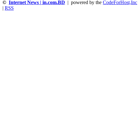
©
Internet News | in.com.BD
| powered by the
CodeForHost,Inc
|
RSS