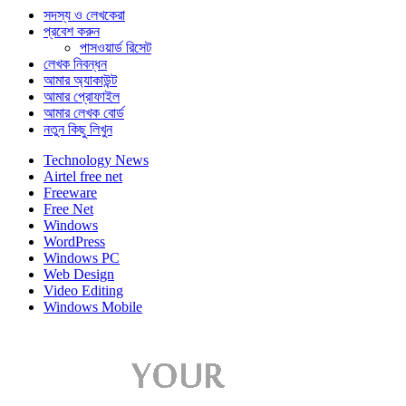
সদস্য ও লেখকেরা
প্রবেশ করুন
পাসওয়ার্ড রিসেট
লেখক নিবন্ধন
আমার অ্যাকাউন্ট
আমার প্রোফাইল
আমার লেখক বোর্ড
নতুন কিছু লিখুন
Technology News
Airtel free net
Freeware
Free Net
Windows
WordPress
Windows PC
Web Design
Video Editing
Windows Mobile