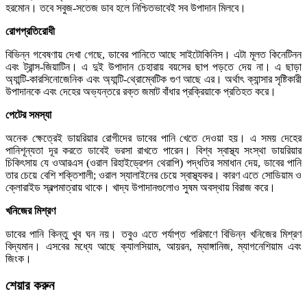
হরমোন। তবে সবুজ-সতেজ ডাব হলে নিশ্চিতভাবেই সব উপাদান মিলবে।
রোগপ্রতিরোধী
বিভিন্ন গবেষণায় দেখা গেছে, ডাবের পানিতে আছে সাইটোকিনিস। এটা মূলত কিনেটিনন
এবং ট্রান্স-জিয়াটিন। এ দুই উপাদান চেহারায় বয়সের ছাপ পড়তে দেয় না। এ ছাড়া
অ্যান্টি-কারসিনোজেনিক এবং অ্যান্টি-থ্রোম্বেটিক গুণ আছে এর। অর্থাৎ ক্যান্সার সৃষ্টিকারী
উপাদানকে এবং দেহের অভ্যন্তরে রক্ত জমাট বাঁধার প্রক্রিয়াকে প্রতিহত করে।
পেটের সমস্যা
অনেক ক্ষেত্রেই ডায়রিয়ার রোগীদের ডাবের পানি খেতে দেওয়া হয়। এ সময় দেহের
পানিশূন্যতা দূর করতে ডাবেই ভরসা রাখতে পারেন। বিশ্ব স্বাস্থ্য সংস্থা ডায়রিয়ার
চিকিৎসায় যে ওআরএস (ওরাল রিহাইড্রেশন থেরাপি) পদ্ধতির সমাধান দেয়, ডাবের পানি
তার চেয়ে বেশি শক্তিশালী; ওরাল স্যালাইনের চেয়ে স্বাস্থ্যকর। কারণ এতে সোডিয়াম ও
ক্লোরাইড স্বল্পমাত্রায় থাকে। খাদ্য উপাদানগুলোও সুষম অবস্থায় বিরাজ করে।
খনিজের মিশ্রণ
ডাবের পানি কিন্তু খুব ঘন নয়। তবুও এতে পর্যাপ্ত পরিমাণে বিভিন্ন খনিজের মিশ্রণ
বিদ্যমান। এসবের মধ্যে আছে ক্যালসিয়াম, আয়রন, ম্যাঙ্গানিজ, ম্যাগনেশিয়াম এবং
জিংক।
শেয়ার করুন