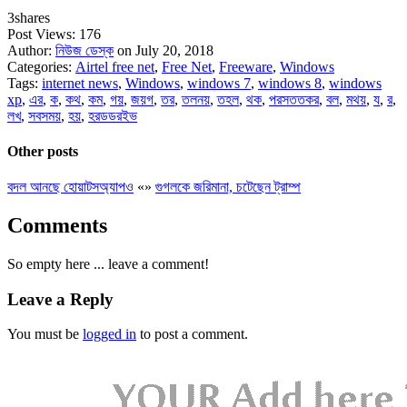
3
shares
Post Views:
176
Author:
নিউজ ডেস্ক
on July 20, 2018
Categories:
Airtel free net
,
Free Net
,
Freeware
,
Windows
Tags:
internet news
,
Windows
,
windows 7
,
windows 8
,
windows
xp
,
এর
,
ক
,
কথ
,
কম
,
গয়
,
জয়গ
,
তর
,
তলনয়
,
তহল
,
থক
,
পরসততকর
,
বল
,
মথয়
,
য
,
র
,
লখ
,
সবসময়
,
হয়
,
হরডডরইভ
Other posts
বদল আনছে হোয়াটসঅ্যাপও
«
»
গুগলকে জরিমানা, চটেছেন ট্রাম্প
Comments
So empty here ... leave a comment!
Leave a Reply
You must be
logged in
to post a comment.