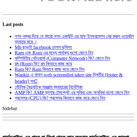
Last posts
নগদ নম্বর দিয়ে যে কারো নগদ একাউন্ট এর হাফ ইনফরমেশন বের করুন ওয়েবটুল
ব্যবহার করে ।
Mb ছাড়াই facebook চালান ছবিসহ
Ram এবং Rom এর মধ্যে পার্থক্য গুলো জেনে নিন
কম্পিউটার নেটওয়ার্ক (Computer Network) কি? জেনে নিন
রম (Rom) কি? রম কিভাবে কাজ করে
Ram কি? Ram কিভাবে কাজ করে জেনে নিন
Wapkiz এ বানান web screenshot taker site দ্বিতীয় [footer &
header] পব
মৌলিক বৈদ্যুতিক সরঞ্জাম ব্যবহারের নির্দেশিকা
AMP কি? AMP ব্লগার টেমপ্লেট এর সুবিধা এবং অসুবিধা গুলো জেনে নিন
প্রসেসর (CPU) কি? প্রসেসর কিভাবে কাজ করে জেনে নিন
Sidebar