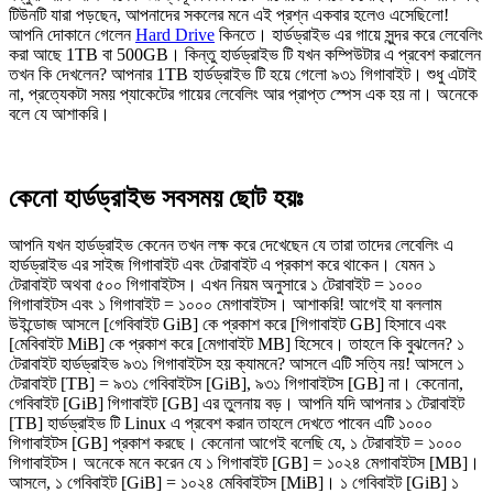
টিউনটি যারা পড়ছেন, আপনাদের সকলের মনে এই প্রশ্ন একবার হলেও এসেছিলো!
আপনি দোকানে গেলেন
Hard Drive
কিনতে। হার্ডড্রাইভ এর গায়ে সুন্দর করে লেবেলিং
করা আছে 1TB বা 500GB। কিন্তু হার্ডড্রাইভ টি যখন কম্পিউটার এ প্রবেশ করালেন
তখন কি দেখলেন? আপনার 1TB হার্ডড্রাইভ টি হয়ে গেলো ৯৩১ গিগাবাইট। শুধু এটাই
না, প্রত্যেকটা সময় প্যাকেটের গায়ের লেবেলিং আর প্রাপ্ত স্পেস এক হয় না। অনেকে
বলে যে আশাকরি।
কেনো হার্ডড্রাইভ সবসময় ছোট হয়ঃ
আপনি যখন হার্ডড্রাইভ কেনেন তখন লক্ষ করে দেখেছেন যে তারা তাদের লেবেলিং এ
হার্ডড্রাইভ এর সাইজ গিগাবাইট এবং টেরাবাইট এ প্রকাশ করে থাকেন। যেমন ১
টেরাবাইট অথবা ৫০০ গিগাবাইটস। এখন নিয়ম অনুসারে ১ টেরাবাইট = ১০০০
গিগাবাইটস এবং ১ গিগাবাইট = ১০০০ মেগাবাইটস। আশাকরি! আগেই যা বললাম
উইন্ডোজ আসলে [গেবিবাইট GiB] কে প্রকাশ করে [গিগাবাইট GB] হিসাবে এবং
[মেবিবাইট MiB] কে প্রকাশ করে [মেগাবাইট MB] হিসেবে। তাহলে কি বুঝলেন? ১
টেরাবাইট হার্ডড্রাইভ ৯৩১ গিগাবাইটস হয় ক্যামনে? আসলে এটি সত্যি নয়! আসলে ১
টেরাবাইট [TB] = ৯৩১ গেবিবাইটস [GiB], ৯৩১ গিগাবাইটস [GB] না। কেনোনা,
গেবিবাইট [GiB] গিগাবাইট [GB] এর তুলনায় বড়। আপনি যদি আপনার ১ টেরাবাইট
[TB] হার্ডড্রাইভ টি Linux এ প্রবেশ করান তাহলে দেখতে পাবেন এটি ১০০০
গিগাবাইটস [GB] প্রকাশ করছে। কেনোনা আগেই বলেছি যে, ১ টেরাবাইট = ১০০০
গিগাবাইটস। অনেকে মনে করেন যে ১ গিগাবাইট [GB] = ১০২৪ মেগাবাইটস [MB]।
আসলে, ১ গেবিবাইট [GiB] = ১০২৪ মেবিবাইটস [MiB]। ১ গেবিবাইট [GiB] ১