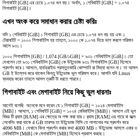
গিগাবাইট [GB] এর চেয়ে ১.০৭৪ গুন বড়। অর্থাৎ, ১ গেবিবাইট [GiB] = ১.০৭৪
গিগাবাইট [GB]।
এখন অংক করে সমাধান করার চেষ্টা করিঃ
যদি ১ গেবিবাইট [GiB] ১ গিগাবাইট [GB] এর চেয়ে ১.০৭৪ গুন বড় হয় এবং ১
টেরাবাইট = ১০০০ গিগাবাইটস হয় তাহলে, ১০০০ কে ১.০৭৪ দিয়ে ভাগ করলে পরিমান
আসে ৯৩১।
১০০০ গিগাবাইটস [GB] / 1.074 [GB/১GiB] = ৯৩১ গেবিবাইটস [GiB]। তো
দেখলেন তো ৯৩১ গেবিবাইটস [GiB] কে উইন্ডোজ ৯৩১ গিগাবাইটস [GB] হিসেবে
প্রদর্শন করে। আসলে, হার্ডড্রাইভ প্রস্তুতকারি কোম্পানি রা মিথ্যা বলেন না। তা আসল
GB ই উল্লেখ করে থাকেন কিন্তু উইন্ডোজ ভুল পরিমাপ করে। আপনি যদি Linux
ব্যবহার করেন তাহলে আসল ত্রুটি টা ধরতে পারবে।
গিগাবাইট এবং মেগাবাইট নিয়ে কিছু ভুল ধারনাঃ
আগেই বলেছি অনেকে মনে করেন যে ১ গিগাবাইট [GB] = ১০২৪ মেগাবাইটস
[MB]। আসলে, ১ গেবিবাইট [GiB] = ১০২৪ মেবিবাইটস [MiB]। আসলে এই ভুল
বিষয় টি র‍্যাম [RAM] এর ক্ষেত্রে অ লক্ষ করা যায়। র‍্যাম [RAM] এর গায়ে বা বক্সে
লেবেলিং করা থাকে 4 GB তারপর তা উইন্ডোজ পিসি তে লাগানোর পর প্রদর্শন করে
4096 MB। যেখানে কিনা প্রদর্শন করার কথা 4000 MB। উইন্ডোজ আসলে এবার ও
মেবিবাইটস [MiB] কে মেগাবাইটস [MB] হিসেবে প্রকাশ করছে।