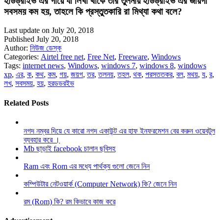
হার্ডড্রাইভ এর গায়ে যা লিখা থাকে তার তুলনায় হার্ডড্রাইভ এর জায়গা
সবসময় কম হয়, তাহলে কি প্রস্তুতকারি রা মিথ্যা কথা বলে?
Last update on July 20, 2018
Published July 20, 2018
Author:
নিউজ ডেস্ক
Categories:
Airtel free net
,
Free Net
,
Freeware
,
Windows
Tags:
internet news
,
Windows
,
windows 7
,
windows 8
,
windows
xp
,
এর
,
ক
,
কথ
,
কম
,
গয়
,
জয়গ
,
তর
,
তলনয়
,
তহল
,
থক
,
পরসততকর
,
বল
,
মথয়
,
য
,
র
,
লখ
,
সবসময়
,
হয়
,
হরডডরইভ
Related Posts
নগদ নম্বর দিয়ে যে কারো নগদ একাউন্ট এর হাফ ইনফরমেশন বের করুন ওয়েবটুল
ব্যবহার করে ।
Mb ছাড়াই facebook চালান ছবিসহ
Ram এবং Rom এর মধ্যে পার্থক্য গুলো জেনে নিন
কম্পিউটার নেটওয়ার্ক (Computer Network) কি? জেনে নিন
রম (Rom) কি? রম কিভাবে কাজ করে