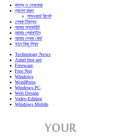
সদস্য ও লেখকেরা
প্রবেশ করুন
পাসওয়ার্ড রিসেট
লেখক নিবন্ধন
আমার অ্যাকাউন্ট
আমার প্রোফাইল
আমার লেখক বোর্ড
নতুন কিছু লিখুন
Technology News
Airtel free net
Freeware
Free Net
Windows
WordPress
Windows PC
Web Design
Video Editing
Windows Mobile