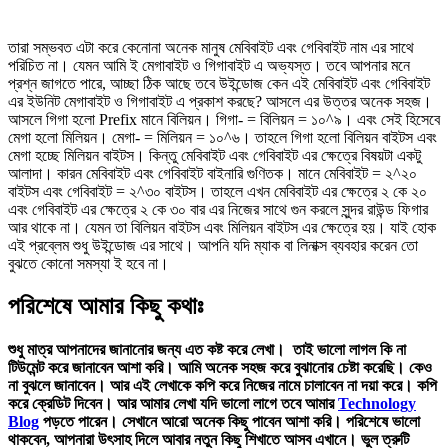
তারা সম্ভবত এটা করে কেনোনা অনেক মানুষ মেবিবাইট এবং গেবিবাইট নাম এর সাথে
পরিচিত না। যেমন আমি ই মেগাবাইট ও গিগাবাইট এ অভ্যস্ত। তবে আপনার মনে
প্রশ্ন জাগতে পারে, আচ্ছা ঠিক আছে তবে উইন্ডোজ কেন এই মেবিবাইট এবং গেবিবাইট
এর ইউনিট মেগাবাইট ও গিগাবাইট এ প্রকাশ করছে? আসলে এর উত্তর অনেক সহজ।
আসলে গিগা হলো Prefix মানে বিলিয়ন। গিগা- = বিলিয়ন = ১০^৯। এবং সেই হিসেবে
মেগা হলো মিলিয়ন। মেগা- = মিলিয়ন = ১০^৬। তাহলে গিগা হলো বিলিয়ন বাইটস এবং
মেগা হচ্ছে মিলিয়ন বাইটস। কিন্তু মেবিবাইট এবং গেবিবাইট এর ক্ষেত্রে বিষয়টা একটু
আলাদা। কারন মেবিবাইট এবং গেবিবাইট বাইনারি গুণিতক। মানে মেবিবাইট = ২^২০
বাইটস এবং গেবিবাইট = ২^৩০ বাইটস। তাহলে এখন মেবিবাইট এর ক্ষেত্রে ২ কে ২০
এবং গেবিবাইট এর ক্ষেত্রে ২ কে ৩০ বার এর নিজের সাথে গুন করলে সুন্দর রাউন্ড ফিগার
আর থাকে না। যেমন তা বিলিয়ন বাইটস এবং মিলিয়ন বাইটস এর ক্ষেত্রে হয়। যাই হোক
এই প্রব্লেম শুধু উইন্ডোজ এর সাথে। আপনি যদি ম্যাক বা লিনাক্স ব্যবহার করেন তো
বুঝতে কোনো সমস্যা ই হবে না।
পরিশেষে আমার কিছু কথাঃ
শুধু মাত্র আপনাদের জানানোর জন্য এত কষ্ট করে লেখা। তাই ভালো লাগল কি না
টিউমেন্ট করে জানাবেন আশা করি। আমি অনেক সহজ করে বুঝানোর চেষ্টা করেছি। কেও
না বুঝলে জানাবেন। আর এই লেখাকে কপি করে নিজের নামে চালাবেন না দয়া করে। কপি
করে ক্রেডিট দিবেন। আর আমার লেখা যদি ভালো লাগে তবে আমার
Technology
Blog
পড়তে পারেন। সেখানে আরো অনেক কিছু পাবেন আশা করি। পরিশেষে ভালো
থাকবেন, আপনারা উৎসাহ দিলে আবার নতুন কিছু শিখাতে আসব এখানে। ভুল ত্রুটি