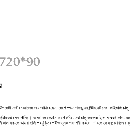
য়
 উপদেষ্টা সজীব ওয়াজেদ জয় জানিয়েছেন, দেশে পঞ্চম প্রজন্মের ইন্টারনেট সেবা ফাইভজি চালু
 ইন্টারনেট সেবা পাচ্ছি। আমরা কয়েকমাস আগে ৪জি সেবা চালু করলেও ইতোমধ্যেই কাভারে
কাল সকালে আমরা ৫জি প্রযুক্তির পরীক্ষামূলক প্রদর্শনী করবো।” বলে ফেসবুকে নিজের