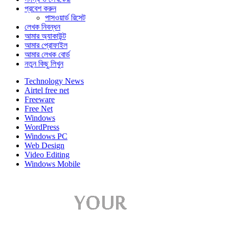
প্রবেশ করুন
পাসওয়ার্ড রিসেট
লেখক নিবন্ধন
আমার অ্যাকাউন্ট
আমার প্রোফাইল
আমার লেখক বোর্ড
নতুন কিছু লিখুন
Technology News
Airtel free net
Freeware
Free Net
Windows
WordPress
Windows PC
Web Design
Video Editing
Windows Mobile