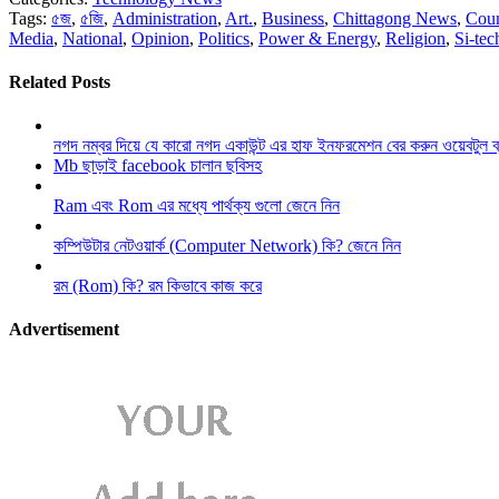
Tags:
৫জ
,
৫জি
,
Administration
,
Art.
,
Business
,
Chittagong News
,
Cou
Media
,
National
,
Opinion
,
Politics
,
Power & Energy
,
Religion
,
Si-tec
Related Posts
নগদ নম্বর দিয়ে যে কারো নগদ একাউন্ট এর হাফ ইনফরমেশন বের করুন ওয়েবটুল 
Mb ছাড়াই facebook চালান ছবিসহ
Ram এবং Rom এর মধ্যে পার্থক্য গুলো জেনে নিন
কম্পিউটার নেটওয়ার্ক (Computer Network) কি? জেনে নিন
রম (Rom) কি? রম কিভাবে কাজ করে
Advertisement