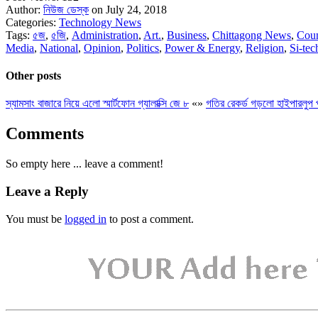
Author:
নিউজ ডেস্ক
on July 24, 2018
Categories:
Technology News
Tags:
৫জ
,
৫জি
,
Administration
,
Art.
,
Business
,
Chittagong News
,
Cou
Media
,
National
,
Opinion
,
Politics
,
Power & Energy
,
Religion
,
Si-tec
Other posts
স্যামসাং বাজারে নিয়ে এলো স্মার্টফোন গ্যালাক্সি জে ৮
«
»
গতির রেকর্ড গড়লো হাইপারলুপ
Comments
So empty here ... leave a comment!
Leave a Reply
You must be
logged in
to post a comment.