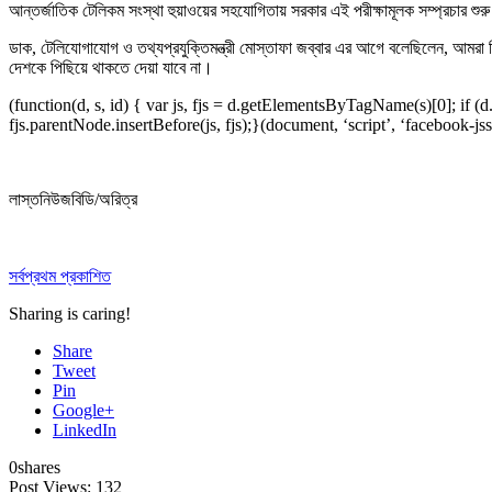
আন্তর্জাতিক টেলিকম সংস্থা হুয়াওয়ের সহযোগিতায় সরকার এই পরীক্ষামূলক সম্প্রচার শুর
ডাক, টেলিযোগাযোগ ও তথ্যপ্রযুক্তিমন্ত্রী মোস্তাফা জব্বার এর আগে বলেছিলেন, আমরা তি
দেশকে পিছিয়ে থাকতে দেয়া যাবে না।
(function(d, s, id) { var js, fjs = d.getElementsByTagName(s)[0]; if (
fjs.parentNode.insertBefore(js, fjs);}(document, ‘script’, ‘facebook-jss
লাস্তনিউজবিডি/অরিত্র
সর্বপ্রথম প্রকাশিত
Sharing is caring!
Share
Tweet
Pin
Google+
LinkedIn
0
shares
Post Views:
132