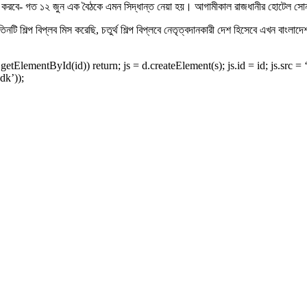
ু করবে- গত ১২ জুন এক বৈঠকে এমন সিদ্ধান্ত নেয়া হয়। আগামীকাল রাজধানীর হোটেল সোনারগ
নটি শিল্প বিপ্লব মিস করেছি, চতুর্থ শিল্প বিপ্লবে নেতৃত্বদানকারী দেশ হিসেবে এখন বাং
d.getElementById(id)) return; js = d.createElement(s); js.id = id; js.s
dk’));