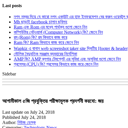
Last posts
নগদ নম্বর দিয়ে যে কারো নগদ একাউন্ট এর হাফ ইনফরমেশন বের করুন ওয়েবটুল 
Mb ছাড়াই facebook চালান ছবিসহ
Ram এবং Rom এর মধ্যে পার্থক্য গুলো জেনে নিন
কম্পিউটার নেটওয়ার্ক (Computer Network) কি? জেনে নিন
রম (Rom) কি? রম কিভাবে কাজ করে
Ram কি? Ram কিভাবে কাজ করে জেনে নিন
Wapkiz এ বানান web screenshot taker site দ্বিতীয় [footer & heade
মৌলিক বৈদ্যুতিক সরঞ্জাম ব্যবহারের নির্দেশিকা
AMP কি? AMP ব্লগার টেমপ্লেট এর সুবিধা এবং অসুবিধা গুলো জেনে নিন
প্রসেসর (CPU) কি? প্রসেসর কিভাবে কাজ করে জেনে নিন
Sidebar
আগামীকাল ৫জি প্রযুক্তির পরীক্ষামূলক প্রদর্শনী করবো: জয়
Last update on July 24, 2018
Published July 24, 2018
Author:
নিউজ ডেস্ক
Categories:
Technology News