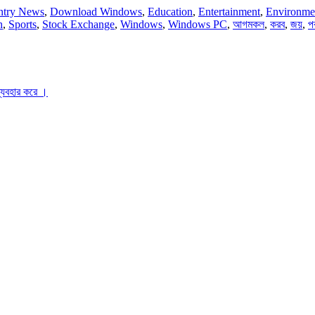
ntry News
,
Download Windows
,
Education
,
Entertainment
,
Environme
h
,
Sports
,
Stock Exchange
,
Windows
,
Windows PC
,
আগমকল
,
করব
,
জয়
,
প
ব্যবহার করে ।