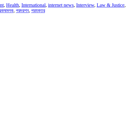
nt
,
Health
,
International
,
internet news
,
Interview
,
Law & Justice
,
রকষমলক
,
পরদরশন
,
পরযকতর