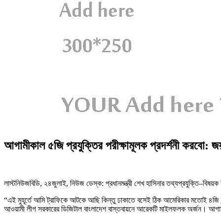
আগামীকাল ৫জি প্রযুক্তির পরীক্ষামূলক প্রদর্শনী করবো: জ
লাস্টনিউজবিডি, ২৪জুলাই, নিউজ ডেস্ক: প্রধানমন্ত্রী শেখ হাসিনার তথ্যপ্রযুক্তি–বিষয়ক
“এই মুহূর্তে আমি ট্রাফিকে আটকে আছি কিন্তু ঢাকাতে বসেই ঠিক আমেরিকার মতোই ৪জি
আওয়ামী লীগ সরকারের ডিজিটাল বাংলাদেশ বাস্তবায়নে আরেকটি মাইলফলক অর্জন। আগামী