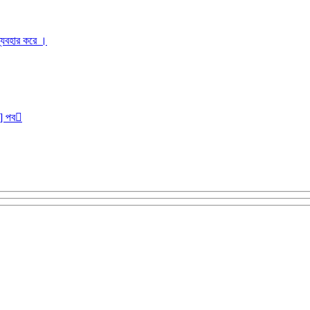
ব্যবহার করে ।
r] পব