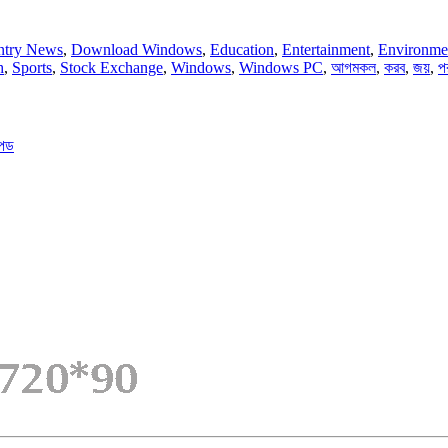
ntry News
,
Download Windows
,
Education
,
Entertainment
,
Environme
h
,
Sports
,
Stock Exchange
,
Windows
,
Windows PC
,
আগমকল
,
করব
,
জয়
,
প
 পড