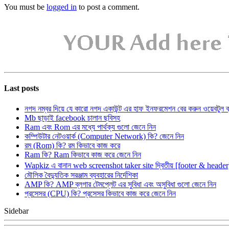
You must be
logged in
to post a comment.
Last posts
নগদ নম্বর দিয়ে যে কারো নগদ একাউন্ট এর হাফ ইনফরমেশন বের করুন ওয়েবটুল 
Mb ছাড়াই facebook চালান ছবিসহ
Ram এবং Rom এর মধ্যে পার্থক্য গুলো জেনে নিন
কম্পিউটার নেটওয়ার্ক (Computer Network) কি? জেনে নিন
রম (Rom) কি? রম কিভাবে কাজ করে
Ram কি? Ram কিভাবে কাজ করে জেনে নিন
Wapkiz এ বানান web screenshot taker site দ্বিতীয় [footer & heade
মৌলিক বৈদ্যুতিক সরঞ্জাম ব্যবহারের নির্দেশিকা
AMP কি? AMP ব্লগার টেমপ্লেট এর সুবিধা এবং অসুবিধা গুলো জেনে নিন
প্রসেসর (CPU) কি? প্রসেসর কিভাবে কাজ করে জেনে নিন
Sidebar