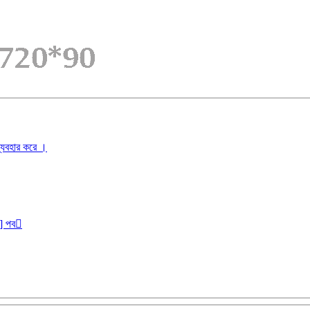
ব্যবহার করে ।
r] পব