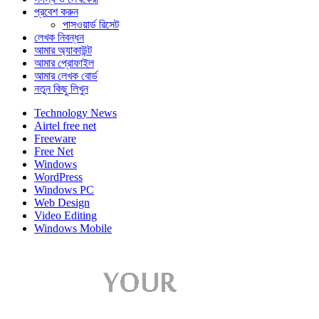
প্রবেশ করুন
পাসওয়ার্ড রিসেট
লেখক নিবন্ধন
আমার অ্যাকাউন্ট
আমার প্রোফাইল
আমার লেখক বোর্ড
নতুন কিছু লিখুন
Technology News
Airtel free net
Freeware
Free Net
Windows
WordPress
Windows PC
Web Design
Video Editing
Windows Mobile