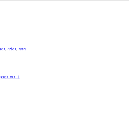
রতব
,
নশতর
,
সকল
ব্যবহার করে ।