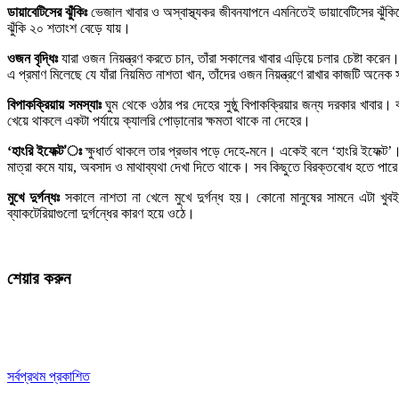
ডায়াবেটিসের
ঝুঁকিঃ
ভেজাল খাবার ও অস্বাস্থ্যকর জীবনযাপনে এমনিতেই ডায়াবেটিসের ঝুঁকিত
ঝুঁকি ২০ শতাংশ বেড়ে যায়।
ওজন
বৃদ্ধিঃ
যারা ওজন নিয়ন্ত্রণ করতে চান, তাঁরা সকালের খাবার এড়িয়ে চলার চেষ্টা 
এ প্রমাণ মিলেছে যে যাঁরা নিয়মিত নাশতা খান, তাঁদের ওজন নিয়ন্ত্রণে রাখার কাজটি
বিপাকক্রিয়ায়
সমস্যাঃ
ঘুম থেকে ওঠার পর দেহের সুষ্ঠু বিপাকক্রিয়ার জন্য দরকার খাব
খেয়ে থাকলে একটা পর্যায়ে ক্যালরি পোড়ানোর ক্ষমতা থাকে না দেহের।
‘
হাংরি
ইফেক্ট’ঃ
ক্ষুধার্ত থাকলে তার প্রভাব পড়ে দেহে-মনে। একেই বলে ‘হাংরি ইফেক
মাত্রা কমে যায়, অবসাদ ও মাথাব্যথা দেখা দিতে থাকে। সব কিছুতে বিরক্তবোধ হতে পার
মুখে
দুর্গন্ধঃ
সকালে নাশতা না খেলে মুখে দুর্গন্ধ হয়। কোনো মানুষের সামনে এটা খু
ব্যাকটেরিয়াগুলো দুর্গন্ধের কারণ হয়ে ওঠে।
শেয়ার করুন
সর্বপ্রথম প্রকাশিত