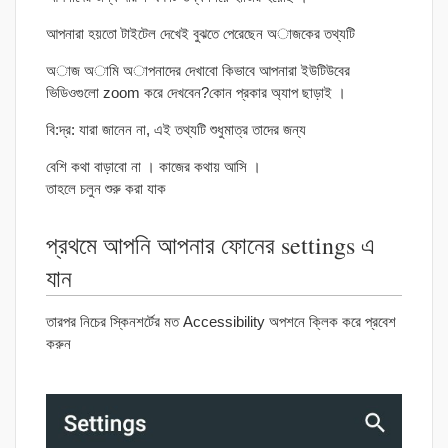
আপনারা হয়তো টাইটেল দেখেই বুঝতে পেরেছেন অাজকের তথ্যটি
অাজ অামি অাপনাদের দেখাবো কিভাবে আপনারা ইউটিউবের
ভিডিওগুলো zoom করে দেখবেন?কোন প্রকার অ্যাপ ছাড়াই ।
বি:দ্র: যারা জানেন না, এই তথ্যটি শুধুমাত্র তাদের জন্য
বেশি কথা বাড়াবো না । কাজের কথায় আসি ।
তাহলে চলুন শুরু করা যাক
প্রথমে আপনি আপনার ফোনের settings এ
যান
তারপর নিচের স্কিনশর্টের মত Accessibility অপশনে ক্লিক করে প্রবেশ
করুন