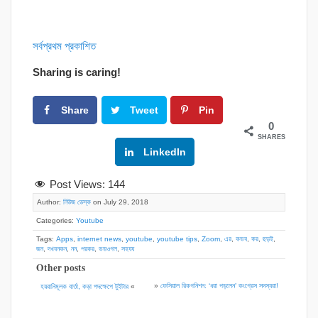
সর্বপ্রথম প্রকাশিত
Sharing is caring!
Share
Tweet
Pin
0
SHARES
Google+
LinkedIn
Post Views:
144
Author:
নিউজ ডেস্ক
on July 29, 2018
Categories:
Youtube
Tags:
Apps
,
internet news
,
youtube
,
youtube tips
,
Zoom
,
এর
,
কভব
,
কর
,
ছড়ই
,
জন
,
দখবনকন
,
নন
,
পরকর
,
ভডওগল
,
সহযয
Other posts
»
ফেসিয়াল রিকগনিশন: ‘ধরা পড়লেন’ কংগ্রেস সদস্যরা!
হয়রানিমূলক বার্তা, কড়া পদক্ষেপে টুইটার
«