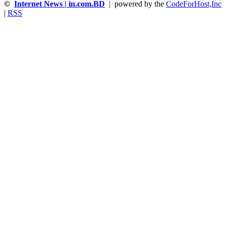
©
Internet News | in.com.BD
| powered by the
CodeForHost,Inc
|
RSS