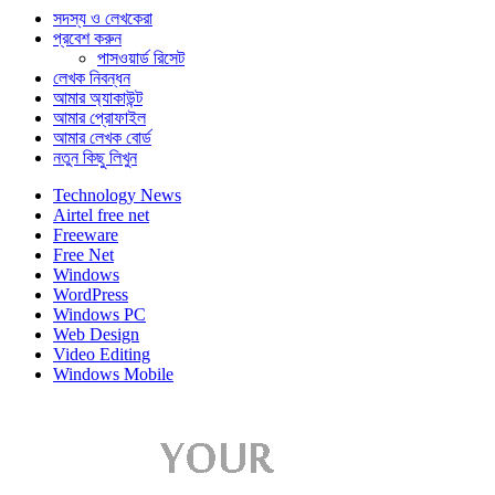
সদস্য ও লেখকেরা
প্রবেশ করুন
পাসওয়ার্ড রিসেট
লেখক নিবন্ধন
আমার অ্যাকাউন্ট
আমার প্রোফাইল
আমার লেখক বোর্ড
নতুন কিছু লিখুন
Technology News
Airtel free net
Freeware
Free Net
Windows
WordPress
Windows PC
Web Design
Video Editing
Windows Mobile