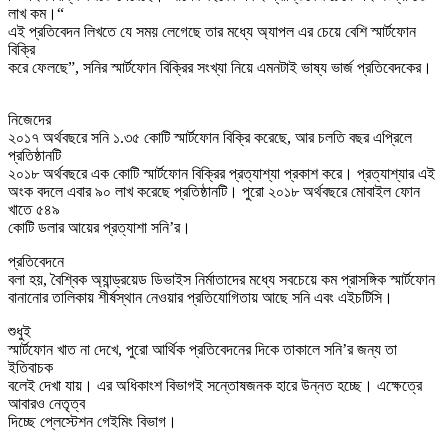
লাখ কম।“
এই প্রতিবেদন লিখতে যে সময় লেগেছে তার মধ্যে অ্যাপল এর চেয়ে বেশি স্মার্টফোন
বিক্রি
করে ফেলছে”, সনির স্মার্টফোন বিক্রির সংখ্যা নিয়ে এমনটাই ভাষ্য ভার্জ প্রতিবেদকের।
নিজেদের
২০১৭ অর্থবছরে সনি ১.৩৫ কোটি স্মার্টফোন বিক্রি করেছে, আর চলতি বছর এপ্রিলে
প্রতিষ্ঠানটি
২০১৮ অর্থবছরে এক কোটি স্মার্টফোন বিক্রির প্রত্যাশ্যা প্রকাশ করে। প্রত্যাশ্যার এই
অংক বদলে এবার ৯০ লাখ করেছে প্রতিষ্ঠানটি। পুরো ২০১৮ অর্থবছরে মোবাইল ফোন
খাতে ৫৪৯
কোটি ডলার আয়ের প্রত্যাশা সনি’র।
প্রতিবেদনে
বলা হয়, বৈশ্বিক অ্যান্ড্রয়েড ডিভাইস নির্মাতাদের মধ্যে সবচেয়ে কম প্রাসঙ্গিক স্মার্টফোন
বানানোর তালিকায় শীর্ষস্থান নেওয়ার প্রতিযোগিতায় আছে সনি এবং এইচটিসি।
শুধুই
স্মার্টফোন খাত না দেখে, পুরো আর্থিক প্রতিবেদনের দিকে তাকালে সনি’র জন্য তা
ইতিবাচক
বলেই দেখা যায়। এর অধিকাংশ বিভাগই সন্তোষজনক হারে উন্নত হচ্ছে। এক্ষেত্রে
আবারও নেতৃত্ব
দিচ্ছে প্লেস্টেশন গেইমিং বিভাগ।