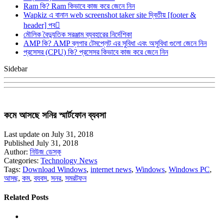
Ram কি? Ram কিভাবে কাজ করে জেনে নিন
Wapkiz এ বানান web screenshot taker site দ্বিতীয় [footer &
header] পব
মৌলিক বৈদ্যুতিক সরঞ্জাম ব্যবহারের নির্দেশিকা
AMP কি? AMP ব্লগার টেমপ্লেট এর সুবিধা এবং অসুবিধা গুলো জেনে নিন
প্রসেসর (CPU) কি? প্রসেসর কিভাবে কাজ করে জেনে নিন
Sidebar
কমে আসছে সনির স্মার্টফোন ব্যবসা
Last update on July 31, 2018
Published July 31, 2018
Author:
নিউজ ডেস্ক
Categories:
Technology News
Tags:
Download Windows
,
internet news
,
Windows
,
Windows PC
,
আসছ
,
কম
,
বযবস
,
সনর
,
সমরটফন
Related Posts