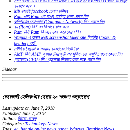
নগদ নম্বর দিয়ে যে কারো নগদ একাউন্ট এর হাফ ইনফরমেশন বের করুন ওয়েবটুল
ব্যবহার করে ।
Mb ছাড়াই facebook চালান ছবিসহ
Ram এবং Rom এর মধ্যে পার্থক্য গুলো জেনে নিন
কম্পিউটার নেটওয়ার্ক (Computer Network) কি? জেনে নিন
রম (Rom) কি? রম কিভাবে কাজ করে
Ram কি? Ram কিভাবে কাজ করে জেনে নিন
Wapkiz এ বানান web screenshot taker site দ্বিতীয় [footer &
header] পব
মৌলিক বৈদ্যুতিক সরঞ্জাম ব্যবহারের নির্দেশিকা
AMP কি? AMP ব্লগার টেমপ্লেট এর সুবিধা এবং অসুবিধা গুলো জেনে নিন
প্রসেসর (CPU) কি? প্রসেসর কিভাবে কাজ করে জেনে নিন
Sidebar
বেসরকারি হেলিকপ্টার সেবায় ২০ শতাংশ শুল্কারোপ
Last update on June 7, 2018
Published June 7, 2018
Author:
নিউজ ডেস্ক
Categories:
Technology News
Tags:
২০
,
bangla online news paper
,
bdnews
,
Breaking News
,