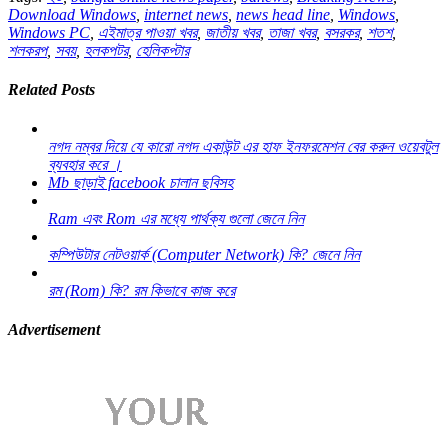
Download Windows
,
internet news
,
news head line
,
Windows
,
Windows PC
,
এইমাত্র পাওয়া খবর
,
জাতীয় খবর
,
তাজা খবর
,
বসরকর
,
শতশ
,
শলকরপ
,
সবয়
,
হলকপটর
,
হেলিকপ্টার
Related Posts
নগদ নম্বর দিয়ে যে কারো নগদ একাউন্ট এর হাফ ইনফরমেশন বের করুন ওয়েবটুল
ব্যবহার করে ।
Mb ছাড়াই facebook চালান ছবিসহ
Ram এবং Rom এর মধ্যে পার্থক্য গুলো জেনে নিন
কম্পিউটার নেটওয়ার্ক (Computer Network) কি? জেনে নিন
রম (Rom) কি? রম কিভাবে কাজ করে
Advertisement