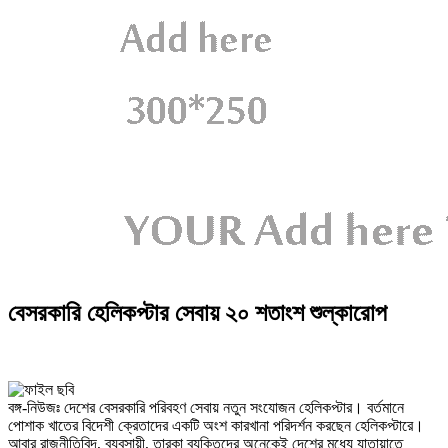
বেসরকারি হেলিকপ্টার সেবায় ২০ শতাংশ শুল্কারোপ
বঙ্গ-নিউজঃ দেশের বেসরকারি পরিবহণ সেবায় নতুন সংযোজন হেলিকপ্টার। বর্তমানে
পোশাক খাতের বিদেশী ক্রেতাদের একটি অংশ কারখানা পরিদর্শন করছেন হেলিকপ্টারে।
আবার রাজনীতিবিদ, ব্যবসায়ী, তারকা ব্যক্তিদের অনেকেই দেশের মধ্যে যাতায়াতে