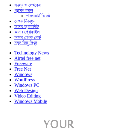
সদস্য ও লেখকেরা
প্রবেশ করুন
পাসওয়ার্ড রিসেট
লেখক নিবন্ধন
আমার অ্যাকাউন্ট
আমার প্রোফাইল
আমার লেখক বোর্ড
নতুন কিছু লিখুন
Technology News
Airtel free net
Freeware
Free Net
Windows
WordPress
Windows PC
Web Design
Video Editing
Windows Mobile