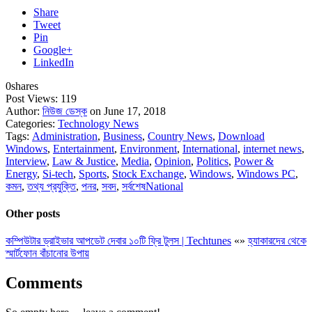
Share
Tweet
Pin
Google+
LinkedIn
0
shares
Post Views:
119
Author:
নিউজ ডেস্ক
on June 17, 2018
Categories:
Technology News
Tags:
Administration
,
Business
,
Country News
,
Download
Windows
,
Entertainment
,
Environment
,
International
,
internet news
,
Interview
,
Law & Justice
,
Media
,
Opinion
,
Politics
,
Power &
Energy
,
Si-tech
,
Sports
,
Stock Exchange
,
Windows
,
Windows PC
,
কমন
,
তথ্য প্রযুক্তি
,
পনর
,
সবদ
,
সর্বশেষNational
Other posts
কম্পিউটার ড্রাইভার আপডেট দেবার ১০টি ফ্রি টুলস | Techtunes
«
»
হ্যাকারদের থেকে
স্মার্টফোন বাঁচানোর উপায়
Comments