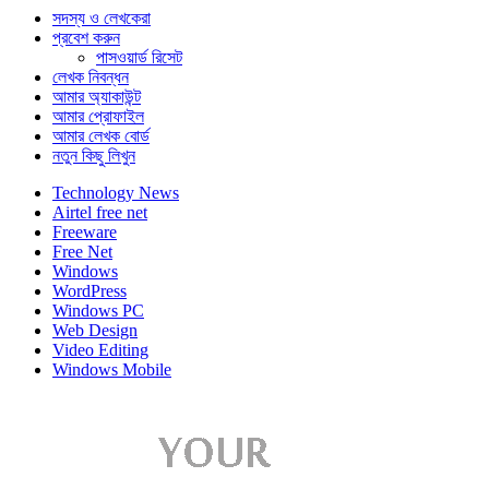
সদস্য ও লেখকেরা
প্রবেশ করুন
পাসওয়ার্ড রিসেট
লেখক নিবন্ধন
আমার অ্যাকাউন্ট
আমার প্রোফাইল
আমার লেখক বোর্ড
নতুন কিছু লিখুন
Technology News
Airtel free net
Freeware
Free Net
Windows
WordPress
Windows PC
Web Design
Video Editing
Windows Mobile