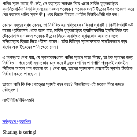
পানির স্বাদ আছে কী নেই, সে রহস্যের সমাধান নিয়ে এলো মার্কিন যুক্তরাষ্ট্রের
ক্যালিফোর্নিয়া বিশ্ববিদ্যালয়ের একদল গবেষক। গবেষক দলটি ইঁদুরের উপর গবেষণা করে
বের করলেন পানির স্বাদ কী। খবর বিজ্ঞান বিষয়ক পোর্টাল কিউরিওসিটি ডট কম।
কোনও বস্তুর স্বাদ কেমন, তা নির্ধারিত হয় মস্তিষ্কের ক্রিয়া দ্বারাই। কিউরিওসিটি ডট
কমের প্রতিবেদন থেকে জানা যায়, মার্কিন যুক্তরাষ্ট্রের ক্যালিফোর্নিয়া ইনস্টিটিউট অব
টেকনোলজির একদল গবেষক ইঁদুরের জিভে অবস্থিত স্বাদকোষ আর তার সঙ্গে
মস্তিষ্কের ক্রিয়া নিয়ে পরীক্ষা করেন। তাঁরা বিভিন্ন স্বাদকোষকে সাময়িকভাবে বন্ধ
রাখেন এবং ইঁদুরদের পানি খেতে দেন।
এ অবস্থায় দেখা যায়, যে স্বাদকোষগুলো পানির স্বাদে সাড়া দিচ্ছে, তা টক স্বাদের জন্য
নির্ধারিত। পরে সেই স্বাদকোষ বন্ধ করে ইঁদুরদের পানির পাশাপাশি প্রকৃতই স্বাদহীন
সিলিকন অয়েল পান করানো হয়। দেখা যায়, তাদের স্বাদকোষ কোনোটির স্বাদই ঠিকঠাক
নির্ধারণ করতে পারছে না।
তাহলে পানি কি টক গোত্রের স্বাদই বহন করে? বিজ্ঞানীদের এই মতকে ঘিরে জমছে
কৌতূহল।
লাস্টনিউজবিডি/এমবি
সর্বপ্রথম প্রকাশিত
Sharing is caring!