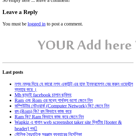
So empty here ... leave a comment!
Leave a Reply
You must be
logged in
to post a comment.
Last posts
নগদ নম্বর দিয়ে যে কারো নগদ একাউন্ট এর হাফ ইনফরমেশন বের করুন ওয়েবটুল
ব্যবহার করে ।
Mb ছাড়াই facebook চালান ছবিসহ
Ram এবং Rom এর মধ্যে পার্থক্য গুলো জেনে নিন
কম্পিউটার নেটওয়ার্ক (Computer Network) কি? জেনে নিন
রম (Rom) কি? রম কিভাবে কাজ করে
Ram কি? Ram কিভাবে কাজ করে জেনে নিন
Wapkiz এ বানান web screenshot taker site দ্বিতীয় [footer &
header] পব
মৌলিক বৈদ্যুতিক সরঞ্জাম ব্যবহারের নির্দেশিকা