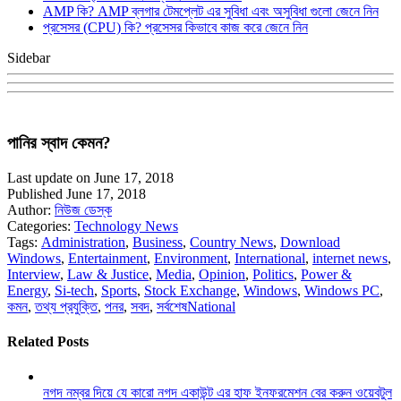
AMP কি? AMP ব্লগার টেমপ্লেট এর সুবিধা এবং অসুবিধা গুলো জেনে নিন
প্রসেসর (CPU) কি? প্রসেসর কিভাবে কাজ করে জেনে নিন
Sidebar
পানির স্বাদ কেমন?
Last update on June 17, 2018
Published June 17, 2018
Author:
নিউজ ডেস্ক
Categories:
Technology News
Tags:
Administration
,
Business
,
Country News
,
Download
Windows
,
Entertainment
,
Environment
,
International
,
internet news
,
Interview
,
Law & Justice
,
Media
,
Opinion
,
Politics
,
Power &
Energy
,
Si-tech
,
Sports
,
Stock Exchange
,
Windows
,
Windows PC
,
কমন
,
তথ্য প্রযুক্তি
,
পনর
,
সবদ
,
সর্বশেষNational
Related Posts
নগদ নম্বর দিয়ে যে কারো নগদ একাউন্ট এর হাফ ইনফরমেশন বের করুন ওয়েবটুল