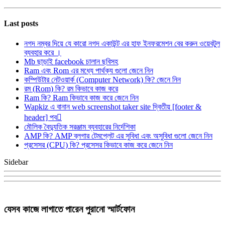
Last posts
নগদ নম্বর দিয়ে যে কারো নগদ একাউন্ট এর হাফ ইনফরমেশন বের করুন ওয়েবটুল
ব্যবহার করে ।
Mb ছাড়াই facebook চালান ছবিসহ
Ram এবং Rom এর মধ্যে পার্থক্য গুলো জেনে নিন
কম্পিউটার নেটওয়ার্ক (Computer Network) কি? জেনে নিন
রম (Rom) কি? রম কিভাবে কাজ করে
Ram কি? Ram কিভাবে কাজ করে জেনে নিন
Wapkiz এ বানান web screenshot taker site দ্বিতীয় [footer &
header] পব
মৌলিক বৈদ্যুতিক সরঞ্জাম ব্যবহারের নির্দেশিকা
AMP কি? AMP ব্লগার টেমপ্লেট এর সুবিধা এবং অসুবিধা গুলো জেনে নিন
প্রসেসর (CPU) কি? প্রসেসর কিভাবে কাজ করে জেনে নিন
Sidebar
যেসব কাজে লাগাতে পারেন পুরানো স্মার্টফোন