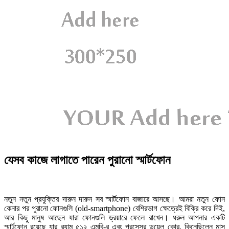
যেসব কাজে লাগাতে পারেন পুরানো স্মার্টফোন
নতুন নতুন প্রযুক্তির দারুন দারুন সব স্মার্টফোন বাজারে আসছে। আমরা নতুন ফোন
কেনার পর পুরানো ফোনগুলি (old-smartphone) বেশিরভাগ ক্ষেত্রেই বিক্রি করে দিই,
আর কিছু মানুষ আছেন যারা ফোনগুলি ড্রয়ারে ফেলে রাখেন। ধরুন আপনার একটি
স্মার্টফোন রয়েছে যার র‌্যাম ৫১২ এমবি-র এবং প্রসেসর ডুয়েল কোর, কিনেছিলেন মাস