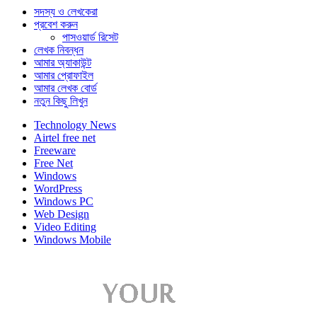
সদস্য ও লেখকেরা
প্রবেশ করুন
পাসওয়ার্ড রিসেট
লেখক নিবন্ধন
আমার অ্যাকাউন্ট
আমার প্রোফাইল
আমার লেখক বোর্ড
নতুন কিছু লিখুন
Technology News
Airtel free net
Freeware
Free Net
Windows
WordPress
Windows PC
Web Design
Video Editing
Windows Mobile