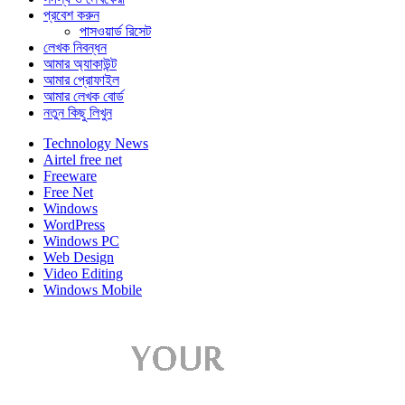
প্রবেশ করুন
পাসওয়ার্ড রিসেট
লেখক নিবন্ধন
আমার অ্যাকাউন্ট
আমার প্রোফাইল
আমার লেখক বোর্ড
নতুন কিছু লিখুন
Technology News
Airtel free net
Freeware
Free Net
Windows
WordPress
Windows PC
Web Design
Video Editing
Windows Mobile