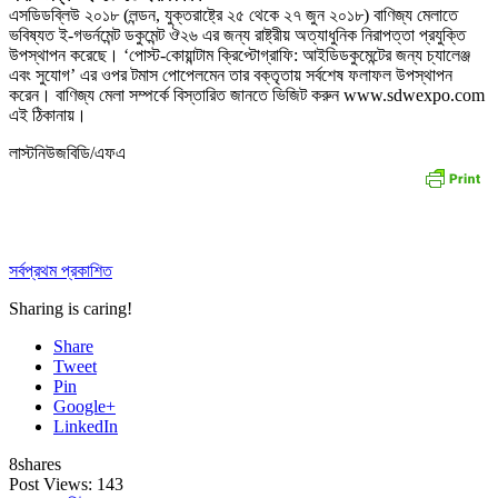
এসডিডব্লিউ ২০১৮ (লন্ডন, যুক্তরাষ্ট্রে ২৫ থেকে ২৭ জুন ২০১৮) বাণিজ্য মেলাতে
ভবিষ্যত ই-গভর্নমেন্ট ডকুমেন্ট ঔ২৬ এর জন্য রাষ্ট্রীয় অত্যাধুনিক নিরাপত্তা প্রযুক্তি
উপস্থাপন করেছে। ‘পোস্ট-কোয়ান্টাম ক্রিপ্টোগ্রাফি: আইডিডকুমেন্টের জন্য চ্যালেঞ্জ
এবং সুযোগ’ এর ওপর টমাস পোপেলমেন তার বক্তৃতায় সর্বশেষ ফলাফল উপস্থাপন
করেন। বাণিজ্য মেলা সম্পর্কে বিস্তারিত জানতে ভিজিট করুন www.sdwexpo.com
এই ঠিকানায়।
লাস্টনিউজবিডি/এফএ
সর্বপ্রথম প্রকাশিত
Sharing is caring!
Share
Tweet
Pin
Google+
LinkedIn
8
shares
Post Views:
143