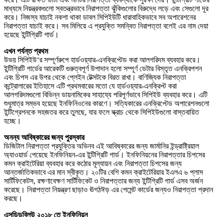
মাধ্যমে নিয়ন্ত্রকগুলো স্বতন্ত্রভাবে নিরাপত্তা ঝুঁকিগুলোর বিরুদ্ধে লড়ে এবং সেগুলো দূর
করে। নিজস্ব যাচাই নকশা থাকা ডাবল সিপিইউটি ধারাবাহিকভাবে সব অপারেশনের
নিরাপত্তা যাচাই করে। সব মিলিয়ে এ প্রযুক্তি সমন্বিত নিরাপত্তা বলেই এর নাম দেয়া
হয়েছে ইন্টিগ্রিটি গার্ড।
এখন পর্যন্ত প্রথম
উভয় সিপিইউ‘র সম্পূর্ণরুপে হার্ডওয়্যার-এনক্রিপ্টেড করা আলগরিদম ব্যবহার করে।
ইন্টিগ্রিটি গার্ডের আরেকটি গুরুত্বপূর্ণ উপাদান হলো সম্পূর্ণ ডেটার বিস্তৃত এনক্রিপশন
এবং চিপস এর উপর থেকে প্লেইন টেক্সটকে বিরত রাখা। বাণিজ্যিক নিরাপত্তা
কন্ট্রোলারের ইতিহাসে এটি প্রথমবারের মতো যে হার্ডওয়্যার-এনক্রিপ্ট করা
আলগরিদমগুলো বিভিন্ন ডায়নামিকের সাহায্যে পরিপূর্ণভাবে সিপিইউ ব্যবহার করে। এটি
শুধুমাত্র সম্ভব হয়েছে ইনফিনিওনের কারণে। সত্যিকারের এনক্রিপ্টেড অপারেশনগুলো
ইন্টিগ্রেশনকে সহজতর করে তুলছে, যার ফলে স্ক্রাচ থেকে সিপিইউগুলো বাস্তবায়িত
হচ্ছে।
অনন্য আবিষ্কারের জন্য পুরস্কার
ডিজিটাল নিরাপত্তা প্রযুক্তির অভিনব এই আবিষ্কারের জন্য জার্মানির ইন্ড্রাষ্ট্রিয়াল
অ্যাওয়ার্ড পেয়েছে ইনফিনিয়ন-এর ইন্টিগ্রিটি গার্ড। ইনফিনিয়নের নিরাপত্তার চিপসের
কমন ক্রাইটেরিয়া ব্যবহার করে কঠোর মূল্যায়ন এবং নিরাপত্তা চিপসের জন্য
আন্তর্জাতিকভাবে এর মান স্বীকৃত। ২০টির বেশি কমন ক্রাইটেরিয়ার ইএলএ ৬ প্লাস
সার্টিফিকেটস, রক্ষণাবেক্ষণ সার্টিফিকেট ও নিরাপত্তার জন্য ইন্টিগ্রিটি গার্ড এসব অর্জন
করেছে। নিরাপত্তা নিয়ন্ত্রণ ছাড়াও ঊগঠঈড় এর পেমেন্ট কার্ডের জন্যও নিরাপত্তা প্রদান
করছে।
এসডিডব্লিউ ২০১৮ তে ইনফিনিয়ন