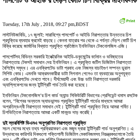
পাসপোর্ট ও আইডি’র দেড়শ কোটি চিপ বিক্রির মাইলফলক
Tuesday, 17th July , 2018, 09:27 pm,BDST
লাস্টনিউজবিডি, ১৭ জুলাই: সারাবিশ্বে পাসপোর্ট ও আইডি নিরাপত্তায় উন্নততর চিপ
প্রযুক্তির ব্যবহার ক্রমেই বাড়ছে। কেননা যাত্রার পর থেকে এ পর্যন্ত দেঁড়শ কোটি চিপ
বিক্রি করেছে জার্মানির বিখ্যাত প্রযুক্তি প্রতিষ্ঠান ইনফিনিয়ন টেকনোলজিস এজি।
পাসপোর্টসহ বিভিন্ন সরকারি ইলেক্ট্রনিক আইডি-ডকুমেন্টের বর্তমান ও ভবিষ্যতের
নিরাপত্তায় টেকসই সমাধান দেয় ইনফিনিয়ন। এ প্রযুক্তি জটিল ডিজিটাল নিরাপত্তা
বৈশিষ্ট্যে সমৃদ্ধ। এর এনক্রিপটেড ডাটা প্রবাহ এবং নিজস্ব যাচাইগুণ সম্পন্ন ডুয়াল
সিপিউ কোর। এমনকি আক্রমনকারীরা ডাটা সিগনাল পেলেও তা ব্যবহারের অনুপযুক্ত
এবং এনক্রিপটেড দেখতে পাবে। দীর্ঘমেয়াদী এবং উচ্চ ডাটা নিরাপত্তা দরকারি
অ্যাপ্লিকেশনের জন্য ইন্টিগ্রিটি গার্ড তৈরি করা হয়েছে।
ইনফিনিয়ন টেকনোলজিস’র চিপ কার্ড অ্যান্ড সিকিউরিটি বিভাগের প্রেসিডেন্ট থমাস রসটেক
বলেন, “বিশ্বের অন্যতম অ্যাডভান্সড প্রযুক্তি ইন্টিগ্রিটি গার্ডের মাধ্যমে আমরা
অপ্রতিদ্ব›দ্বী নিরাপত্তা সমাধান দেই। ইন্টিগ্রিটি গার্ড প্রযুক্তি নিয়ে আমরা গর্বিত।
চিপভিত্তিক নিরাপত্তায় আমরা একটি মানদন্ড দাড় করেছি।
দুই স্তরবিশিষ্ট ডিএনএ অনুপ্রাণিত নিরাপত্তা প্রযুক্তি
সচল সেলের মধ্যে তথ্য প্রক্রিয়াকরণ এবং মজুদ দ্বারা ইন্টিগ্রিটি গার্ড অনুপ্রাণিত। এ
উদ্ভাবনের কারিগরি দিকগুলো শক্তিশালী ডিজিটাল মেকানিজমসহ নিয়ন্ত্রকগুলোকে তৈরি
করে। এটি রক্ষিত ডাটা এবং মনিটর নিরাপত্তা ব্যবস্থাকে সুরক্ষা দেয়। ইন্টিগ্রিটি গার্ডের