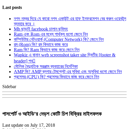
Last posts
নগদ নম্বর দিয়ে যে কারো নগদ একাউন্ট এর হাফ ইনফরমেশন বের করুন ওয়েবটুল
ব্যবহার করে ।
Mb ছাড়াই facebook চালান ছবিসহ
Ram এবং Rom এর মধ্যে পার্থক্য গুলো জেনে নিন
কম্পিউটার নেটওয়ার্ক (Computer Network) কি? জেনে নিন
রম (Rom) কি? রম কিভাবে কাজ করে
Ram কি? Ram কিভাবে কাজ করে জেনে নিন
Wapkiz এ বানান web screenshot taker site দ্বিতীয় [footer &
header] পব
মৌলিক বৈদ্যুতিক সরঞ্জাম ব্যবহারের নির্দেশিকা
AMP কি? AMP ব্লগার টেমপ্লেট এর সুবিধা এবং অসুবিধা গুলো জেনে নিন
প্রসেসর (CPU) কি? প্রসেসর কিভাবে কাজ করে জেনে নিন
Sidebar
পাসপোর্ট ও আইডি’র দেড়শ কোটি চিপ বিক্রির মাইলফলক
Last update on July 17, 2018