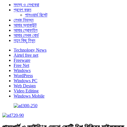
সদস্য ও লেখকেরা
প্রবেশ করুন
পাসওয়ার্ড রিসেট
লেখক নিবন্ধন
আমার অ্যাকাউন্ট
আমার প্রোফাইল
আমার লেখক বোর্ড
নতুন কিছু লিখুন
Technology News
Airtel free net
Freeware
Free Net
Windows
WordPress
Windows PC
Web Design
Video Editing
Windows Mobile