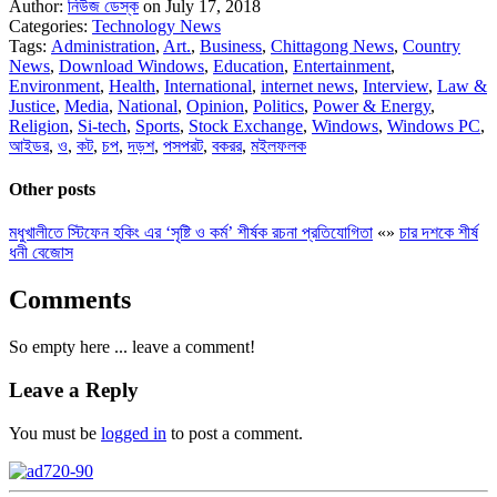
Author:
নিউজ ডেস্ক
on July 17, 2018
Categories:
Technology News
Tags:
Administration
,
Art.
,
Business
,
Chittagong News
,
Country
News
,
Download Windows
,
Education
,
Entertainment
,
Environment
,
Health
,
International
,
internet news
,
Interview
,
Law &
Justice
,
Media
,
National
,
Opinion
,
Politics
,
Power & Energy
,
Religion
,
Si-tech
,
Sports
,
Stock Exchange
,
Windows
,
Windows PC
,
আইডর
,
ও
,
কট
,
চপ
,
দড়শ
,
পসপরট
,
বকরর
,
মইলফলক
Other posts
মধুখালীতে স্টিফেন হকিং এর ‘সৃষ্টি ও কর্ম’ শীর্ষক রচনা প্রতিযোগিতা
«
»
চার দশকে শীর্ষ
ধনী বেজোস
Comments
So empty here ... leave a comment!
Leave a Reply
You must be
logged in
to post a comment.