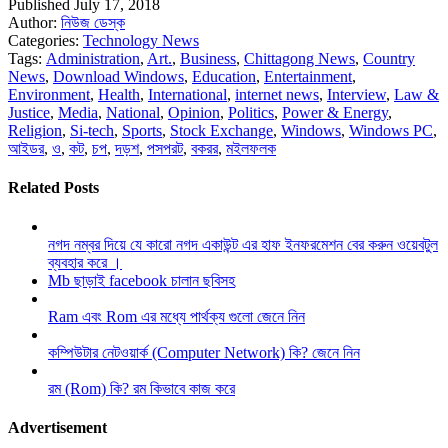
Published July 17, 2018
Author:
নিউজ ডেস্ক
Categories:
Technology News
Tags:
Administration
,
Art.
,
Business
,
Chittagong News
,
Country
News
,
Download Windows
,
Education
,
Entertainment
,
Environment
,
Health
,
International
,
internet news
,
Interview
,
Law &
Justice
,
Media
,
National
,
Opinion
,
Politics
,
Power & Energy
,
Religion
,
Si-tech
,
Sports
,
Stock Exchange
,
Windows
,
Windows PC
,
আইডর
,
ও
,
কট
,
চপ
,
দড়শ
,
পসপরট
,
বকরর
,
মইলফলক
Related Posts
নগদ নম্বর দিয়ে যে কারো নগদ একাউন্ট এর হাফ ইনফরমেশন বের করুন ওয়েবটুল
ব্যবহার করে ।
Mb ছাড়াই facebook চালান ছবিসহ
Ram এবং Rom এর মধ্যে পার্থক্য গুলো জেনে নিন
কম্পিউটার নেটওয়ার্ক (Computer Network) কি? জেনে নিন
রম (Rom) কি? রম কিভাবে কাজ করে
Advertisement