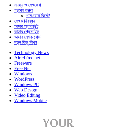
সদস্য ও লেখকেরা
প্রবেশ করুন
পাসওয়ার্ড রিসেট
লেখক নিবন্ধন
আমার অ্যাকাউন্ট
আমার প্রোফাইল
আমার লেখক বোর্ড
নতুন কিছু লিখুন
Technology News
Airtel free net
Freeware
Free Net
Windows
WordPress
Windows PC
Web Design
Video Editing
Windows Mobile