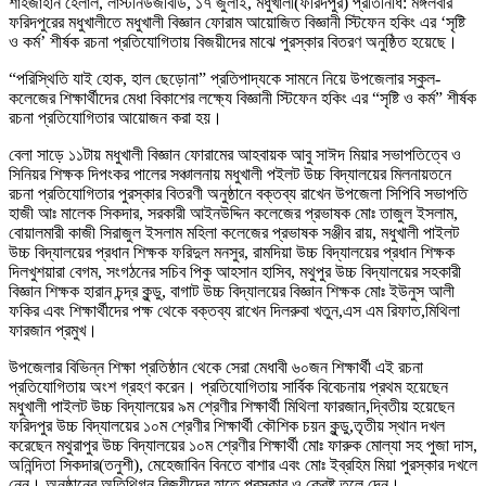
শাহজাহান হেলাল, লাস্টনিউজবিডি, ১৭ জুলাই, মধুখালী(ফরিদপুর) প্রতিনিধি: মঙ্গলবার
ফরিদপুরের মধুখালীতে মধুখালী বিজ্ঞান ফোরাম আয়োজিত বিজ্ঞানী স্টিফেন হকিং এর ‘সৃষ্টি
ও কর্ম’ শীর্ষক রচনা প্রতিযোগিতায় বিজয়ীদের মাঝে পুরস্কার বিতরণ অনুষ্ঠিত হয়েছে।
“পরিস্থিতি যাই হোক, হাল ছেড়োনা” প্রতিপাদ্যকে সামনে নিয়ে উপজেলার স্কুল-
কলেজের শিক্ষার্থীদের মেধা বিকাশের লক্ষ্যে বিজ্ঞানী স্টিফেন হকিং এর “সৃষ্টি ও কর্ম” শীর্ষক
রচনা প্রতিযোগিতার আয়োজন করা হয়।
বেলা সাড়ে ১১টায় মধুখালী বিজ্ঞান ফোরামের আহবায়ক আবু সাঈদ মিয়ার সভাপতিত্বে ও
সিনিয়র শিক্ষক দিপংকর পালের সঞ্চালনায় মধুখালী পইলট উচ্চ বিদ্যালয়ের মিলনায়তনে
রচনা প্রতিযোগিতার পুরস্কার বিতরণী অনুষ্ঠানে বক্তব্য রাখেন উপজেলা সিপিবি সভাপতি
হাজী আঃ মালেক সিকদার, সরকারী আইনউদ্দিন কলেজের প্রভাষক মোঃ তাজুল ইসলাম,
বোয়ালমারী কাজী সিরাজুল ইসলাম মহিলা কলেজের প্রভাষক সঞ্জীব রায়, মধুখালী পাইলট
উচ্চ বিদ্যালয়ের প্রধান শিক্ষক ফরিদুল মনসুর, রামদিয়া উচ্চ বিদ্যালয়ের প্রধান শিক্ষক
দিলখুশয়ারা বেগম, সংগঠনের সচিব পিকু আহসান হাসিব, মথুপুর উচ্চ বিদ্যালয়ের সহকারী
বিজ্ঞান শিক্ষক হারান চন্দ্র কুন্ডু, বাগাট উচ্চ বিদ্যালয়ের বিজ্ঞান শিক্ষক মোঃ ইউনুস আলী
ফকির এবং শিক্ষার্থীদের পক্ষ থেকে বক্তব্য রাখেন দিলরুবা খতুন,এস এম রিফাত,মিথিলা
ফারজান প্রমুখ।
উপজেলার বিভিন্ন শিক্ষা প্রতিষ্ঠান থেকে সেরা মেধাবী ৬০জন শিক্ষার্থী এই রচনা
প্রতিযোগিতায় অংশ গ্রহণ করেন। প্রতিযোগিতায় সার্বিক বিবেচনায় প্রথম হয়েছেন
মধুখালী পাইলট উচ্চ বিদ্যালয়ের ৯ম শ্রেণীর শিক্ষার্থী মিথিলা ফারজান,দ্বিতীয় হয়েছেন
ফরিদপুর উচ্চ বিদ্যালয়ের ১০ম শ্রেণীর শিক্ষার্থী কৌশিক চয়ন কুন্ডু,তৃতীয় স্থান দখল
করেছেন মথুরাপুর উচ্চ বিদ্যালয়ের ১০ম শ্রেণীর শিক্ষার্থী মোঃ ফারুক মোল্যা সহ পুজা দাস,
অনিন্দিতা সিকদার(তনুশী), মেহেজাবিন বিনতে বাশার এবং মোঃ ইব্রহিম মিয়া পুরস্কার দখলে
নেন। অনুষ্ঠানের অতিথিগন বিজয়ীদের হাতে পুরস্কার ও ক্রেষ্ট তুলে দেন।