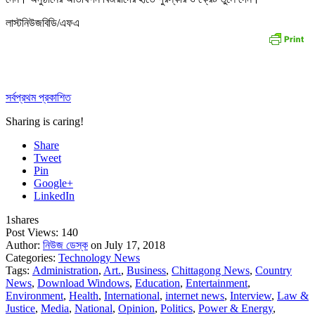
লাস্টনিউজবিডি/এফএ
সর্বপ্রথম প্রকাশিত
Sharing is caring!
Share
Tweet
Pin
Google+
LinkedIn
1
shares
Post Views:
140
Author:
নিউজ ডেস্ক
on July 17, 2018
Categories:
Technology News
Tags:
Administration
,
Art.
,
Business
,
Chittagong News
,
Country
News
,
Download Windows
,
Education
,
Entertainment
,
Environment
,
Health
,
International
,
internet news
,
Interview
,
Law &
Justice
,
Media
,
National
,
Opinion
,
Politics
,
Power & Energy
,