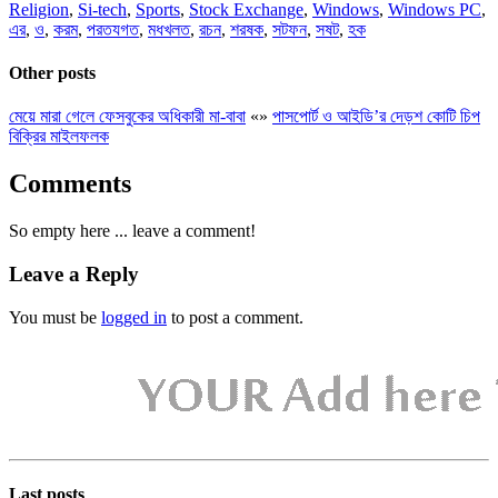
Religion
,
Si-tech
,
Sports
,
Stock Exchange
,
Windows
,
Windows PC
,
এর
,
ও
,
করম
,
পরতযগত
,
মধখলত
,
রচন
,
শরষক
,
সটফন
,
সষট
,
হক
Other posts
মেয়ে মারা গেলে ফেসবুকের অধিকারী মা-বাবা
«
»
পাসপোর্ট ও আইডি’র দেড়শ কোটি চিপ
বিক্রির মাইলফলক
Comments
So empty here ... leave a comment!
Leave a Reply
You must be
logged in
to post a comment.
Last posts