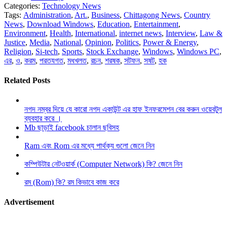
Categories:
Technology News
Tags:
Administration
,
Art.
,
Business
,
Chittagong News
,
Country
News
,
Download Windows
,
Education
,
Entertainment
,
Environment
,
Health
,
International
,
internet news
,
Interview
,
Law &
Justice
,
Media
,
National
,
Opinion
,
Politics
,
Power & Energy
,
Religion
,
Si-tech
,
Sports
,
Stock Exchange
,
Windows
,
Windows PC
,
এর
,
ও
,
করম
,
পরতযগত
,
মধখলত
,
রচন
,
শরষক
,
সটফন
,
সষট
,
হক
Related Posts
নগদ নম্বর দিয়ে যে কারো নগদ একাউন্ট এর হাফ ইনফরমেশন বের করুন ওয়েবটুল
ব্যবহার করে ।
Mb ছাড়াই facebook চালান ছবিসহ
Ram এবং Rom এর মধ্যে পার্থক্য গুলো জেনে নিন
কম্পিউটার নেটওয়ার্ক (Computer Network) কি? জেনে নিন
রম (Rom) কি? রম কিভাবে কাজ করে
Advertisement