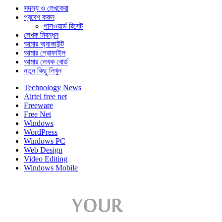
সদস্য ও লেখকেরা
প্রবেশ করুন
পাসওয়ার্ড রিসেট
লেখক নিবন্ধন
আমার অ্যাকাউন্ট
আমার প্রোফাইল
আমার লেখক বোর্ড
নতুন কিছু লিখুন
Technology News
Airtel free net
Freeware
Free Net
Windows
WordPress
Windows PC
Web Design
Video Editing
Windows Mobile