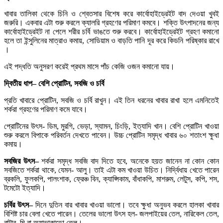
খাবার তালিকা থেকে চিনি ও শ্বেতসার বিশেষ করে কার্বোহাইড্রেইট বাদ দেওয়া খুবই
জরুরি। একবার এটা শুরু করলে ক্যালরি গ্রহণের পরিমাণ কমবে। শক্তি উৎপাদনের জন্য
কার্বোহাইড্রেইট না পেলে শরীর চর্বি ভাঙতে শুরু করবে। কার্বোহাইড্রেইট গ্রহণ কমানো
হলে তা ইন্সুলিনের মাত্রাও কমায়, সোডিয়াম ও বাড়তি পানি দূর করে কিডনি পরিষ্কার রাখে
।
এই পদ্ধতি অনুসরণ করেই প্রথম মাসে পাঁচ কেজি ওজন কমানো যায়।
দ্বিতীয়
ধাপ
–
বেশি
প্রোটিন
,
সবজি
ও
চর্বি
প্রতি খাবারে প্রোটিন, সবজি ও চর্বি রাখুন। এই তিন ধরনের খাবার রাখা হলে এমনিতেই
শর্করা গ্রহণের পরিমাণ কমে যাবে।
প্রোটিনের উৎস- ডিম, মুরগি, ভেড়া, স্যামন, চিংড়ি, ইত্যাদি খান। বেশি প্রোটিন খাওয়া
শুরু করলে বিপাকে পরিবর্তন দেখতে পাবেন। উচ্চ প্রোটিন সমৃদ্ধ খাবার ৬০ শতাংশ ক্ষুধা
কমায়।
সবজির
উৎস
–
শর্করা সমৃদ্ধ সবজি বাদ দিতে হবে, অনেকে হয়ত জানেন না কোন কোন
সবজিতে শর্করা থাকে, যেমন- আলু। তাই এটা কম খাওয়া উচিত। নির্দ্বিধায় খেতে পারেন
ব্রকলি, ফুলকপি, পালংশাক, ফ্রেঞ্চ বিন, ক্যাপ্সিকাম, বাঁধাকপি, মাশরুম, লেটুস, কপি, শস,
টমেটো ইত্যাদি।
চর্বির
উৎস
–
দিনে দুতিন বার খাবার খাওয়া ভালো। তবে ক্ষুধা অনুভব করলে হালকা খাবার
বিশিষ্ট চার বেলা খেতে পারেন। তেলের ভালো উৎস হল- জলপাইয়ের তেল, নারিকেল তেল,
বাটার, ঘি বা অ্যাভাকাডো তেল।