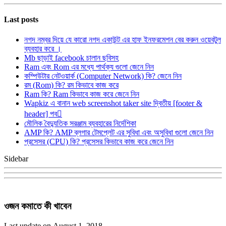
Last posts
নগদ নম্বর দিয়ে যে কারো নগদ একাউন্ট এর হাফ ইনফরমেশন বের করুন ওয়েবটুল
ব্যবহার করে ।
Mb ছাড়াই facebook চালান ছবিসহ
Ram এবং Rom এর মধ্যে পার্থক্য গুলো জেনে নিন
কম্পিউটার নেটওয়ার্ক (Computer Network) কি? জেনে নিন
রম (Rom) কি? রম কিভাবে কাজ করে
Ram কি? Ram কিভাবে কাজ করে জেনে নিন
Wapkiz এ বানান web screenshot taker site দ্বিতীয় [footer &
header] পব
মৌলিক বৈদ্যুতিক সরঞ্জাম ব্যবহারের নির্দেশিকা
AMP কি? AMP ব্লগার টেমপ্লেট এর সুবিধা এবং অসুবিধা গুলো জেনে নিন
প্রসেসর (CPU) কি? প্রসেসর কিভাবে কাজ করে জেনে নিন
Sidebar
ওজন কমাতে কী খাবেন
Last update on August 1, 2018