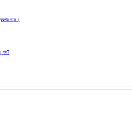
ব্যবহার করে ।
r] পব