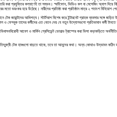
তৈরি করা প্রযুক্তির কল্যাণেই তা সম্ভব। স্মার্টফোন, ভিডিও কল বা মেসেজিং অ্যাপ দিয়
রের মতো ভয়ংকর হয়ে উঠেছে। নারীদের প্রতিষ্ঠা করা প্রতিষ্ঠান মাত্র ২ শতাংশ বিনিয়োগ প
নে টেক জায়ান্টদের আধিপত্য। স্টার্টআপ বিশেষ করে ইন্টারনেট গ্রাহক ব্যবসার সঙ্গে জড়ি
 ফেসবুক তাদের কর্মীদের এত বেতন দেয় যে নতুন উদ্যোগগুলো প্রতিভাবান কর্মী টানতে প
বাসনবিরোধী আবেগ ও মার্কিন প্রেসিডেন্ট ডোনাল্ড ট্রাম্পের করা ভিসা কড়াকড়িতে অর্থনীতি
্রতিদ্বন্দ্বী টেক হাবগুলো বাড়তে থাকে, তবে তা আনন্দের কথা। অন্য কোথাও উদ্ভাবন কঠিন