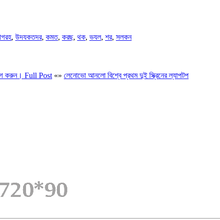
গরহ
,
উদযকতদর
,
কমত
,
করছ
,
থক
,
ভযল
,
শর
,
সলকন
গ করুন। Full Post
«
»
লেনোভো আনলো বিশ্বে প্রথম দুই স্ক্রিনের ল্যাপটপ