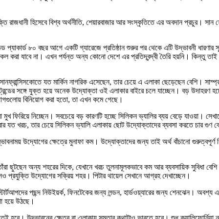
রযুক্তি রাজধানী হিসেবে বিশ্ব অর্থনীতি, শেয়ারবাজার আর সংস্কৃতিতে এর অবদান প্রচুর। সান 
যাকার্ড ৮০ বছর আগে একটি গ্যারেজে প্রতিষ্ঠান শুরুর পর থেকে এটি উদ্ভাবনী ধারণার সূত
কল করা যাবে না। এখন পর্যন্ত অন্য কোনো দেশে এর প্রতিদ্বন্দ্বী তৈরি হয়নি। কিন্তু ত
ে সানফ্রান্সিসকোতে যত মার্কিন নাগরিক এসেছেন, তার চেয়ে এ এলাকা ছেড়েছেন বেশি। সাম্
রেন্ডের সঙ্গে যুক্ত হয়ে অনেক উদ্যোক্তা ওই এলাকার বাইরে চলে যাচ্ছেন। বড় উদাহরণ হচ্ছ
দ্যোগগুলোয় বিনিয়োগ করা হতো, তা এখন কমে গেছে।
 মুখ ফিরিয়ে নিচ্ছেন। সবচেয়ে বড় কারণটি হচ্ছে সিলিকন ভ্যালির ব্যয় বেড়ে যাওয়া। সেখা
র করার যত খরচ, তার চেয়ে সিলিকন ভ্যালি এলাকায় ছোট উদ্যোক্তাদের ব্যবসা করতে চার গুণ 
ভাবনাময় উদ্যোগের ক্ষেত্রে মুনাফা কম। উদ্যোক্তাদের জন্য তাই অর্থ বাঁচানো গুরুত্বপূর্
তাঁরা ছুটছেন অন্য শহরের দিকে, যেখানে খরচ তুলনামূলকভাবে কম আর ব্যবসায়িক সুবিধা বেশ
লেসও প্রযুক্তি উদ্যোগের সক্রিয় শহর। পিটার থায়েল সেখানে আগ্রহ দেখাচ্ছেন।
া স্টার্টআপদের পছন্দ নিউইয়র্ক, ফিনটেকের জন্য লন্ডন, হার্ডওয়্যারের জন্য শেনঝেন। অব
গা হয়ে উঠছে।
হবে। উদ্ভাবনের ক্ষেত্র বা এলাকায় সমতার কথাটাও ভাবতে হবে। শুধু ক্যালিফোর্নিয়া নয়, 