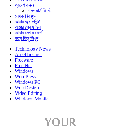
প্রবেশ করুন
পাসওয়ার্ড রিসেট
লেখক নিবন্ধন
আমার অ্যাকাউন্ট
আমার প্রোফাইল
আমার লেখক বোর্ড
নতুন কিছু লিখুন
Technology News
Airtel free net
Freeware
Free Net
Windows
WordPress
Windows PC
Web Design
Video Editing
Windows Mobile