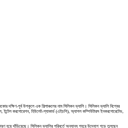
কোর দক্ষিণ-পূর্ব উপকূলে এক শিল্পাঞ্চলের নাম সিলিকন ভ্যালি। সিলিকন ভ্যালি বিশ্বের
ুগল, ইন্টেল করপোরেশন, হিউলেট-প্যাকার্ড (এইচপি), অ্যাপল কম্পিউটারস ইনকরপোরেটেড,
ারণ হয়ে দাঁড়িয়েছে। সিলিকন ভ্যালির পরিবর্তে অন্যান্য শহরে উদ্যোগ গড়ে তুলছেন