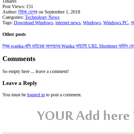
1
shares
Post Views:
151
Author:
নিউজ ডেস্ক
on September 1, 2018
Categories:
Technology News
Tags:
Download Windows
,
internet news
,
Windows
,
Windows PC
,
আ
Other posts
প্রিয় wapka-বাসি ভাইয়েরা আপনাদের Wapka সাইটেই URL Shortener সার্ভিস যো
Comments
So empty here ... leave a comment!
Leave a Reply
You must be
logged in
to post a comment.