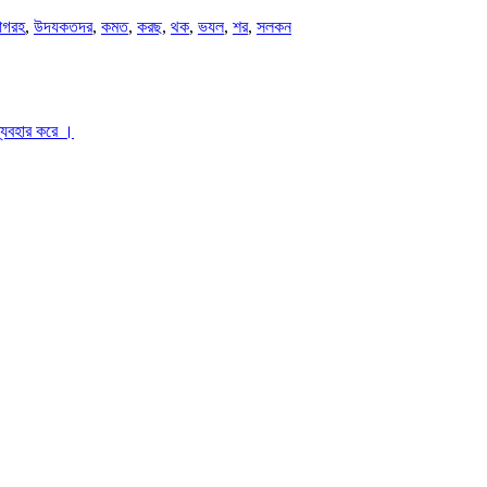
গরহ
,
উদযকতদর
,
কমত
,
করছ
,
থক
,
ভযল
,
শর
,
সলকন
ব্যবহার করে ।