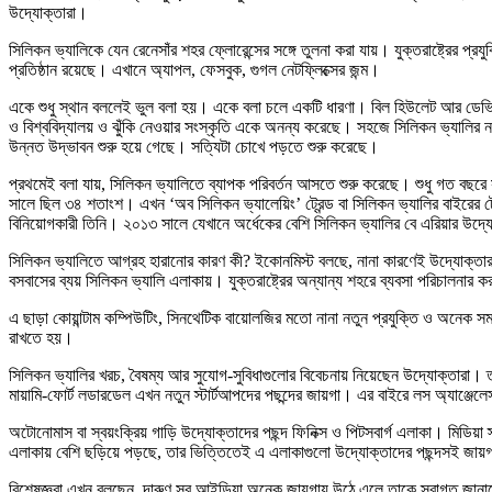
উদ্যোক্তারা।
সিলিকন ভ্যালিকে যেন রেনেসাঁর শহর ফ্লোরেন্সের সঙ্গে তুলনা করা যায়। যুক্তরাষ্ট্রের প্
প্রতিষ্ঠান রয়েছে। এখানে অ্যাপল, ফেসবুক, গুগল নেটফ্লিক্সের জন্ম।
একে শুধু স্থান বললেই ভুল বলা হয়। একে বলা চলে একটি ধারণা। বিল হিউলেট আর ডেভিড প্
ও বিশ্ববিদ্যালয় ও ঝুঁকি নেওয়ার সংস্কৃতি একে অনন্য করেছে। সহজে সিলিকন ভ্যালির ন
উন্নত উদ্ভাবন শুরু হয়ে গেছে। সত্যিটা চোখে পড়তে শুরু করেছে।
প্রথমেই বলা যায়, সিলিকন ভ্যালিতে ব্যাপক পরিবর্তন আসতে শুরু করেছে। শুধু গত বছর
সালে ছিল ৩৪ শতাংশ। এখন ‘অব সিলিকন ভ্যালেয়িং’ ট্রেন্ড বা সিলিকন ভ্যালির বাইরের ট্
বিনিয়োগকারী তিনি। ২০১৩ সালে যেখানে অর্ধেকের বেশি সিলিকন ভ্যালির বে এরিয়ার উ
সিলিকন ভ্যালিতে আগ্রহ হারানোর কারণ কী? ইকোনমিস্ট বলছে, নানা কারণেই উদ্যোক্তারা
বসবাসের ব্যয় সিলিকন ভ্যালি এলাকায়। যুক্তরাষ্ট্রের অন্যান্য শহরে ব্যবসা পরিচালনা
এ ছাড়া কোয়ান্টাম কম্পিউটিং, সিনথেটিক বায়োলজির মতো নানা নতুন প্রযুক্তি ও অনেক সম্
রাখতে হয়।
সিলিকন ভ্যালির খরচ, বৈষম্য আর সুযোগ-সুবিধাগুলোর বিবেচনায় নিয়েছেন উদ্যোক্তারা। 
মায়ামি-ফোর্ট লডারডেল এখন নতুন স্টার্টআপদের পছন্দের জায়গা। এর বাইরে লস অ্যাঞ্জে
অটোনোমাস বা স্বয়ংক্রিয় গাড়ি উদ্যোক্তাদের পছন্দ ফিনিক্স ও পিটসবার্গ এলাকা। মিডিয়
এলাকায় বেশি ছড়িয়ে পড়ছে, তার ভিত্তিতেই এ এলাকাগুলো উদ্যোক্তাদের পছন্দসই জায়
বিশেষজ্ঞরা এখন বলছেন, দারুণ সব আইডিয়া অনেক জায়গায় উঠে এলে তাকে স্বাগত জানাতেই 