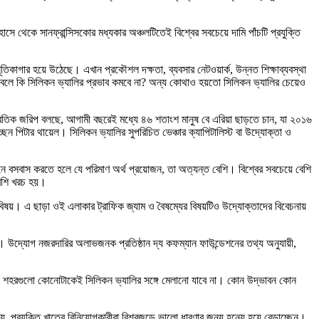
হোসে থেকে সানফ্রান্সিসকোর মধ্যকার অঞ্চলটিতেই বিশ্বের সবচেয়ে দামি পাঁচটি প্রযুক্তি
িকাগার হয়ে উঠেছে। এখান প্রকৌশল দক্ষতা, ব্যবসার নেটওয়ার্ক, উন্নত শিক্ষাব্যবস্থা
াই বলে কি সিলিকন ভ্যালির প্রভাব কমবে না? অন্য কোথাও হয়তো সিলিকন ভ্যালির চেয়েও
প্রতিক জরিপ বলছে, আগামী বছরেই মধ্যে ৪৬ শতাংশ মানুষ বে এরিয়া ছাড়তে চান, যা ২০১৬
েন পিটার থায়েল। সিলিকন ভ্যালির সুপরিচিত ভেঞ্চার ক্যাপিটালিস্ট বা উদ্যোক্তা ও
নে বসবাস করতে হলে যে পরিমাণ অর্থ প্রয়োজন, তা অত্যন্ত বেশি। বিশ্বের সবচেয়ে বেশি
বেশি খরচ হয়।
ণ বিষয়। এ ছাড়া ওই এলাকার ট্রাফিক জ্যাম ও বৈষম্যের বিষয়টিও উদ্যোক্তাদের বিবেচনায়
ি। উদ্যোগ নজরদারির অলাভজনক প্রতিষ্ঠান দ্য কফম্যান ফাউন্ডেশনের তথ্য অনুযায়ী,
শ্য এ শহরগুলো কোনোটাকেই সিলিকন ভ্যালির সঙ্গে মেলানো যাবে না। কোন উদ্ভাবন কোন
প্রযুক্তি খাতের বিনিয়োগকারীরা বিশ্বজুড়ে ভালো ধারণার জন্য হন্যে হয়ে বেড়াচ্ছেন।