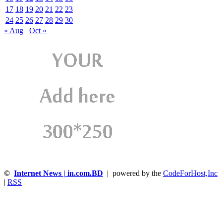
17
18
19
20
21
22
23
24
25
26
27
28
29
30
« Aug
Oct »
©
Internet News | in.com.BD
| powered by the
CodeForHost,Inc
|
RSS