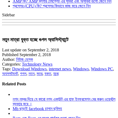
AMP কি? AMP ব্লগার টেমপ্লেট এর সুবিধা এবং অসুবিধা গুলো জেনে নিন
প্রসেসর (CPU) কি? প্রসেসর কিভাবে কাজ করে জেনে নিন
Sidebar
নতুন মাত্রা যুক্ত হচ্ছে গুগল অ্যাসিস্ট্যান্টে
Last update on September 2, 2018
Published September 2, 2018
Author:
নিউজ ডেস্ক
Categories:
Technology News
Tags:
Download Windows
,
internet news
,
Windows
,
Windows PC
,
অযসসটযনট
,
গগল
,
নতন
,
মতর
,
যকত
,
হচছ
Related Posts
নগদ নম্বর দিয়ে যে কারো নগদ একাউন্ট এর হাফ ইনফরমেশন বের করুন ওয়েবটুল
ব্যবহার করে ।
Mb ছাড়াই facebook চালান ছবিসহ