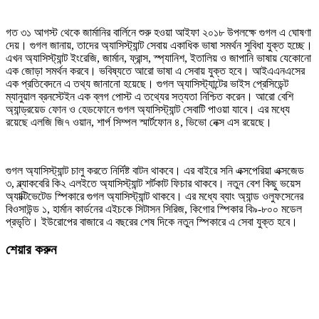
গত ৩১ আগস্ট থেকে জার্মানির বার্লিনে শুরু হওয়া আইফা ২০১৮ উপলক্ষে গুগল এ ঘোষণা
দেয়। গুগল জানায়, তাদের অ্যাসিস্ট্যান্ট সেবায় একাধিক ভাষা সমর্থন সুবিধা যুক্ত হচ্ছে।
এখন অ্যাসিস্ট্যান্ট ইংরেজি, জার্মান, ফ্রান্স, স্প্যানিশ, ইতালিয় ও জাপানি ভাষায় যেকোনো
এক জোড়া সমর্থন করবে। ভবিষ্যতে আরো ভাষা এ সেবায় যুক্ত হবে। আইএএনএসের
এক প্রতিবেদনে এ তথ্য জানানো হয়েছে। গুগল অ্যাসিস্ট্যান্টের ভাইস প্রেসিডেন্ট
ম্যানুয়াল ব্রনস্টেইন এক ব্লগ পোস্ট এ তথ্যের সত্যতা নিশ্চিত করেন। আরো বেশি
অ্যান্ড্রয়েড ফোন ও হেডফোনে গুগল অ্যাসিস্ট্যান্ট সেবাটি পাওয়া যাবে। এর মধ্যে
রয়েছে এলজি জি৭ ওয়ান, শার্প সিম্পল স্মার্টফোন ৪, ভিভো নেক্স এস রয়েছে।
গুগল অ্যাসিস্ট্যান্ট চালু করতে নির্দিষ্ট বাটন থাকবে। এর বাইরে সনি এক্সপেরিয়া এক্সজেড
৩, ব্ল্যাকবেরি কি২ এলইতে অ্যাসিস্ট্যান্ট শর্টকাট ফিচার থাকবে। নতুন বেশ কিছু ভয়েস
অ্যাক্টিভেটেড স্পিকারে গুগল অ্যাসিস্ট্যান্ট থাকবে। এর মধ্যে ব্যাং অ্যান্ড ওলুফসেনের
বিওসাউন্ড ১, হার্মান কার্ডনের এইচকে সিটাসন সিরিজ, কিগোর স্পিকার বি৯-৮০০ মডেল
প্রভৃতি। ইউরোপের বাজারে এ বছরের শেষ দিকে নতুন স্পিকারে এ সেবা যুক্ত হবে।
শেয়ার করুন