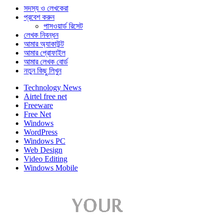
সদস্য ও লেখকেরা
প্রবেশ করুন
পাসওয়ার্ড রিসেট
লেখক নিবন্ধন
আমার অ্যাকাউন্ট
আমার প্রোফাইল
আমার লেখক বোর্ড
নতুন কিছু লিখুন
Technology News
Airtel free net
Freeware
Free Net
Windows
WordPress
Windows PC
Web Design
Video Editing
Windows Mobile