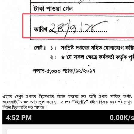
এইবার দেখুন উপরের স্ক্রিনশটের চালান ফরমের মত আমি উপরে সবকিছু অর্থাৎ
ওয়েবসাইটে সকল তথ্য পূরণ করেছি। তারপর “Verify” বাটনে ক্লিক করার পর দেখুন
নিচের স্ক্রিনশটের মত আসছে।