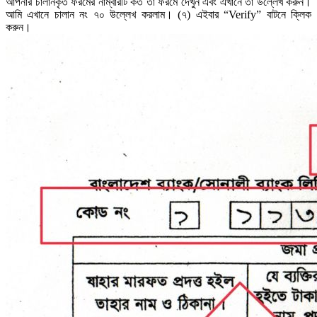
আপনার চালানকৃত ফরমের নাম্বারটি কত তা ফরমে দেখুন এবং এখানে তা উল্লেখ করুন।
আমি এখানে চালান নং ৭০ উল্লেখ করলাম। (৭) এইবার “Verify” বাটনে ক্লিক
করুন।