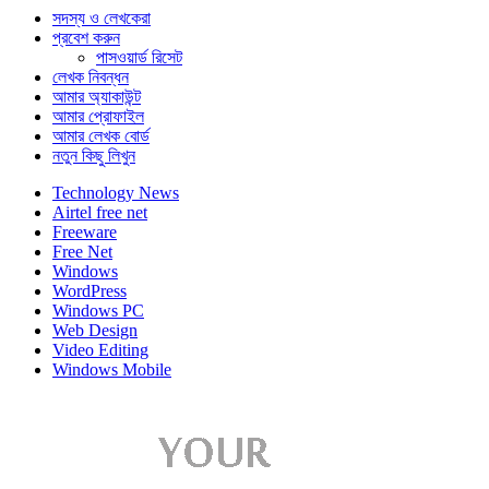
সদস্য ও লেখকেরা
প্রবেশ করুন
পাসওয়ার্ড রিসেট
লেখক নিবন্ধন
আমার অ্যাকাউন্ট
আমার প্রোফাইল
আমার লেখক বোর্ড
নতুন কিছু লিখুন
Technology News
Airtel free net
Freeware
Free Net
Windows
WordPress
Windows PC
Web Design
Video Editing
Windows Mobile