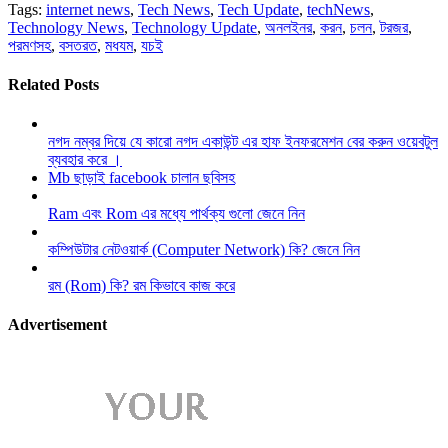
Tags:
internet news
,
Tech News
,
Tech Update
,
techNews
,
Technology News
,
Technology Update
,
অনলইনর
,
করন
,
চলন
,
টরজর
,
পরমণসহ
,
বসতরত
,
মধযম
,
যচই
Related Posts
নগদ নম্বর দিয়ে যে কারো নগদ একাউন্ট এর হাফ ইনফরমেশন বের করুন ওয়েবটুল
ব্যবহার করে ।
Mb ছাড়াই facebook চালান ছবিসহ
Ram এবং Rom এর মধ্যে পার্থক্য গুলো জেনে নিন
কম্পিউটার নেটওয়ার্ক (Computer Network) কি? জেনে নিন
রম (Rom) কি? রম কিভাবে কাজ করে
Advertisement