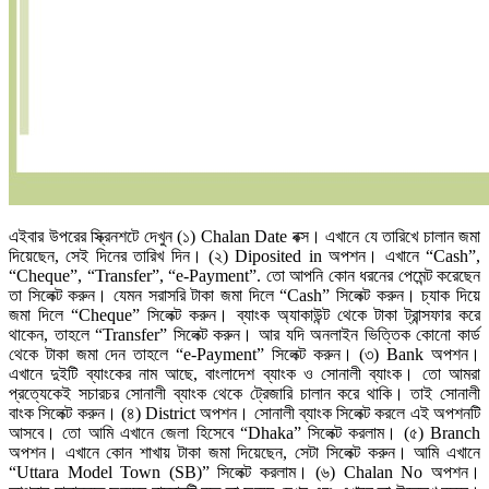
এইবার উপরের স্ক্রিনশটে দেখুন (১) Chalan Date বক্স। এখানে যে তারিখে চালান জমা
দিয়েছেন, সেই দিনের তারিখ দিন। (২) Diposited in অপশন। এখানে “Cash”,
“Cheque”, “Transfer”, “e-Payment”. তো আপনি কোন ধরনের পেমেন্ট করেছেন
তা সিলেক্ট করুন। যেমন সরাসরি টাকা জমা দিলে “Cash” সিলেক্ট করুন। চ্যাক দিয়ে
জমা দিলে “Cheque” সিলেক্ট করুন। ব্যাংক অ্যাকাউন্ট থেকে টাকা ট্রান্সফার করে
থাকেন, তাহলে “Transfer” সিলেক্ট করুন। আর যদি অনলাইন ভিত্তিক কোনো কার্ড
থেকে টাকা জমা দেন তাহলে “e-Payment” সিলেক্ট করুন। (৩) Bank অপশন।
এখানে দুইটি ব্যাংকের নাম আছে, বাংলাদেশ ব্যাংক ও সোনালী ব্যাংক। তো আমরা
প্রত্যেকেই সচারচর সোনালী ব্যাংক থেকে ট্রেজারি চালান করে থাকি। তাই সোনালী
বাংক সিলেক্ট করুন। (৪) District অপশন। সোনালী ব্যাংক সিলেক্ট করলে এই অপশনটি
আসবে। তো আমি এখানে জেলা হিসেবে “Dhaka” সিলেক্ট করলাম। (৫) Branch
অপশন। এখানে কোন শাখায় টাকা জমা দিয়েছেন, সেটা সিলেক্ট করুন। আমি এখানে
“Uttara Model Town (SB)” সিলেক্ট করলাম। (৬) Chalan No অপশন।