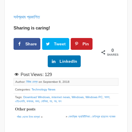
সর্বপ্রথম প্রকাশিত
Sharing is caring!
Share
Tweet
Pin
0
SHARES
Google+
LinkedIn
Post Views:
129
Author:
নিউজ ডেস্ক
on September 8, 2018
Categories:
Technology News
Tags:
Download Windows
,
internet news
,
Windows
,
Windows PC
,
আনত
,
এইচএমডি
,
কযমরর
,
নকয়
,
নোকিয়া
,
পচ
,
পর
,
ফন
Other posts
»
কেমব্রিজ অ্যানিটিলিকা: ফেইসবুক ছাড়লেন গবেষক
গাঁজা খেলেন ইলন মাস্ক!
«