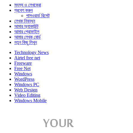
সদস্য ও লেখকেরা
প্রবেশ করুন
পাসওয়ার্ড রিসেট
লেখক নিবন্ধন
আমার অ্যাকাউন্ট
আমার প্রোফাইল
আমার লেখক বোর্ড
নতুন কিছু লিখুন
Technology News
Airtel free net
Freeware
Free Net
Windows
WordPress
Windows PC
Web Design
Video Editing
Windows Mobile