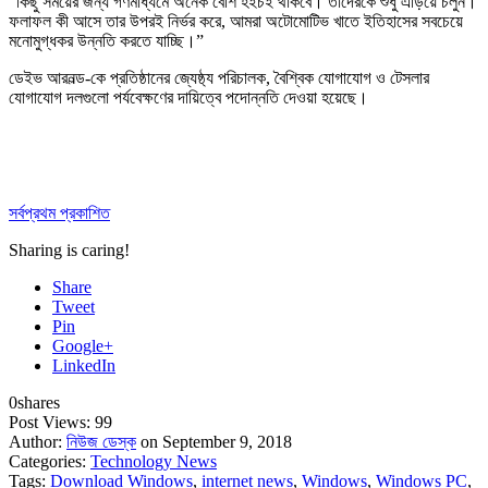
“কিছু সময়ের জন্য গণমাধ্যমে অনেক বেশি হইচই থাকবে। তাদেরকে শুধু এড়িয়ে চলুন।
ফলাফল কী আসে তার উপরই নির্ভর করে, আমরা অটোমোটিভ খাতে ইতিহাসের সবচেয়ে
মনোমুগ্ধকর উন্নতি করতে যাচ্ছি।”
ডেইভ আরনল্ড-কে প্রতিষ্ঠানের জ্যেষ্ঠ্য পরিচালক, বৈশ্বিক যোগাযোগ ও টেসলার
যোগাযোগ দলগুলো পর্যবেক্ষণের দায়িত্বে পদোন্নতি দেওয়া হয়েছে।
সর্বপ্রথম প্রকাশিত
Sharing is caring!
Share
Tweet
Pin
Google+
LinkedIn
0
shares
Post Views:
99
Author:
নিউজ ডেস্ক
on September 9, 2018
Categories:
Technology News
Tags:
Download Windows
,
internet news
,
Windows
,
Windows PC
,