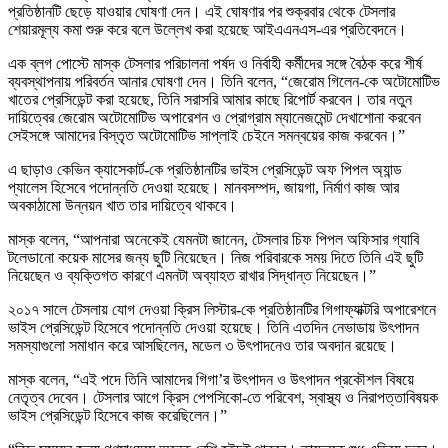
প্রতিষ্ঠানটি ছেড়ে যাওয়ার ঘোষণা দেন। এই ঘোষণার পর শুক্রবার থেকে টেসলার
শেয়ারমূল্য কমা শুরু করে বলে উল্লেখ করা হয়েছে আইএএনএস-এর প্রতিবেদনে।
এক ব্লগ পোস্টে মাস্ক টেসলার পরিচালনা পর্ষদ ও নির্বাহী কর্মীদের সঙ্গে বৈঠক করে শীর্ষ
ব্যবস্থাপনায় পরিবর্তন আনার ঘোষণা দেন। তিনি বলেন, “জেরোম গিলেন-কে অটোমোটিভ
খাতের প্রেসিডেন্ট করা হয়েছে, তিনি সরাসরি আমার কাছে রিপোর্ট করবেন। তার নতুন
দায়িত্বের জেরোম অটোমোটিভ অপারেশন ও প্রোগ্রাম ম্যানেজমেন্ট দেখাশোনা করবেন
সেইসঙ্গে আমাদের বিস্তৃত অটোমোটিভ সাপ্লাই চেইনে সমন্বয়ের কাজ করবেন।”
এ ছাড়াও কেভিন ক্যাসেকার্ট-কে প্রতিষ্ঠানটির ভাইস প্রেসিডেন্ট অফ পিপল অ্যান্ড
প্যালেস হিসেবে পদোন্নতি দেওয়া হয়েছে। মানবসম্পদ, জায়গা, নির্মাণ কাজ আর
অবকাঠামো উন্নয়ন খাত তার দায়িত্বে থাকবে।
মাস্ক বলেন, “আপনারা অনেকেই যেমনটা জানেন, টেসলার চিফ পিপল অফিসার গ্যাবি
টলেডানো কয়েক মাসের জন্য ছুটি নিয়েছেন। নিজ পরিবারকে সময় দিতে তিনি এই ছুটি
নিয়েছেন ও ব্যক্তিগত কারণে এমনটা অব্যাহত রাখার সিদ্ধান্ত নিয়েছেন।”
২০১৭ সালে টেসলায় যোগ দেওয়া ক্রিস লিস্টার-কে প্রতিষ্ঠানটির গিগাফ্যাক্টরি অপারেশনে
ভাইস প্রেসিডেন্ট হিসেবে পদোন্নতি দেওয়া হয়েছে। তিনি এতদিন নেভাডায় উৎপাদন
সমস্যাগুলো সমাধান করে আসছিলেন, মডেল ৩ উৎপাদনেও তার অবদান রয়েছে।
মাস্ক বলেন, “এই পদে তিনি আমাদের গিগা’র উৎপাদন ও উৎপাদন প্রকৌশল বিষয়ে
নেতৃত্ব দেবেন। টেসলার আগে ক্রিস পেপসিকো-তে পরিবেশ, স্বাস্থ্য ও নিরাপত্তাবিষয়ক
ভাইস প্রেসিডেন্ট হিসেবে কাজ করেছিলেন।”