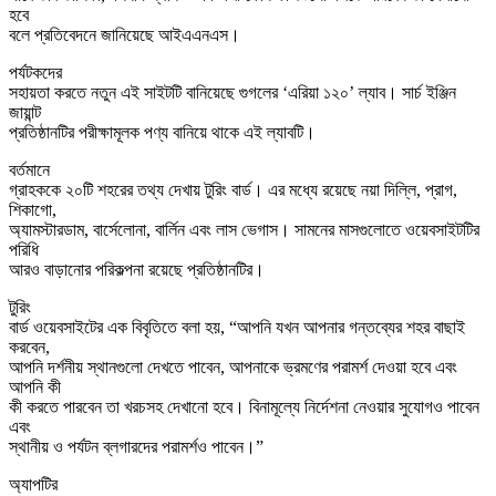
হবে
বলে প্রতিবেদনে জানিয়েছে আইএএনএস।
পর্যটকদের
সহায়তা করতে নতুন এই সাইটটি বানিয়েছে গুগলের ‘এরিয়া ১২০’ ল্যাব। সার্চ ইঞ্জিন
জায়ান্ট
প্রতিষ্ঠানটির পরীক্ষামূলক পণ্য বানিয়ে থাকে এই ল্যাবটি।
বর্তমানে
গ্রাহককে ২০টি শহরের তথ্য দেখায় টুরিং বার্ড। এর মধ্যে রয়েছে নয়া দিল্লি, প্রাগ,
শিকাগো,
অ্যামস্টারডাম, বার্সেলোনা, বার্লিন এবং লাস ভেগাস। সামনের মাসগুলোতে ওয়েবসাইটটির
পরিধি
আরও বাড়ানোর পরিকল্পনা রয়েছে প্রতিষ্ঠানটির।
টুরিং
বার্ড ওয়েবসাইটের এক বিবৃতিতে বলা হয়, “আপনি যখন আপনার গন্তব্যের শহর বাছাই
করবেন,
আপনি দর্শনীয় স্থানগুলো দেখতে পাবেন, আপনাকে ভ্রমণের পরামর্শ দেওয়া হবে এবং
আপনি কী
কী করতে পারবেন তা খরচসহ দেখানো হবে। বিনামূল্যে নির্দেশনা নেওয়ার সুযোগও পাবেন
এবং
স্থানীয় ও পর্যটন ব্লগারদের পরামর্শও পাবেন।”
অ্যাপটির