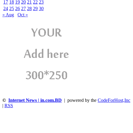
17
18
19
20
21
22
23
24
25
26
27
28
29
30
« Aug
Oct »
©
Internet News | in.com.BD
| powered by the
CodeForHost,Inc
|
RSS