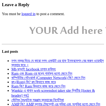
Leave a Reply
You must be
logged in
to post a comment.
Last posts
নগদ নম্বর দিয়ে যে কারো নগদ একাউন্ট এর হাফ ইনফরমেশন বের করুন ওয়েবটুল
ব্যবহার করে ।
Mb ছাড়াই facebook চালান ছবিসহ
Ram এবং Rom এর মধ্যে পার্থক্য গুলো জেনে নিন
কম্পিউটার নেটওয়ার্ক (Computer Network) কি? জেনে নিন
রম (Rom) কি? রম কিভাবে কাজ করে
Ram কি? Ram কিভাবে কাজ করে জেনে নিন
Wapkiz এ বানান web screenshot taker site দ্বিতীয় [footer &
header] পব
মৌলিক বৈদ্যুতিক সরঞ্জাম ব্যবহারের নির্দেশিকা
AMP কি? AMP ব্লগার টেমপ্লেট এর সুবিধা এবং অসুবিধা গুলো জেনে নিন