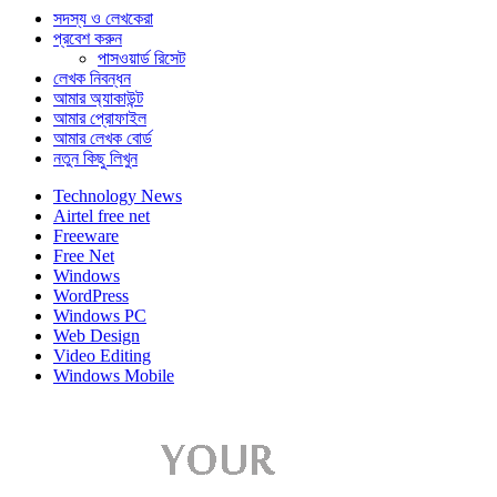
সদস্য ও লেখকেরা
প্রবেশ করুন
পাসওয়ার্ড রিসেট
লেখক নিবন্ধন
আমার অ্যাকাউন্ট
আমার প্রোফাইল
আমার লেখক বোর্ড
নতুন কিছু লিখুন
Technology News
Airtel free net
Freeware
Free Net
Windows
WordPress
Windows PC
Web Design
Video Editing
Windows Mobile