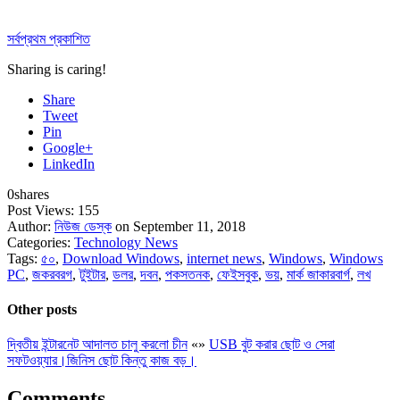
সর্বপ্রথম প্রকাশিত
Sharing is caring!
Share
Tweet
Pin
Google+
LinkedIn
0
shares
Post Views:
155
Author:
নিউজ ডেস্ক
on September 11, 2018
Categories:
Technology News
Tags:
৫০
,
Download Windows
,
internet news
,
Windows
,
Windows
PC
,
জকরবরগ
,
টুইটার
,
ডলর
,
দবন
,
পকসতনক
,
ফেইসবুক
,
ভয়
,
মার্ক জাকারবার্গ
,
লখ
Other posts
দ্বিতীয় ইন্টারনেট আদালত চালু করলো চীন
«
»
USB বুট করার ছোট ও সেরা
সফটওয়্যার।জিনিস ছোট কিন্তু কাজ বড়।
Comments