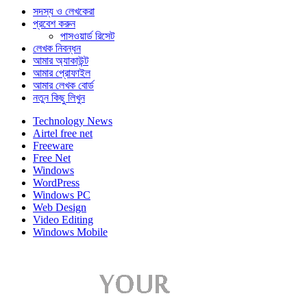
সদস্য ও লেখকেরা
প্রবেশ করুন
পাসওয়ার্ড রিসেট
লেখক নিবন্ধন
আমার অ্যাকাউন্ট
আমার প্রোফাইল
আমার লেখক বোর্ড
নতুন কিছু লিখুন
Technology News
Airtel free net
Freeware
Free Net
Windows
WordPress
Windows PC
Web Design
Video Editing
Windows Mobile