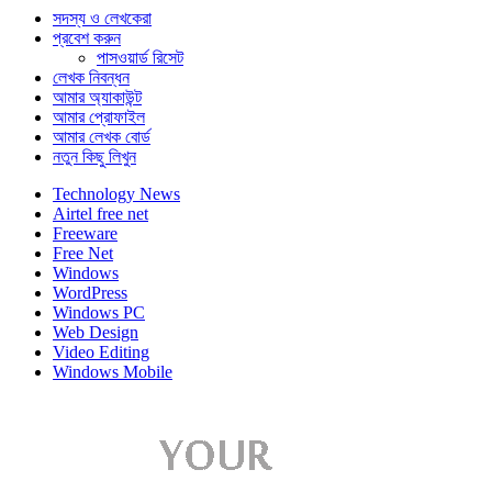
সদস্য ও লেখকেরা
প্রবেশ করুন
পাসওয়ার্ড রিসেট
লেখক নিবন্ধন
আমার অ্যাকাউন্ট
আমার প্রোফাইল
আমার লেখক বোর্ড
নতুন কিছু লিখুন
Technology News
Airtel free net
Freeware
Free Net
Windows
WordPress
Windows PC
Web Design
Video Editing
Windows Mobile