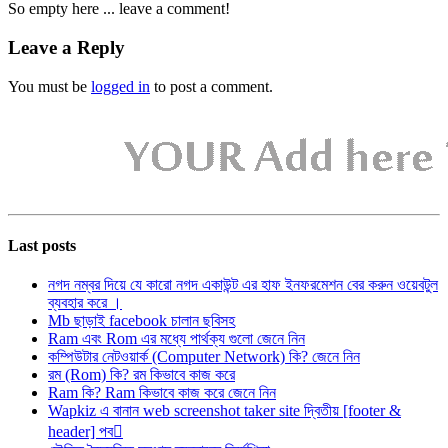
So empty here ... leave a comment!
Leave a Reply
You must be
logged in
to post a comment.
Last posts
নগদ নম্বর দিয়ে যে কারো নগদ একাউন্ট এর হাফ ইনফরমেশন বের করুন ওয়েবটুল
ব্যবহার করে ।
Mb ছাড়াই facebook চালান ছবিসহ
Ram এবং Rom এর মধ্যে পার্থক্য গুলো জেনে নিন
কম্পিউটার নেটওয়ার্ক (Computer Network) কি? জেনে নিন
রম (Rom) কি? রম কিভাবে কাজ করে
Ram কি? Ram কিভাবে কাজ করে জেনে নিন
Wapkiz এ বানান web screenshot taker site দ্বিতীয় [footer &
header] পব