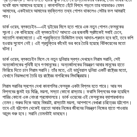
যথেষ্ট বয়স আমাদের হয়েছে। কানাগলিতে হেঁটে বিপদে পড়লে তার দায়ভারও যেমন
আমাদের, একইভাবে আমাদের ব্যক্তিগত তথ্য গোপন থাকলেও সেটার ফল আমরাই
পাব।
ডার্ক ওয়েব, ব্লকচেইন—এই দুইয়ের মিলে হতে পারে এক নতুন গোপন ফেসবুকের
সূচনা। কে বানিয়েছে এই ব্লকচেইন? আদতে এর ছদ্মনামী স্রষ্টাকেই সবাই চেনে,
সাতোশি নাকামোতো। এই প্রযুক্তিতে ডিজিটাল তথ্য আদান-প্রদান হবে বটে, তবে কপি
হওয়ার সুযোগ নেই। এই প্রযুক্তির কাঁধেই ভর করে তৈরি হয়েছে বিটকয়েনের মতো
ঘটনা।
ডার্ক ওয়েব, ব্লকচেইন মিলে যে নতুন দুনিয়ার স্বপ্ন দেখছেন লিরাম সরানি, সেই
অন্তর্জালকের পৃথিবী হবে গণমানুষের। অন্তর্জালকের নিয়ন্ত্রণ আবার মানুষের হাতে
ফিরিয়ে দিতে চান লিরাম সরানি। তাঁর মতে, এই ভার্চ্যুয়াল দুনিয়া একটি রাষ্ট্রের মতো,
যেখানে নিয়মগুলো তৈরি হয় রাষ্ট্রের নাগরিকের মিথস্ক্রিয়ায়।
লিরাম সরানির স্বপ্নে দেখা কানাগলির ফেসবুক একটা বিপ্লব হতে পারে। আর সব
বিপ্লবের জন্মই হয় ঘিঞ্জি, ময়লা, সস্তা কোনো রাস্তায়। ফরাসি বিপ্লবের শুরু হয়েছিল
পারির কোনো এক নোংরা প্রমোদালয়ে। ডার্ক ওয়েবের এই ফেসবুকের ব্যাপারখানাও
তেমন। শুরুর দিকে আছে বিষয়টা, রাস্তাটা ময়লা, আশপাশে বেখাপ্পা চরিত্রের হট্টগোল।
তবে এই হট্টগোল থেকেই হয়তো আবার নিজের জীবনের নিয়ন্ত্রণ নিজের হাতে পাওয়ার
আনন্দ শুরু হবে। সরানি তেমনটাই ভাবছেন।