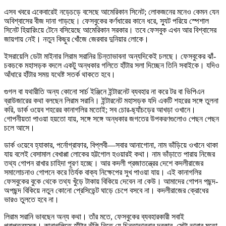
এসব খবরে একেবারেই নড়েচড়ে বসেছে আমেরিকান সিনেট; লোকজনের মনেও কেমন যেন
অবিশ্বাসের বীজ দানা গাড়ছে। ফেসবুকের কর্ণধারের কানে ধরে, স্যুট পরিয়ে স্পেশাল
সিনেট হিয়ারিংয়ে টেনে বসিয়েছে আমেরিকান সরকার। তবে ফেসবুক এখন আর বিশ্বাসের
জায়গায় নেই। নতুন কিছুর খোঁজে জেরবার দুনিয়ার লোকে।
ইসরায়েলি ডেটা মাইনার লিরাম সরানির চিন্তাভাবনা অন্যদিকেই চলছে। ফেসবুকের ঝাঁ-
চকচকে মহাসড়ক বদলে একটু অন্ধকার গলিতে হাঁটার সলা দিচ্ছেন তিনি সবাইকে। যদিও
আঁধারে হাঁটার সময় যথেষ্ট সতর্ক থাকতে হবে।
গুগল বা যথারীতি অন্য কোনো সার্চ ইঞ্জিনে ইন্টারনেট ব্যবহার না করে টর বা ভিপিএন
ব্রাউজারের কথা বলছেন লিরাম সরানি। ইন্টারনেট মহাসড়ক যদি একটি শহরের সঙ্গে তুলনা
করি, ডার্ক ওয়েব শহরের কানাগলির মতোই; সব চোর-ছ্যাঁচড়ের আখড়া ওখানে।
গোপনীয়তা পাওয়া হয়তো যায়, সঙ্গে সঙ্গে অন্ধকার জগতের উপকরণগুলোও পেছন পেছন
চলে আসে।
ডার্ক ওয়েবে হ্যাকার, পর্নোগ্রাফার, বিপ্লবী—সবার আনাগোনা, নাম ভাঁড়িয়ে ওখানে থাকা
যায় বলেই বেসামাল বেখাপ্পা লোকের হট্টগোল হওয়ারই কথা। নাম ভাঁড়াতে পারায় নিজের
তথ্য গোপন রাখার চাহিদা পূরণ হচ্ছে। আর কদলী প্রজাতন্ত্রের দেশে কদলীরাজের
সমালোচনাও গোপনে করে তির্যক বাক্য নিক্ষেপের সুখ পাওয়া যায়। এই কানাগলির
ফেসবুকের বুকে থেকে তথ্য খুঁড়ে টাকায় বিকিয়ে দেবেন না কেউ। আমাদের গোপন পছন্দ-
অপছন্দ বিকিয়ে নতুন কোনো প্রেসিডেন্ট ঘাড়ে চেপে বসবে না। কদলীরাজের ক্রোধের
ভারও তুলতে হবে না।
লিরাম সরানি ভাবছেন অন্য কথা। তাঁর মতে, ফেসবুকের ব্যবহারকারী সবাই
প্রাপ্তবয়স্ক। কানাগলিতে হাঁটার ঝুঁকি নিতে যে চিন্তাভাবনার দরকার, সেটা ভাবার মতো