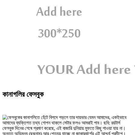
কানাগলির ফেসবুক
ফেসবুক দিনের শেষে প্রমাণ করেছে, এই বাজারি দুনিয়ায় মুফতে কিছু পাওয়া যায় না।
অন্তত অভিমন্যু (ছদ্মনাম) আর পেত্যয় যাচ্ছে না জাকারবার্গের এই আশ্চর্য প্রদীপে।