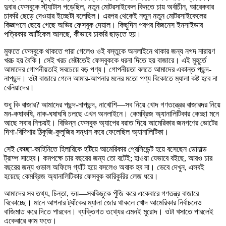
দুবার ফেসবুকে স্ট্যাটাস পড়েছিল, নতুন মোটরসাইকেল কিনতে চায় অর্বাচীন, আরেকবার
চাকরি ছেড়ে দেওয়ার ইচ্ছেটা বলেছিল। এরপর থেকেই নতুন নতুন মোটরসাইকেলের
বিজ্ঞাপনে ছেয়ে গেছে অভির ফেসবুক দেয়াল। কিছুদিন পরপর বিজনেস ইনসাইডার
পত্রিকার আর্টিকেল আসছে, কীভাবে চাকরি ছাড়তে হয়।
মুফতে ফেসবুকে থাকতে পারা গেলেও ওই বস্তুকে অনলাইনে থাকার জন্য নগদ নারায়ণ
খরচ হয় বৈকি। সেই খরচ মেটাতেই ফেসবুককে ধরনা দিতে হয় বাজারে। এই মুহূর্তে
আমাদের গোপনীয়তাই সবচেয়ে বড় পণ্য। গোপনীয়তা বলতে আমাদের একান্ত পছন্দ-
নাপছন্দ। ওটা বাজারে গেলে আমার-আপনার মনের মতো পণ্য বিকোতে ম্যালা কষ্ট হবে না
বেনিয়াদের।
শুধু কি বাজার? আমাদের পছন্দ-নাপছন্দ, নাখোশি—সব নিয়ে খোদ গণতন্ত্রের বাজারদর নিয়ে
মন-কষাকষি, নাক-ঘষাঘষি চলছে এখন অনলাইনে। কেমব্রিজ অ্যানালিটিকার কেচ্ছা মনে
আছে সবার নিশ্চয়ই। বিভিন্ন ফেসবুক অ্যাপের বরাত দিয়ে আমেরিকার জনগণের ভোটের
দিশা-বিদিশার ঠিকুজি-কুলুজির সন্ধান করে ফেলেছিল অ্যানালিটিকা।
সেই কেচ্ছা-কাহিনিতে হিলারিকে হটিয়ে আমেরিকার প্রেসিডেন্ট হয়ে বসেছেন ডোনাল্ড
ট্রাম্প সাহেব। কমপক্ষে চার বছরের জন্য তো বটেই; হাওয়া যেভাবে বইছে, আরও চার
বছরের জন্য ওভাল অফিসে গ্যাঁট হয়ে বসলেও অবাক হব না। ভেবে দেখুন, এসবই
হয়েছে কেমব্রিজ অ্যানালিটিকার ফেসবুক কারিকুরির লেজ ধরে।
আমাদের সব তথ্য, চিন্তা, ভয়—সবকিছুকে পুঁজি করে একেবারে গণতন্ত্র বাজারে
বিকোচ্ছে। মানে আপনার ট্যাঁকের ম্যালা জোর থাকলে খোদ আমেরিকার নির্বাচনেও
বাজিমাত করে দিতে পারবেন। ব্যক্তিগত তথ্যের এমনই মুরোদ। ওটা খসাতে পারলেই
একেবারে কাম ফতে।