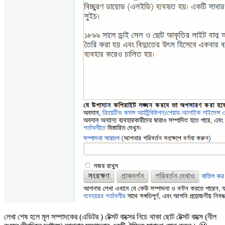
লেখা শেষ হলে মূল সম্পাদকের (এডিটর ) টেক্সট বাক্সের নিচে থাকা ছোট টেক্সট বাক্সে (নীল