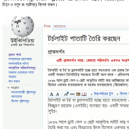
চিহ্ন ও হলুদ রং দ্রষ্টব্য) ক্লিক করুন।