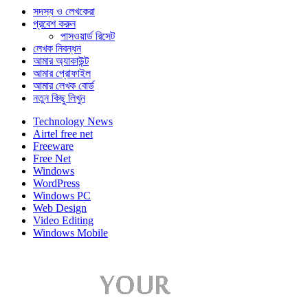
সদস্য ও লেখকেরা
প্রবেশ করুন
পাসওয়ার্ড রিসেট
লেখক নিবন্ধন
আমার অ্যাকাউন্ট
আমার প্রোফাইল
আমার লেখক বোর্ড
নতুন কিছু লিখুন
Technology News
Airtel free net
Freeware
Free Net
Windows
WordPress
Windows PC
Web Design
Video Editing
Windows Mobile