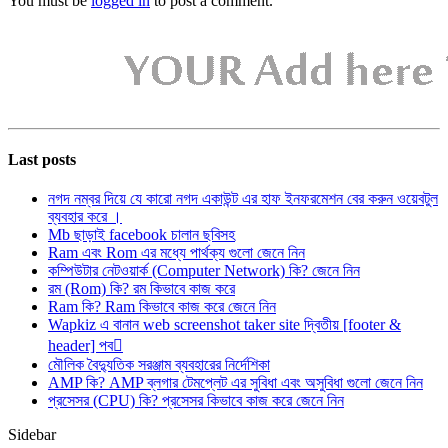
You must be
logged in
to post a comment.
Last posts
নগদ নম্বর দিয়ে যে কারো নগদ একাউন্ট এর হাফ ইনফরমেশন বের করুন ওয়েবটুল
ব্যবহার করে ।
Mb ছাড়াই facebook চালান ছবিসহ
Ram এবং Rom এর মধ্যে পার্থক্য গুলো জেনে নিন
কম্পিউটার নেটওয়ার্ক (Computer Network) কি? জেনে নিন
রম (Rom) কি? রম কিভাবে কাজ করে
Ram কি? Ram কিভাবে কাজ করে জেনে নিন
Wapkiz এ বানান web screenshot taker site দ্বিতীয় [footer &
header] পব
মৌলিক বৈদ্যুতিক সরঞ্জাম ব্যবহারের নির্দেশিকা
AMP কি? AMP ব্লগার টেমপ্লেট এর সুবিধা এবং অসুবিধা গুলো জেনে নিন
প্রসেসর (CPU) কি? প্রসেসর কিভাবে কাজ করে জেনে নিন
Sidebar