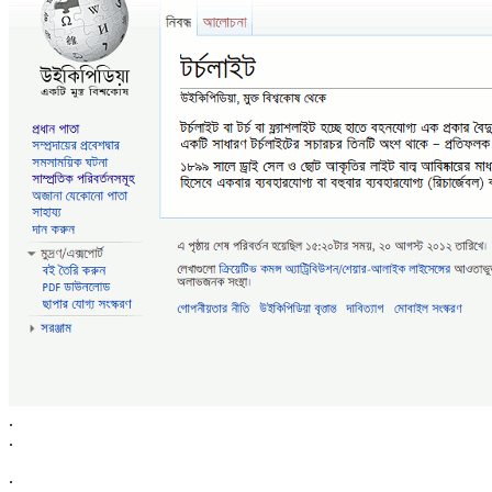
.
.
.