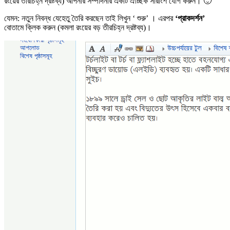
রংয়ের তীরচিহ্ন দ্রষ্টব্য) আপনার সম্পাদনার একটি ঐচ্ছিক সারাংশ যোগ করুন। 🙂
যেমন: নতুন নিবন্ধ যেহেতু তৈরি করছেন তাই লিখুন ‘ শুরু’ । এরপর
‘প্রাকদর্শন’
বোতামে ক্লিক করুন (কমলা রংয়ের বড় তীরচিহ্ন দ্রষ্টব্য)।