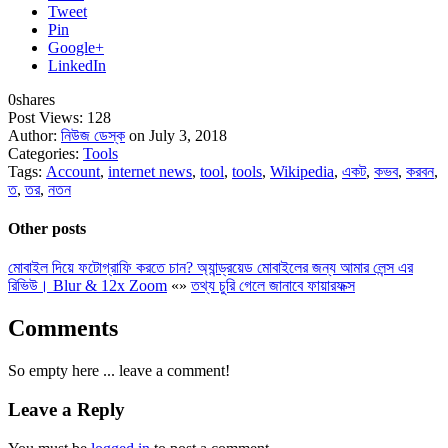
Tweet
Pin
Google+
LinkedIn
0
shares
Post Views:
128
Author:
নিউজ ডেস্ক
on July 3, 2018
Categories:
Tools
Tags:
Account
,
internet news
,
tool
,
tools
,
Wikipedia
,
একট
,
কভব
,
করবন
,
ত
,
তর
,
নতন
Other posts
মোবাইল দিয়ে ফটোগ্রাফি করতে চান? অ্যান্ড্রয়েড মোবাইলের জন্য আমার লেন্স এর
রিভিউ। Blur & 12x Zoom
«
»
তথ্য চুরি গেলে জানাবে ফায়ারফক্স
Comments
So empty here ... leave a comment!
Leave a Reply